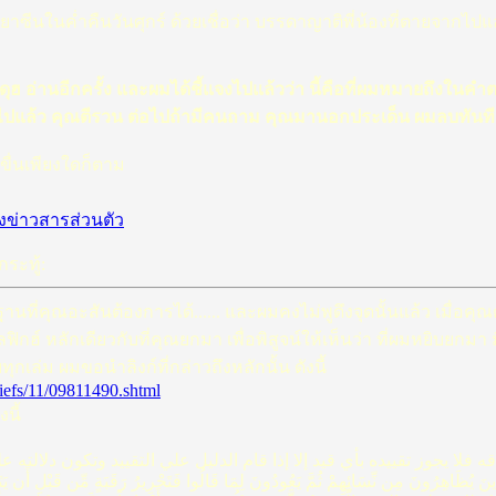
ยาซีนในค่ำคืนวันศุกร์ ด้วยเชื่อว่า บรรดาญาติพี่น้องที่ตายจากไปแ
ดุฮ อ่านอีกครั้ง และผมได้ชี้แจงไปแล้วว่า นี้คือที่ผมหมายถึงใ
มบอกไปแล้ว คุณตีรวน ต่อไปถ้ามีคนถาม คุณมานอกประเด็น ผมลบทันที
ขื่นเพียงใดก็ตาม
ระทู้:
ที่คุณอะสันต้องการได้...... และผมคงไม่พูดึงจุดนั้นแล้ว เมื่อคุณตั
ูลุ้ลฟิกฮ์ หลักเดียวกับที่คุณยกมา เพื่อพิสูจน์ให้เห็นว่า ที่ผมหยิบยกมา
ทุกเล่ม ผมขอนำลิงก์ที่กล่าวถึงหลักนั้น ดังนี้
liefs/11/09811490.shtml
นี้