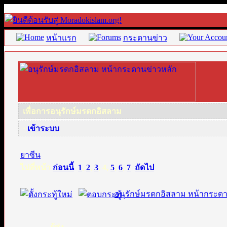
หน้าแรก
กระดานข่าว
เพื่อการอนุรักษ์มรดกอิสลาม
·
เข้าระบบ
ยาซีน
ไปที่หน้า
ก่อนนี้
1
,
2
,
3
,
4
,
5
,
6
,
7
ถัดไป
อนุรักษ์มรดกอิสลาม หน้ากระด