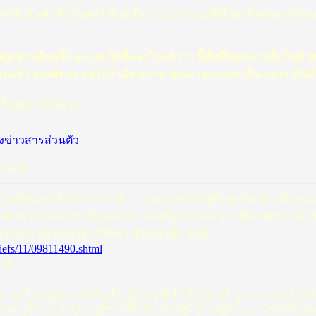
ยาซีนในค่ำคืนวันศุกร์ ด้วยเชื่อว่า บรรดาญาติพี่น้องที่ตายจากไปแ
ดุฮ อ่านอีกครั้ง และผมได้ชี้แจงไปแล้วว่า นี้คือที่ผมหมายถึงใ
มบอกไปแล้ว คุณตีรวน ต่อไปถ้ามีคนถาม คุณมานอกประเด็น ผมลบทันที
ขื่นเพียงใดก็ตาม
ระทู้:
ที่คุณอะสันต้องการได้...... และผมคงไม่พูดึงจุดนั้นแล้ว เมื่อคุณตั
ูลุ้ลฟิกฮ์ หลักเดียวกับที่คุณยกมา เพื่อพิสูจน์ให้เห็นว่า ที่ผมหยิบยกมา
ทุกเล่ม ผมขอนำลิงก์ที่กล่าวถึงหลักนั้น ดังนี้
liefs/11/09811490.shtml
นี้