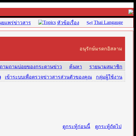
Thai Langauge
ผยแพร่ข่าวสาร
หัวข้อเรื่อง
อนุรักษ์มรดกอิสลาม
ถามถามบ่อยของกระดานข่าว
ค้นหา
รายนามสมาชิก
ว
·
เข้าระบบเพื่อตรวจข่าวสารส่วนตัวของคุณ
·
กลุ่มผู้ใช้งาน
ดูกระทู้ก่อนนี้
::
ดูกระทู้ถัดไป