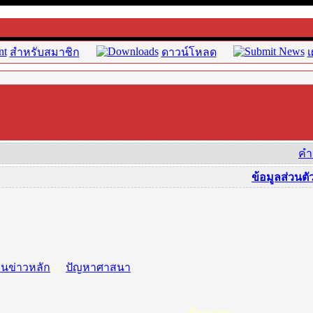
สำหรับสมาชิก
ดาวน์โหลด
เ
คำ
ข้อมูลส่วนตั
านข่าวหลัก
->
ปัญหาศาสนา