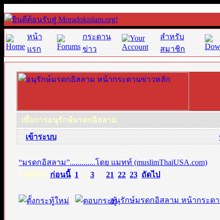
หน้า
กระดาน
สำหรับ
แรก
ข่าว
สมาชิก
เพื่อการอนุรักษ์มรดกอิสลาม
·
เข้าระบบ
“มรดกอิสลาม”.............โดย แมทท์ (muslimThaiUSA.com)
ไปที่หน้า
ก่อนนี้
1
,
2
,
3
, ...
21
,
22
,
23
ถัดไป
อนุรักษ์มรดกอิสลาม หน้ากระดา