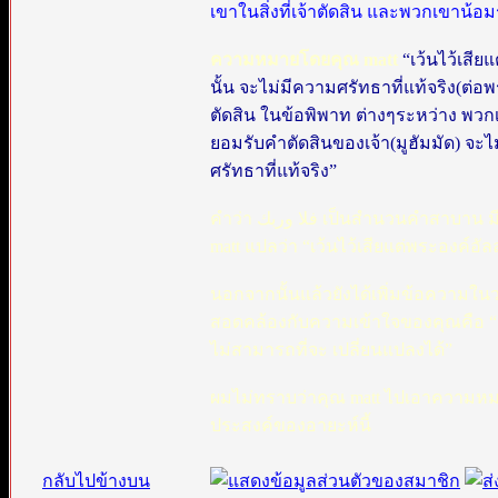
เขาในสิ่งที่เจ้าตัดสิน และพวกเขาน้อม
ความหมายโดยคุณ matt
“เว้นไว้เสีย
นั้น จะไม่มีความศรัทธาที่แท้จริง(ต่อพระ
ตัดสิน ในข้อพิพาท ต่างๆระหว่าง พ
ยอมรับคำตัดสินของเจ้า(มูฮัมมัด) จะไม
ศรัทธาที่แท้จริง”
คำว่า فلا وربك เป็นสำนวนคำสาบาน มีความหมายว่า “ ไม่เช่นนั้น ขอสาบานด้วยองค์อภิบาลของเจ้า” แต่คุณ
matt แปลว่า “เว้นไว้เสียแต่พระองค์อัล
นอกจากนั้นแล้วยังได้เพิ่มข้อความใ
สอดคล้องกับความเข้าใจของคุณคือ “เป็
ไม่สามารถที่จะ เปลี่ยนแปลงได้”
ผมไม่ทราบว่าคุณ matt ไปเอาความห
ประสงค์ของอายะห์นี้
กลับไปข้างบน