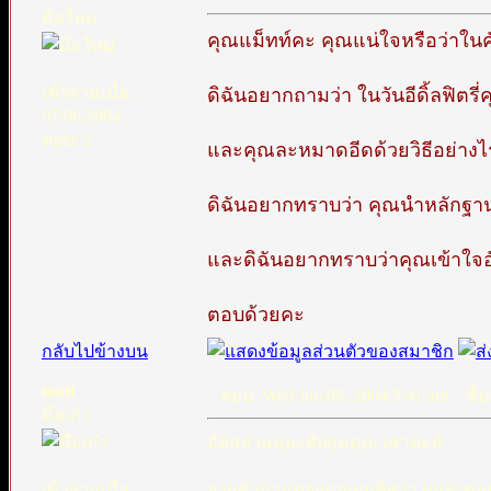
มือใหม่
คุณแม็ทท์คะ คุณแน่ใจหรือว่าในคั
เข้าร่วมเมื่อ:
ดิฉันอยากถามว่า ในวันอีดิ้ลฟิตรี
07/06/2004
ตอบ: 2
และคุณละหมาดอีดด้วยวิธีอย่างไร 
ดิฉันอยากทราบว่า คุณนำหลักฐานม
และดิฉันอยากทราบว่าคุณเข้าใจอัล
ตอบด้วยคะ
กลับไปข้างบน
matt
ตอบ: Wed Jun 09, 2004 9:41 am
ชื่อก
มือเก๋า
อัสสลามมุอะลัยกุมคุณ เซาดะห์
เข้าร่วมเมื่อ:
จากคำถามของคุณผมคิดว่า ผมจะขอยุติกา