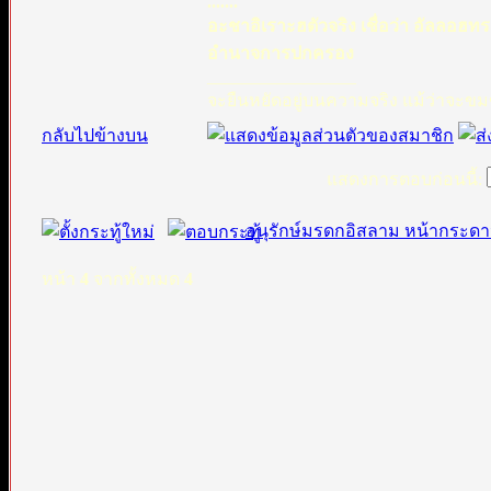
.......
อะชาอิเราะฮตัวจริง เชื่อว่า อัลลอฮ
อำนาจการปกครอง
_________________
จะยืนหยัดอยู่บนความจริง แม้ว่าจะขมข
กลับไปข้างบน
แสดงการตอบก่อนนี้:
อนุรักษ์มรดกอิสลาม หน้ากระดา
หน้า
4
จากทั้งหมด
4