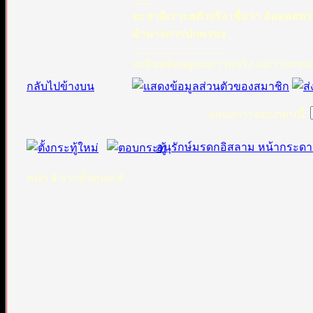
.......
อะชาอิเราะฮตัวจริง เชื่อว่า อัลลอฮ
อำนาจการปกครอง
_________________
จะยืนหยัดอยู่บนความจริง แม้ว่าจะขมข
กลับไปข้างบน
แสดงการตอบก่อนนี้:
อนุรักษ์มรดกอิสลาม หน้ากระดา
หน้า
4
จากทั้งหมด
4