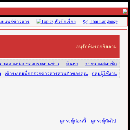
Thai Langauge
ผยแพร่ข่าวสาร
หัวข้อเรื่อง
อนุรักษ์มรดกอิสลาม
ถามถามบ่อยของกระดานข่าว
ค้นหา
รายนามสมาชิก
ว
·
เข้าระบบเพื่อตรวจข่าวสารส่วนตัวของคุณ
·
กลุ่มผู้ใช้งาน
ดูกระทู้ก่อนนี้
::
ดูกระทู้ถัดไป