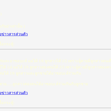
)
กันย่าเท่านั้น )
่อกระทู้:
ะได้1/6และอาซอบะห์ แม่ได้ 1/6 ลูกสาวได้ 1/2 เพราะผู้ตายมีลูกสาวคนเด
ามีได้ 1/4 แม่ได้ 1/6 ลูกสาวสองคนได้ 2/3 เพราะผู้ตายมีลูกสาวสองค
..พ่อได้ 1/6 ลูกสาวและลูกชายได้อาซอบะห์ร่วมกัน
กชาย......ลูกสาวสองคนได้อาซอบะห์ร่วมกันกับลูกชาย
่อกระทู้: