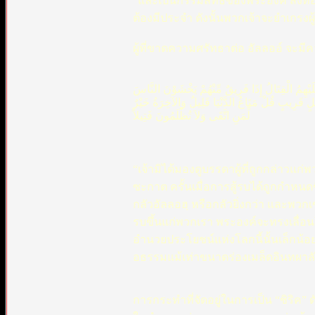
“และเป็นกรรมสิทธิ์ของพระองค์ สิ่งที่
ต้องมีประจำ ดังนั้นพวกเจ้าจะยำเกรงผู
ผู้ที่ขาดความศรัทธาต่อ อัลลออ์ จะม
عَلَيْهِمُ الْقِتَالُ إِذَا فَرِيقٌ مِّنْهُمْ يَخْشَوْنَ النَّاسَ
أَجَلٍ قَرِيبٍ قُلْ مَتَاعُ الدَّنْيَا قَلِيلٌ وَالآخِرَةُ خَيْرٌ
لِّمَنِ اتَّقَى وَلاَ تُظْلَمُونَ فَتِيلاً
“เจ้ามิได้มองดูบรรดาผู้ที่ถูกกล่าว
ซะกาต ครั้นเมื่อการสู้รบได้ถูกกำหนดข
กลัวอัลลอฮฺ หรือกลัวยิ่งกว่า และพวก
รบขึ้นแก่พวกเรา พระองค์จะทรงเลื่อนให
อำนวยประโยชน์แห่งโลกนี้นั้นเล็กน้อยเ
อธรรมแม้เท่าขนาดร่องเมล็ดอินทผาลัม
การกระทำที่จัดอยู่ในการเป็น “ชิริค”