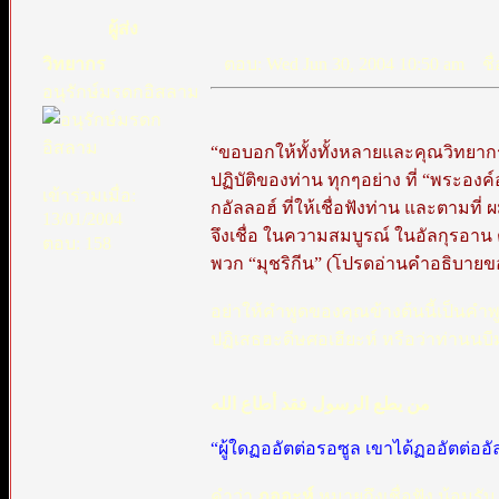
ผู้ส่ง
วิทยากร
ตอบ: Wed Jun 30, 2004 10:50 am
ชื่
อนุรักษ์มรดกอิสลาม
“ขอบอกให้ทั้งทั้งหลายและคุณวิทยากร 
ปฏิบัติของท่าน ทุกๆอย่าง ที่ “พระองค์อ
เข้าร่วมเมื่อ:
กอัลลอฮ์ ที่ให้เชื่อฟังท่าน และตามที
13/01/2004
จึงเชื่อ ในความสมบูรณ์ ในอัลกุรอาน ตา
ตอบ: 158
พวก “มุชริกีน” (โปรดอ่านคำอธิบายของ
อย่าให้คำพูดของคุณข้างต้นนี้เป็นคำพู
ปฏิเสธฮะดีษศอเฮียะห์ หรือว่าท่านนบ
من يطع الرسول فقد أطاع الله
“ผู้ใดฏออัตต่อรอซูล เขาได้ฏออัตต่ออั
คำว่า
ฏออะห์
หมายถึงเชื่อฟัง น้อมรับ