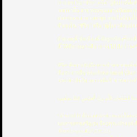
การ ตกเป็น “ชิริก” หรือ “ผู้ตั้งภาคีต
ออกมาต่ิอ สาธารณขนอย่างเปิดเผย การต
ค่อยๆออกมาทางคำพูด และในที่สุด ก็เ
ที่ ตกเป็น “ชิริก” หรือ “ผู้ตั้งภาคีต่ออัล
ด้วยเหตุนี้ ข้อเขียนนี้ จึงถูกเขียนขึ้น 
นี้ ใช้พิจารณา เพื่อ เราจะได้ มีควา
ชีริค คือการนับถือพระเจ้าหลายองค์
ถือว่า การถือ พระเจ้าหลายองค์ เป็นการถ
พระเจ้า อื่นใด นอกเหนือไปจากพระเจ้าอ
فَسَدَتَا فَسُبْحَانَ اللَّهِ رَبِّ الْعَرْشِ عَمَّا يَصِفُونَ
“ถ้าหากว่า ทั้งบนสวรรค์และบนโลกเรา
แต่การสรรเสริญจง มีต่อพระเจ้าองค์เดียว
ที่เขาบรรยายถึง” (21: 22)