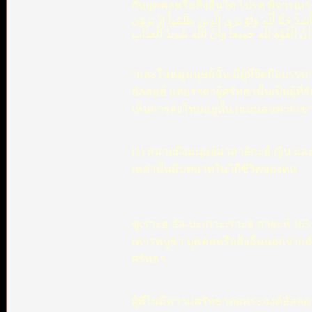
กับบุคคลหรือสิ่งอื่นใด โปรด พิจารณา 
ُّ حُبًّا لِّلّهِ وَلَوْ يَرَى الَّذِينَ ظَلَمُواْ إِذْ يَرَوْنَ
َنَّ الْقُوَّةَ لِلّهِ جَمِيعاً وَأَنَّ اللّهَ شَدِيدُ الْعَذَابِ
“และในหมู่มนุษย์นั้น มีผู้ที่ยึดถือบรร
อัลลอฮ์ แต่บรรดาผู้ศรัทธานั้นเป็นผู้
เห็นการลงโทษอยู่นั้น (แน่นอนพวกเขาจะ
(1) หมายถึงมนุษย์มาลาอิกะฮ์ ญิน และเ
เหล่านั้นมีบทบาทในวิถีชีวิตของตน
ซูเราะฮฺ อัล-บะเกาะเราะฮฺ อายะห์ 165 
เคารพบูชา บุคคลหรือสิ่งอื่นนอกจากอัล
ศรัทธา,
ผู้ที่ไม่มีความศรัทธาต่อพระองค์อัลลอ