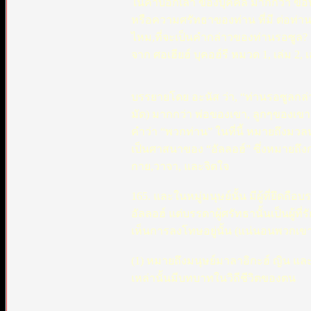
ในคำบอกเล่า ของบุคคล มากกว่า ข้อบั
หรือความศรัทธาของท่าน ที่มี ต่อท่าน 
ไหม,ที่จะเป็นคำกล่าวของท่านรอซูล?
จาก ศอเฮียฮ์ บุคอฮ์รี หมวด 1, เล่ม 2, เ
บรรยายโดย อะนัส ว่า, “ท่านรอซูลกล่าว
มัด) มากกว่า พ่อของเขา, ลูกๆของเขา
คำว่า “พวกท่าน” ในที่นี้ หมายถึงมวลห
เป็นศาสนาของ “อัลลอฮ์” ซึ่งหมายถึง
กาย,วาจา, และจิตใจ
165. และในหมู่มนุษย์นั้น มีผู้ที่ยึดถื
อัลลอฮ์ แต่บรรดาผู้ศรัทธานั้นเป็นผู้
เห็นการลงโทษอยู่นั้น (แน่นอนพวกเขาจ
(1) หมายถึงมนุษย์มาลาอิกะฮ์ ญิน และเ
เหล่านั้นมีบทบาทในวิถีชีวิตของตน