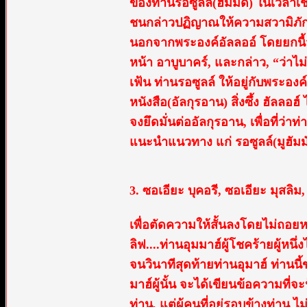
ของท่านรอซูลล์(ฮัมมัด) ในเวลาเช้า,
ชนกล่าวปฏิญาณให้ความสวามิภักดิ์ ต
นอกจากพระองค์อัลลออ์ โดยยกนื้วช
หน้า อาบูบาคร์, และกล่าว, “ว่าไม
เฟ้น ท่านรอซูลล์ ให้อยู่กับพระองค
หนังสือ(อัลกุรอาน) สิ่งซึ้ง ฮัลลอฮ
จงยึดมั่นต่ออัลกุรอาน, เพื่อที่ว่าท
แนะนำแนวทาง แก่ รอซูลล์(มูฮัมม
3. ซอเอียะ บุคอรี, ซอเอียะ มุสลิม,
เพื่อตัดความให้สั้นลงโดยไม่ถอยห
ลิฟ....ท่านอุมมาฮ์ผู้โชคร้ายผู้ห
จนวินาทีสุดท้ายท่านอุมาฮ์ ท่านน
มาฮ์ผู้นั้น จะได้เขียนข้อความท
ท่าน, แต่ผู้คนที่อยู่รอบข้างท่า