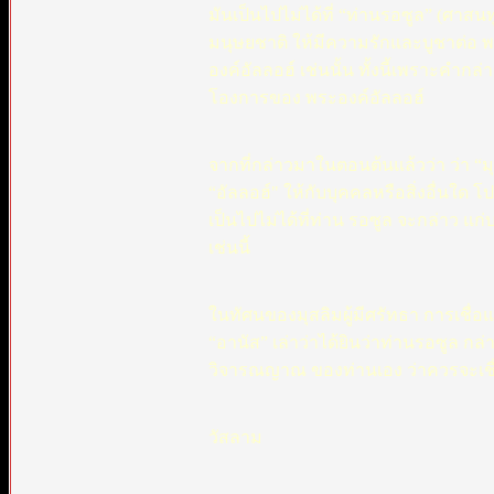
มันเป็นไปไม่ได้ที่ “ท่านรอซูล” (ศาสนทู
มนุษยชาติ ให้มีความรักและบูชาต่อ พ
องค์อัลลอฮ์ เช่นนั้น ทั้งนี้เพราะคำกล
โองการของ พระองค์อัลลอฮ์
จากที่กล่าวมาในตอนต้นแล้วว่า ว่า “มุชิร
“อัลลอฮ์" ให้กับบุคคลหรือสิ่งอื่นใด 
เป็นไปไม่ได้ที่ท่าน รอซูล จะกล่าว แก่
เช่นนี้
ในทัศนของมุสลิมผู้มีศรัทธา การเชื่อแ
“อานัส” เล่าว่าได้ยินว่าท่านรอซูล กล่
วิจารณญาณ ของท่านเอง ว่าควรจะเชื่อ
วัสลาม