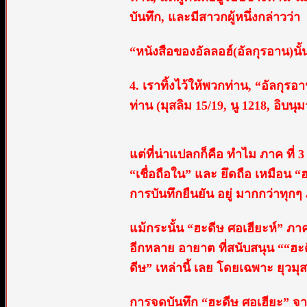
บันทึก, และมีสาวกผู้หนึ่งกล่าวว่า
“หนังสือของอัลลอฮ์(อัลกุรอาน)นั
4. เราทิ้งไว้ให้พวกท่าน, “อัลกุรอา
ท่าน (มุสลิม 15/19, นู 1218, อิบนุ
แต่ที่น่าแปลกก็คือ ทำไม ภาค ที่ 3 
“เชื่อถือใน” และ ยึดถือ เหมือน “ฮ
การบันทึกยืนยัน อยู่ มากกว่าทุกๆ
แม้กระนั้น “ฮะดีษ ศอเฮียะห์” ภา
อีกหลาย อายาต ที่สนับสนุน ““ฮะด
ดีษ” เหล่านี้ เลย โดยเฉพาะ ยุวมุสล
การจดบันทึก “ฮะดีษ ศอเฮียะ” จากเ