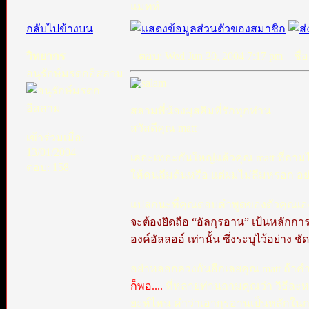
แมทท์
กลับไปข้างบน
วิทยากร
ตอบ: Wed Jun 30, 2004 7:17 pm
ชื่อ
อนุรักษ์มรดกอิสลาม
สลามพี่น้องมุสลิมที่รักทุกท่าน
สวัสดีคุณ matt
เข้าร่วมเมื่อ:
13/01/2004
เลอะเทอะกันใหญ่แล้วคุณ matt ที่ถาม
ตอบ: 158
ให้คนลืมต้นหรือ แต่ผมไม่ลืมหรอก อย
แปลกนะที่คุณตอบคำพูดของตัวคุณเองไม
จะต้องยึดถือ “อัลกุรอาน” เป้นหลั
องค์อัลลออ์ เท่านั้น ซึ่งระบุไว้อย่า
อย่าหลอกลวงกันอีกเลยคุณ matt ถ้า
ก็พอ....
ที่หลายท่านถามคุณว่า วิธีล
ยะห์ไหน คำว่าเอากุรอานเป็นหลักใน