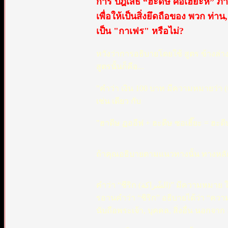
การ ปฎิเสธ “ฮะดีษ ศอเฮียะห์” ภาค 
เพื่อให้เป็นสิ่งยึดถือของ พวก ท่าน
เป็น "กาเฟร" หรือไม่?
หวังว่าการอธิบายโดยใช้ สูตร ข้างล่าง
สูตรนั้นก็คือ...
"คำว่า เงิน 100 บาท มีความหมายว่า (เช
เช่น เดียว กับ
"ฮาดีษ ฏออีฟ + ฮะดีษ ซอเฮี๊ยะ = ฮะดี
ถ้าคุณอธิบายตามแนวทางนั้น ทางหลัก อ
คำว่า “ชีริก (الشّراكة)” มีความหมาย ในภาษาไทยว่า “การมีส่วนร่วมหรือ มีส่วนเกียวโยงที่เทียบเท่า”ในอัลกุ
รอานคำว่า “ชิริก” อธิบายได้ว่า “ความส
นับถือพระเจ้า, บุคคล, สิ่งอื่น นอกจาก