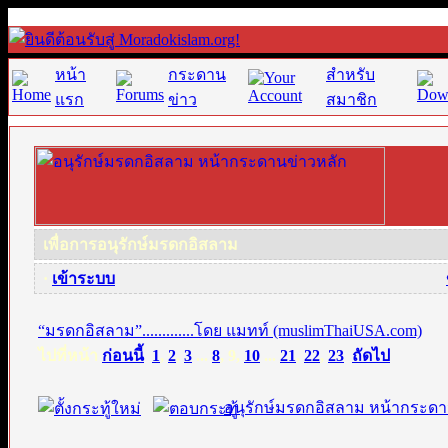
หน้า
กระดาน
สำหรับ
แรก
ข่าว
สมาชิก
เพื่อการอนุรักษ์มรดกอิสลาม
·
เข้าระบบ
“มรดกอิสลาม”.............โดย แมทท์ (muslimThaiUSA.com)
ไปที่หน้า
ก่อนนี้
1
,
2
,
3
...
8
,
9
,
10
...
21
,
22
,
23
ถัดไป
อนุรักษ์มรดกอิสลาม หน้ากระดา