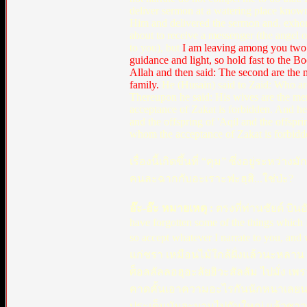
deliver sermon at a watering place kno
Him and delivered the sermon and. exhor
about to receive a messenger (the angel o
to you), but
I am leaving among you two w
guidance and light, so hold fast to the Bo
Allah and then said: The second are the
family.
He (Husain) said to Zaid: Who are
Thereupon he said: His wives are the mem
acceptance of Zakat is forbidden. And he 
and the offspring of 'Aqil and the offspri
whom the acceptance of Zakat is forbidde
เรื่องนี้เกิดขึ้นที่ “คุม” ซึ่งอยู่ระหว่า
คนละฉากกับอะเราะฟะฮฺสิ...ใช่ป่ะ?
อ๊ะ-อ๊ะ หมายเหตุ :
ตรงที่ท่านซัยด์ บิน
have forgotten some of the things which
so accept whatever I narrate to you, and
แก่ชรา เหมือนไม้ใกล้ฝั่งแล้วนะหลาน
ศ็อลลัลลอฮุอะลัยฮิวะสัลลัม ไปมั่ง เพรา
คาดคั้นเอาความอะไรกันนักหนาเลยนะ ไอ
ประเด็นมันจะบานไปกันใหญ่ แล้วชาวบ้า