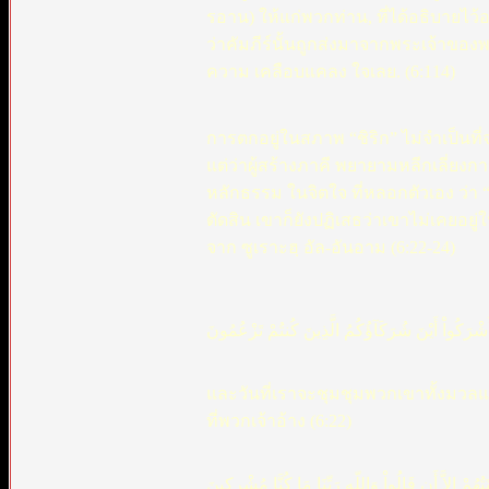
รอาน) ให้แก่พวกท่าน, ที่ได้อธิบายไว้อย
ว่าคัมภีร์นั้นถูกส่งมาจากพระเจ้าของพวก
ความ เคลือบแคลง ใจเลย. (6:114)
การตกอยู่ในสภาพ “ชิริก” ไม่จำเป็นที
แต่ว่าผู้สร้างภาคี พยายามหลีกเลี่ย
หลักธรรม ในจิตใจ ที่หลอกตัวเอง ว่า 
ตัดสิน เขาก็ยังปฏิเสธว่าเขาไม่เคยอยู
จาก ซูเราะฮฺ อัล-อันอาม (6:22-24)
أَشْرَكُواْ أَيْنَ شُرَكَآؤُكُمُ الَّذِينَ كُنتُمْ تَزْعُمُونَ
และวันที่เราจะชุมชุมพวกเขาทั้งมวลแล
ที่พวกเจ้าอ้าง (6:22)
َتُهُمْ إِلاَّ أَن قَالُواْ وَاللّهِ رَبِّنَا مَا كُنَّا مُشْرِكِينَ