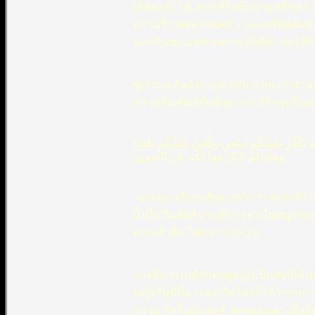
(อัลลอฮ์) ได้, พวกที่ไม่มีความศรัทธา จ
ความรัก ต่อครอบครัว และทรัพย์สมบัต
จน เกินขอบเขต จนกระทั่งมีความรู้สึก ต
ซูเราะฮฺ อัลอังกะบูต (29) อายะ25 ท่านน
ความสัมพันธ์ที่แข็งแกร่งไว้กับรูปปั้น
قِيَامَةِ يَكْفُرُ بَعْضُكُم بِبَعْضٍ وَيَلْعَنُ بَعْضُكُم بَعْضًا
وَمَأْوَاكُمُ النَّارُ وَمَا لَكُم مِّن نَّاصِرِينَ
“และเขา(อิบรอฮิม) กล่าวว่า พวกเจ้าได้
นั้นในวันตัดสิน จะมีบางคนในหมู่ของ
พวกเจ้าคือ ไฟนรก”(29:25)
การมีอารมณ์รักต่อผู้หญิงเป็นสิ่งที่เห
หญิงในที่นี้อาจจะเป็นใครก็ได้ ภรรยา,
ความ รักในอัลลอฮ์ ลดหย่อนลง เมื่อใ