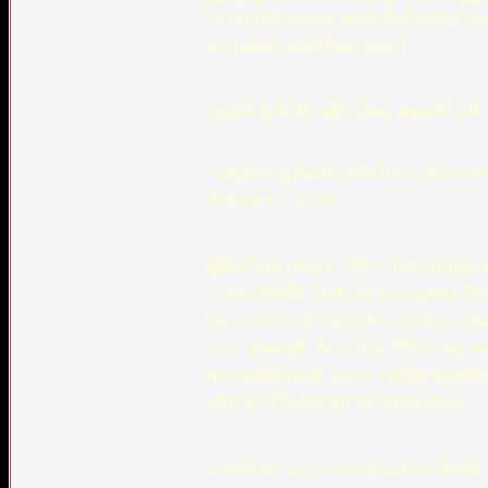
“การแก้ตัวของเขาเหล่านั้นไม่มีอะไร
หลายองค์ (มุชริกีน)” (6:23)
عَلَى أَنفُسِهِمْ وَضَلَّ عَنْهُم مَّا كَانُواْ يَفْتَرُونَ
“จงดูเถิด (มูฮัมมัด) เห็นไหมว่าพวกเ
จำของเขา” (6:24)
ผู้ที่ตกในข่ายของ “ชิริก” ไม่จำเป็นต้
อาจจะเกิดขึ้น ในหัวใจ ของ บุคคล ใดก
และ การกระทำ ของเขา, จากความหมา
จาก “อัลลอฮ์” ถือว่าเป็น “ชิริก” หม
พระองค์อัลลอฮ์, และการมีจิตใจผูกพัน ต
อธิบายไว้ในอัลกุรอานโดยละเอียด
จากที่กล่าวมา เราจะเห็นอย่างแจ้งชัด ว่า