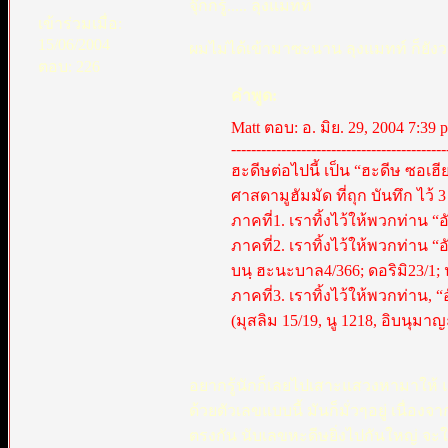
จุ๊กกรู้..... ลุงแมทท์
เข้าร่วมเมื่อ:
15/06/2004
ผมไม่ได้เข้ามาซะนาน ลุงแมทท์ ก็ยังวนเ
ตอบ: 226
คำพูด:
Matt ตอบ: อ. มิย. 29, 2004 7:39 
-------------------------------------------
ฮะดีษต่อไปนี้ เป็น “ฮะดีษ ซอเฮี
ศาสดามูฮัมมัด ที่ถุก บันทึก ไว้ 3
ภาคที่1. เราทิ้งไว้ให้พวกท่าน “
ภาคที่2. เราทิ้งไว้ให้พวกท่าน “อ
บนฺ ฮะนะบาล4/366; ดอริมิ23/1; น
ภาคที่3. เราทิ้งไว้ให้พวกท่าน, “
(มุสลิม 15/19, นู 1218, อิบนุมาญ
อยากรู้นักก็เลยไปเสาะแสวงหามาให้ แต่
ด้วยตัวเลขแบบนี้ มันก็มั่วๆอยู่ เนื่อ
ตรงกัน นับเลขหะดีษยิ่งไปกันใหญ่ จะใ