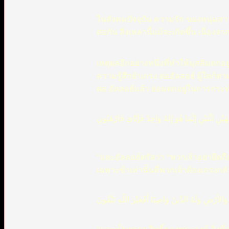
ในสังคมปัจจุบัน ความรัก ของหนุ่มสา
ต่อกัน สิ่งเหล่านี้แม้จะเกิดขึ้น เนื
เหตุผลอีกอย่างหนึ่งที่ทำให้มุสลิมตกอ
ความรู้สึกยำเกรง ต่ออัลลอฮ์ ผู้ใดก้ต
ต่อ อัลลอฮ์แล้ว ย่อมตกอยู่ในการกระทำ
ـهَيْنِ اثْنَيْنِ إِنَّمَا هُوَ إِلهٌ وَاحِدٌ فَإيَّايَ فَارْهَبُونِ
“และอัลลอฮ์ตรัสว่า “พวกเจ้าอย่ายึดถือ
เฉพาะข้าเท่านั้นที่พวกเจ้าต้องเกรงกลั
لأَرْضِ وَلَهُ الدِّينُ وَاصِبًا أَفَغَيْرَ اللّهِ تَتَّقُونَ