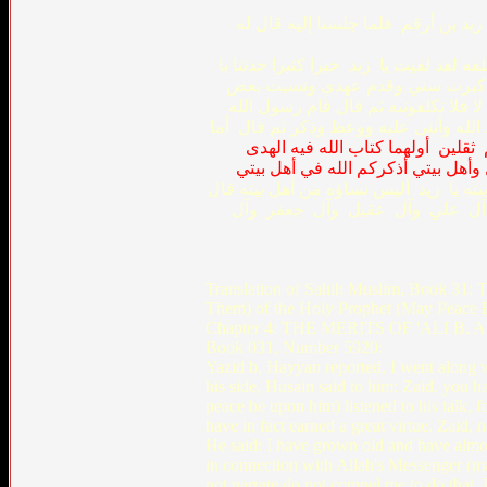
‏زيد بن أرقم ‏ ‏فلما جلسنا إليه قال له ‏
لقيت يا ‏ ‏زيد ‏ ‏خيرا كثيرا حدثنا يا ‏
ه لقد كبرت سني وقدم عهدي ونسيت بعض
لا فلا تكلفونيه ثم قال قام رسول الله ‏
د الله وأثنى عليه ووعظ وذكر ثم قال ‏ ‏أما
 ‏ثقلين ‏ ‏أولهما كتاب الله فيه الهدى
وأهل بيتي أذكركم الله في أهل بيتي
ته يا ‏ ‏زيد ‏ ‏أليس نساؤه من أهل بيته قال
‏ ‏وآل ‏ ‏عقيل ‏ ‏وآل ‏ ‏جعفر ‏ ‏وآل ‏
Translation of Sahih Muslim, Book 31: T
Them) of the Holy Prophet (May Peace 
Chapter 4: THE MERITS OF 'ALI B
Book 031, Number 5920:
Yazid b. Hayyan reported, I went along 
his side, Husain said to him: Zaid. you h
peace be upon him) listened to his talk, f
have in fact earned a great virtue. Zaid
He said: I have grown old and have almo
in connection with Allah's Messenger (ma
not narrate do not compel me to do that