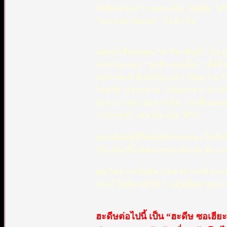
ไม่ต้องกังวล ว่า ผมจะเป็น "มุสลิม" หรื
"พระองค์ อัลลอฮ์ " ก็แล้ว กัน
แต่หน้าที่ของคุณ “ฟารีด เฟ็นดี้” เป็น 
บกพร่อง ของ " ฮะดีษ ซอเอี๊ยะ " ทั้งนี้
(ชะฮาดะห์ ที่แท้จริง) แล้ว เป็นความ
โดยใช้ "อัลกุรอาน" เป็นเอกสาร อ้างอิง 
กุรอาน" และ สมควรที่จะ "ยกขึ้นเทอดท
การกระทำ เช่น นั้น เป็น "ชิริก"
และเมื่อมีผู้ชี้ให้เห็นข้อบกพร่อง ในสิ
เป็น หน้าที่โดยตรง ของ คุณ จะ ต้อง
คุณวิทยากรไม่มีความสามารถที่ จะอธิบ
ล่างนี้ ให้ด็กๆฟังได้ ว่า มันเป็นมาอย่า
ฮะดีษต่อไปนี้ เป็น “ฮะดีษ ซอเฮียะ