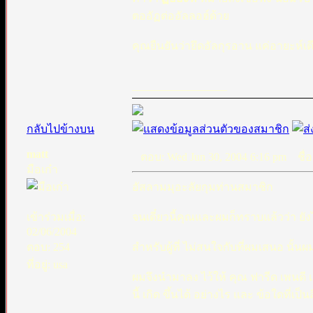
ตออัฏต่ออัลลอฮ์ด้วย
คุณยืนยันว่ายึดอัลกุรอาน แค่อายะห์เดี
_________________
กลับไปข้างบน
matt
ตอบ: Wed Jun 30, 2004 6:16 pm
ชื่อ
มือเก๋า
อัสลามมุอะลัยกุมท่านสมาชิก
เข้าร่วมเมื่อ:
จนเดี๋ยวนี้คุณและผมก็ทราบแล้วว่า ยัง
02/06/2004
ตอบ: 254
สำหรับผู้ที่ ไม่สนใจกับที่ผมเสนอ นั้น
ที่อยู่: usa
ผมจึงนำมาลง ไว้ให้ คุณ ฟารีด เพนดี เห
นี้ เกิด ขึ้นได้ อย่างไร และ ข้อใดที่เป็น