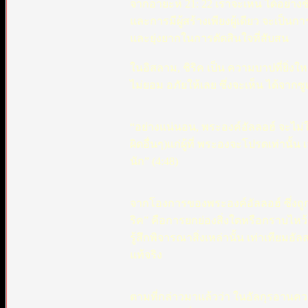
จากอายะห์ 21: 22 เราจะเห็น ได้อย่า
และการมีผู้สร้างเพียงผู้เดียว จะเป็
และยุ่งยากในการตัดสินใจที่สับสน
ในอิสลาม, ชิริค เป็น ความบาปที่ยิ่งให
ไม่ยอม อภัยให้เลย ซึ่งจะเห็น ได้จากซู
“อย่างแน่นอน, พระองค์อัลลอฮ์ จะไม่ให
ผิดอื่นๆ)แก่ผู้ที่ พระองจะโปรดเท่านั้
นัก” (4:48)
จากโองการของพระองค์อัลลอฮ์ ซึ่งถูกบั
ริค” คือการยกย่องสิ่งใดหรือกราบไหว้
รู้สึกพิจารณาสิ่งเหล่านั้น เท่าเทียมอ
แท้จริง
ตามที่กล่าวมาแล้วว่า ในอัลกุรอานคว