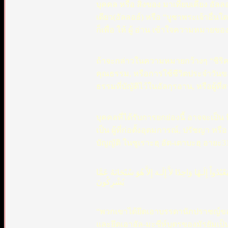
บุคคล หรือ สิ่งของ มาเทียบเคียง อัล
เดียว(อัลลอฮ์) หรือ “บูชาพระเจ้าอื่นใ
ก็เพื่อ ให้ ผู้ อ่าน เข้าใจความหมายข
ถ้าจะกล่าวในความหมายกว้างๆ “ชิริค” 
คุณธรรม, หรือการใช้ชีวิตประจำวันข
ธรรมที่บัญัติไว้ในอัลกุรอาน, หรือผู้ที
บุคคลที่ได้รับการยกย่องนี้ อาจจะเป็น 
เป็น ผู้ที่ก่อตั้งอุดมการณ์, ปรัชญา ห
บัญญัติ ในซูเราะฮฺ อัต-เตาบะฮฺ อายะ3
ُدُواْ إِلَـهًا وَاحِدًا لاَّ إِلَـهَ إِلاَّ هُوَ سُبْحَانَهُ عَمَّا
يُشْرِكُونَ
“พวกเขาได้ยึดเอาบรรดานักปราชญ์ข
และยึดเอาอัล-มะซีห์บุตรของมัรยัมเป็น