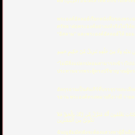
ดีษ (حَدِيثٍ) อื่นใดเล่าที่พวกเ
พระองค์อัลลอฮ์เรียกหนังสือของพระองค์ว่
ศรัทธาต่อพระองค์อย่างแท้จริงไม่ให้ยอ
“อิสลาม” และพระองค์อัลลอฮ์ให้ ยอมรั
ْنِ يَدَيْهِ وَلَا مِنْ خَلْفِهِ تَنزِيلٌ مِّنْ حَكِيمٍ حَمِيدٍ
“ไม่มีสิ่งแปลกปลอมสามารถเข้า (ไปป
ประทานจากพระผู้ทรงปรีชาญาณผู้ทรงไ
อัลกุรอานเป็นคัมภีร์ที่บรรจุรายละเอ
รอาน พระองค์ทรงหมายถึงว่ามี รายละ
ِتَابَ يَعْلَمُونَ أَنَّهُ مُنَزَّلٌ مِّن رَّبِّكَ بِالْحَقِّ فَلاَ
تَكُونَنَّ مِنَ الْمُمْتَرِينَ
ฉัน(มูฮัมมัด)ยังจะต้องแสวงหาผู้อื่นอีก