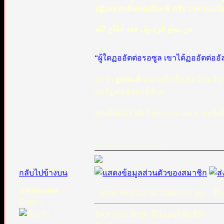
ปฏิเสธฮะดีษศอเฮียะห์ หรือว่าท่านนบ
من يطع الرسول فقد أطاع الله
“ผู้ใดฏออัตต่อรอซูล เขาได้ฏออัตต่ออั
คำว่า
ฏออะห์
หมายถึงเชื่อฟัง น้อมรั
ตออัฏต่ออัลลอฮ์ด้วย
คุณยืนยันว่ายึดอัลกุรอาน แค่อายะห์เดี
_________________
กลับไปข้างบน
AlGhuraba
ตอบ: Wed Jun 30, 2004 9:57 pm
ชื่อ
มือเก๋า
อัสลามุอะลัยกุม พี่น้องมุสลิมที่รัก