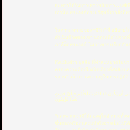
สมควรได้รับการเคารพสักการะ, แต่เพี
เท่านั้น พระองค์ทรงบริสุทธิ์จากสิ่งที่พ
ในความหมายของ “ชิริก” ที่ อธิบายในค
ดำเนินชีวิตของเขา นอกเหนือไปจากที่พระ
ภาคีต่ิอพระองค์, ไม่ว่าเขาจะเรียกตัวเอง 
ถึงแม้แต่ว่า มุสลิม ที่ทำละหมาดไม่
ครองความคิดเพียงนิดเดียวที่สงสัย 
รอาน” แล้ว เขาจะตกอยู่ในการปฏิบัติ 
 أَن يَكُونَ قَدِ اقْتَرَبَ أَجَلُهُمْ فَبِأَيِّ حَدِيثٍ
بَعْدَهُ يُؤْمِنُونَ
“และพวกเขามิได้มองดูในอำนาจทั้งหลาย
ขึ้นดอกหรือ? และแท้จริงอาจเป็นไปไ