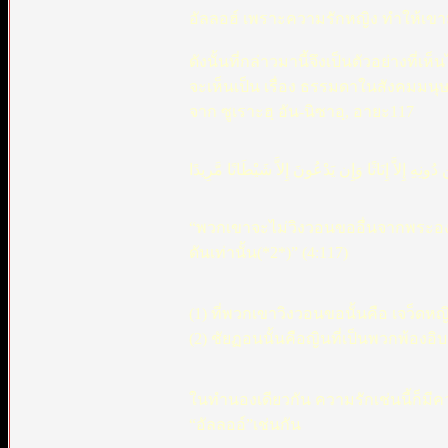
อัลลอฮ์ เพราะความรักหญิง ทำให้เขามอ
ดังนั้นที่กล่าวมานี้จึงเป็นตัวอย่างที
จะเห็นเป็น เรื่อง ธรรมดาในสังคมมนุษ
จาก ซูเราะฮฺ อัน-นิซาอฺ, อายะ117
نِهِ إِلاَّ إِنَاثًا وَإِن يَدْعُونَ إِلاَّ شَيْطَانًا مَّرِيدًا
“พวกเขาจะไม่วิงวอนขออื่นจากพระอง
ดันเท่านั้น(*2*)” (4:117)
(1) ที่พวกเขาวิงวอนขอนั้นคือ เจว็ดห
(2) ชัยฏอนนั้นคือญินที่เป็นพวกพ้องอิบ
ในทำนองเดียวกัน ความรักเช่นนี้ก็มีคว
“อัลลออ์”เช่นกัน