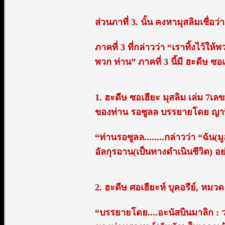
ส่วนภาที่ 3. นั้น คงหามุสลิมเชื่อ
ภาคที่ 3 ที่กล่าวว่า “เราทิ้งไว้ให้
พวก ท่าน” ภาคที่ 3 นี้มี ฮะดีษ ซ
1. ฮะดีษ ซอเฮียะ มุสลิม เล่ม 7เลขท
ของท่าน รอซูลล บรรยายโดย ญาบิร
“ท่านรอซูลล........กล่าวว่า “ฉัน(
อัลกุรอาน(เป็นทางดำเนินชีวิต) อ
2. ฮะดีษ ศอเฮียะห์ บุคอรีย์, หมวด 
“บรรยายโดย....อะนัสบินมาลิก : ว่