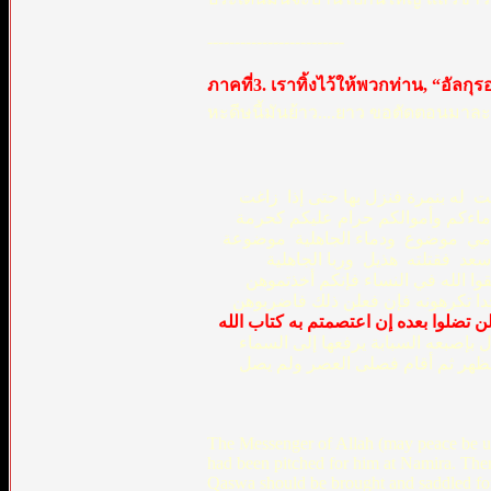
-------------------------
ภาคที่3. เราทิ้งไว้ให้พวกท่าน, “อัลกุร
หะดีษนี้มันย้าว....ยาว ขอตัดตอนมาล
بت ‏ ‏له بنمرة فنزل بها حتى إذا ‏ ‏زاغت
 دماءكم وأموالكم حرام عليكم كحرمة
‏موضوع ‏ ‏ودماء الجاهلية ‏ ‏موضوعة ‏
‏ ‏فقتلته ‏ ‏هذيل ‏ ‏وربا الجاهلية ‏
 فاتقوا الله في النساء فإنكم أخذتموهن
أحدا تكرهونه فإن فعلن ذلك فاضربوهن
 تضلوا بعده إن اعتصمتم به كتاب الله
بإصبعه السبابة يرفعها إلى السماء ‏
لى الظهر ثم أقام فصلى العصر ولم يصل
The Messenger of Allah (may peace be upo
had been pitched for him at Namira. Ther
Qaswa should be brought and saddled for