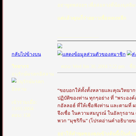
อย่าพูดพล่อยๆ เพื่อล่อลวงพี่น้องมุสล
แต่แล้วคุณก็ร่ายยาวเพื่อหลบหลีก
_________________
กลับไปข้างบน
วิทยากร
ตอบ: Wed Jun 30, 2004 7:22 pm
ชื่อ
อนุรักษ์มรดกอิสลาม
“ขอบอกให้ทั้งทั้งหลายและคุณวิทยากร 
ปฏิบัติของท่าน ทุกๆอย่าง ที่ “พระองค์อ
เข้าร่วมเมื่อ:
กอัลลอฮ์ ที่ให้เชื่อฟังท่าน และตามที
13/01/2004
จึงเชื่อ ในความสมบูรณ์ ในอัลกุรอาน ตา
ตอบ: 158
พวก “มุชริกีน” (โปรดอ่านคำอธิบายของ
อย่าให้คำพูดของคุณข้างต้นนี้เป็นคำพู