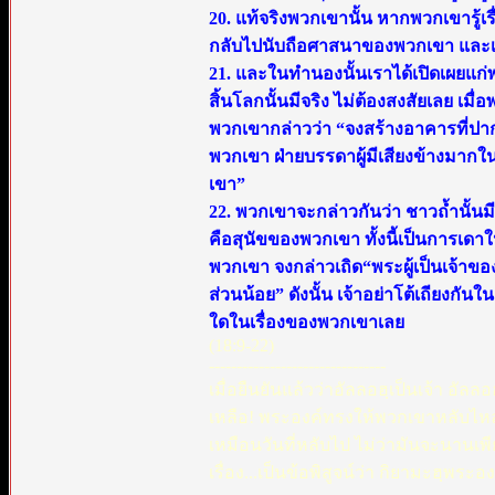
20. แท้จริงพวกเขานั้น หากพวกเขารู
กลับไปนับถือศาสนาของพวกเขา และเม
21. และในทำนองนั้นเราได้เปิดเผยแก่พ
สิ้นโลกนั้นมีจริง ไม่ต้องสงสัยเลย เม
พวกเขากล่าวว่า “จงสร้างอาคารที่ปากถ้
พวกเขา ฝ่ายบรรดาผู้มีเสียงข้างมากใ
เขา”
22. พวกเขาจะกล่าวกันว่า ชาวถ้ำนั้นมี
คือสุนัขของพวกเขา ทั้งนี้เป็นการเดาในส
พวกเขา จงกล่าวเถิด“พระผู้เป็นเจ้าของ
ส่วนน้อย” ดังนั้น เจ้าอย่าโต้เถียงกั
ใดในเรื่องของพวกเขาเลย
(18:9-22)
--------------------------------
เมื่อยืนยันแล้วว่าอัลลอฮฺเป็นเจ้า อัลลอ
เหลือ! พระองค์ทรงให้พวกเขาหลับไห
เหมือนวันที่หลับไป ไม่ว่ามันจะนานเพีย
เรื่อง...เป็นข้อพิสูจน์ว่า กิยามะฮฺพระอ