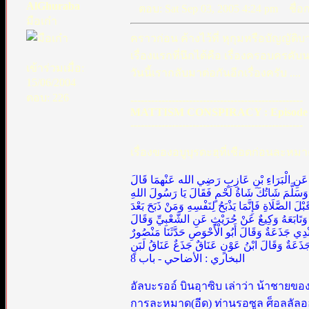
AlGhuraba
ตอบ: Sat Sep 03, 2005 4:24 pm
ชื่อก
มือเก๋า
คราวก่อน ค้างไว้ที่ หุกุมหรือบัญญัติบ
เรื่องแรกที่นึกได้คือ เรื่องครอบครคั
เข้าร่วมเมื่อ:
วันนี้เรากลับมาต่อกันอีกเรื่องครับ ....
15/06/2004
ตอบ: 226
--------------------------------------------------
MATTISM CONSPIRACY : Episode 
--------------------------------------------------
เรื่องของอบูบุรดะฮฺที่เชือดก่อนละหมา
نْ عَامِرٍ عَنِ الْبَرَاءِ بْنِ عَازِبٍ رَضِي الله عَنْهمَا قَالَ
 وَسَلَّمَ شَاتُكَ شَاةُ لَحْمٍ فَقَالَ يَا رَسُولَ اللهِ
َ الصَّلَاةِ فَإِنَّمَا يَذْبَحُ لِنَفْسِهِ وَمَنْ ذَبَحَ بَعْدَ
مَ وَتَابَعَهُ وَكِيعٌ عَنْ حُرَيْثٍ عَنِ الشَّعْبِيِّ وَقَالَ
دِي جَذَعَةٌ وَقَالَ أَبُو الْأَحْوَصِ حَدَّثَنَا مَنْصُورٌ
َذَعَةٌ وَقَالَ ابْنُ عَوْنٍ عَنَاقٌ جَذَعٌ عَنَاقُ لَبَنٍ
البخاري : الأضاحي - باب 8
อัลบะรออ์ บินอฺาซิบ เล่าว่า น้าชายของ
การละหมาด(อีด) ท่านรอซูล ศ็อลลัลอฮุ