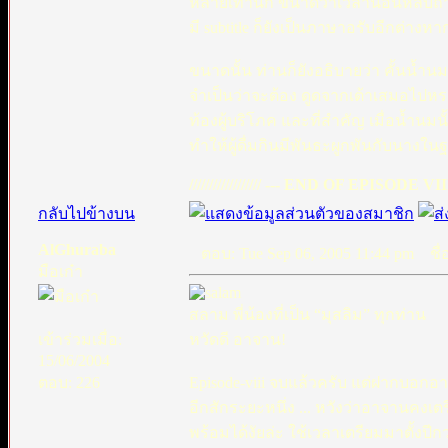
หลายเท่านัก ขนาดว่าเวลานอนหลับถ้าท่
มี subtitle ก็ยังเป็นภาษาอรับอีกต่างหาก เ
ขนาดนั้น ท่านก็ยังอธิบายว่า คั้นน้ำนมมาใ
จำเป็นว่าจะต้อง ดูดจากเต้าเสมอไปหรอก
ท้องผู้บริโภค และที่สำคัญ เมื่อน้ำนมน
ทำให้ผู้ดื่มกินมีพันธะผูกพันกับนางใ
////////////////// --- END OF EPISODE VIII ---
กลับไปข้างบน
AlGhuraba
ตอบ: Tue Sep 06, 2005 11:44 pm
ชื่อ
มือเก๋า
สลาม พี่น้องที่เป็น “มุสลิม” ทุกท่าน
เข้าร่วมเมื่อ:
หวัดดี อาจาน!
15/06/2004
ตอบ: 226
Episode-viii จบแล้วครับ แต่ฝากบอกอ
อีกสักระยะหนึ่ง ... หวังว่าอาจานคงเ
พร้อมได้งัยล่ะ ใช้เวลาเตรียมมาตั้งปีกว่า