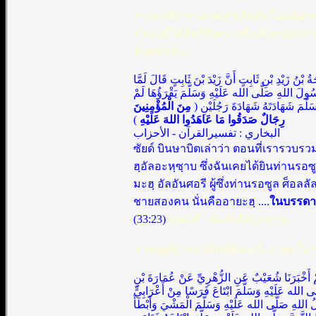
ตามปกติเวลาหาพยานยืนยันในคดีต่างๆนี
ท่านนบีให้สิทธิพิเศษ หนึ่งเดียวของท่า
นั้นสมัยนั้น
جَةُ بْنُ زَيْدِ بْنِ ثَابِتٍ أَنَّ زَيْدَ بْنَ ثَابِتٍ قَالَ لَمَّا
لَ اللهِ صَلَّى الله عَلَيْهِ وَسَلَّمَ يَقْرَؤُهَا لَمْ
َسَلَّمَ شَهَادَتَهُ شَهَادَةَ رَجُلَيْنِ
مِنَ الْمُؤْمِنِينَ
)
رِجَالٌ صَدَقُوا مَا عَاهَدُوا اللهَ عَلَيْهِ
البخاري : تفسيرالقرآن - الأحزاب
ซัยด์ บินษาบิตเล่าว่า ตอนที่เรารวบรว
ฮฺอัลอะหฺซฺาบ ซึ่งฉันเคยได้ยินท่านรอ
มะฮฺ อัลอันศอรี ผู้ซึ่งท่านรอซูล ศ็
ชายสองคน นั่นคืออายะฮฺ ....
ในบรรดาผู
(33:23)
(บุคอรี : ตัฟสีรอัลกุรอาน)
สาเหตุที่มาของสิทธิพิเศษนี้ เราพบใน
َثَهُمْ أَخْبَرَنَا شُعَيْبٌ عَنِ الزُّهْرِيِّ عَنْ عُمَارَةَ بْنِ
لَّى الله عَلَيْهِ وَسَلَّمَ ابْتَاعَ فَرَسًا مِنْ أَعْرَابِيٍّ
لُ اللهِ صَلَّى الله عَلَيْهِ وَسَلَّمَ الْمَشْيَ وَأَبْطَأَ