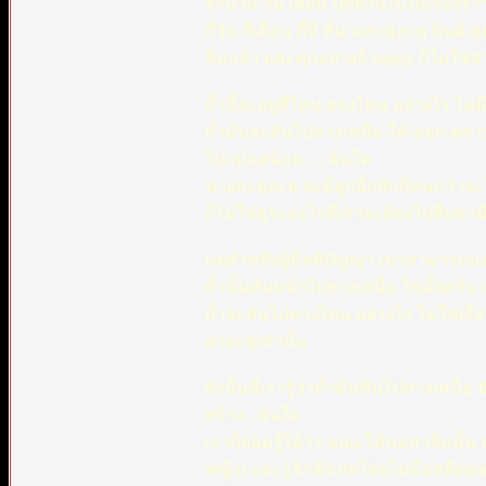
จำนวน วัน เดือน ปีที่ผ่านไปในเรื่องร
กี่วัน กี่เดือน กี่ปี ที่นางสะฮฺละฮฺ บ
ลิมแล้ว และทุกอย่างก็ happy ก็ไม่ใช่สา
ถ้ำนี้จะอยู่ที่ไหน ตรงไหน อย่างไร ไม่
ถ้ำมันจะหันไปทางเหนือ-ใต้-ออก-ตก เ
ไปแม้แต่น้อย..... ฉันใด
นางสะฮฺละฮฺ จะมีลูกอีกสักกี่คนกว่าจะ
ก็ไม่ใช่ธุระอะไรที่เราจะต้องไปสืบหาม
แต่สำหรับผู้มีสติปัญญา เขาสามารถมอ
ถ้ำนั้นหันหน้าไปทางเหนือ ใช่มั้ยครับ
ถ้ำจะหันไปทางไหน อย่างไร ไม่ใช่เรื่
อายะฮฺเท่านั้น
ดังนั้นที่เรารู้ว่าถ้ำมันหันไปทางเหนื
สร้าง...ฉันใด
เราก็ย่อมรู้ได้ว่า ขณะให้นมสาลิมนั้น
หญิง) และรู้จักสังเกตโดยไม่มีอคติต่ออ