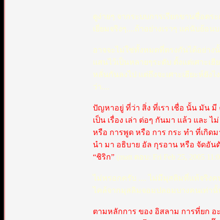
ดูง่ายๆ จากระบบการเรียกขานชื่อตระกูลขอ
เยี่ยมจริงๆ....ถ้าอย่างเราๆ แค่นับย้อน
อาจจะไม่ใช่ทั้งหมดที่ตรงกันได้อย่างนั้
แสนไว้เป็นหลายๆระดับ ตั้งแต่เศาะเฮี
หลั่นกันลงไป แต่ถึงจะเศาะเฮียะห์ยังไ
ว่า....
ปัญหาอยู่ ที่ว่า สิ่ง ที่เรา เชื่อ นั้น 
เป็น เรื่อง เล่า ต่อๆ กันมา แล้ว และ ไม
หรือ การพูด หรือ การ กระ ทำ ที่เกิดมา
นำ มา อธิบาย อัล กุรอาน หรือ จัดอันดั
“ชิริก”
(matt ตอบ: Fri Feb 25, 2005 11:
ไม่หรอกครับ .... ไม่มีมุสลิมที่แท้จร
ไคล้จากมุสลิมจอมปลอมบางคนเท่านั้น ที่ห
ตามหลักการ ของ อิสลาม การที่ยก อะหะดี