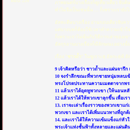
ตอบ: 226
ภาพยนตร์บางเรื่องก็ดูเที่ยวเดียว จั
ทำไมจึงเป็นเช่นนั้น … ก็เพราะเรายังไ
อัลหะดีษบางเรื่อง อ่านรอบเดียวจับคว
แต่บางบทก็ต้องใช้เวลาทำความเข้าใจ บ
ก็เพราะเราไม่คุ้นกับวิธีการเล่าของเข
อัลกุรอานบางเรื่องก็มีลักษณะอย่างนั้น
เรื่อง "
ชาวถ้ำ
" ในซูเราะฮฺ อัลกะฮฺฟ์ อั
9 เจ้าคิดหรือว่า ชาวถ้ำและแผ่นจารึ
10 จงรำลึกขณะที่พวกชายหนุ่มหลบเข้
ทรงโปรดประทานความเมตตาจากพระองค
11 แล้วเราได้อุดหูพวกเขา (ให้นอนหลั
12 แล้วเราได้ให้พวกเขาลุกขึ้น เพื่อเร
13. เราจะเล่าเรื่องราวของพวกเขาแก่
พวกเขา และเราได้เพิ่มแนวทางที่ถูกต
14. และเราได้ให้ความเข้มแข็งแก่หั
พระเจ้าแห่งชั้นฟ้าทั้งหลายและแผ่นดิ