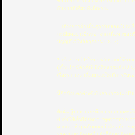
ข้อแตกต่าง ระหว่างเรื่อง ชาวถ้ำ กับ 
กันมากทีเดียว ทั้งนี้เพราะ
1. เรื่องชาวถ้ำ เป็นสุภาษิตสอนใจในเ
ละเอียดอย่างอื่นนอกจาก เนื้อหาของ
บัญญัติไว้ในอัลกุรอาน (18:13)
2. เรื่อง “ นบีสั่งให้นางสะฮฺละฮฺให
ผู้เป็นเจ้า มีคำสั่งที่ ผิดศีลธรรมสั่งให
เรื่องราวเหล่านี้เลย และไม่มีการรับรอ
นี้คือข้อแตกต่างซึ่งไม่สามารถจะเปรี
ดังนั้น ผู้รายงานจะต้อง บรรจุรายละเอ
คำสั่งให้เห็นได้ชัดว่า, “ดูดจากทรวงอก”
มากกว่าที่ คุณกับคณะกำลัง อธิบายอยู
รายงานหะดีษบทนี้ แล้วก็ตัดหะดีษบทนี้