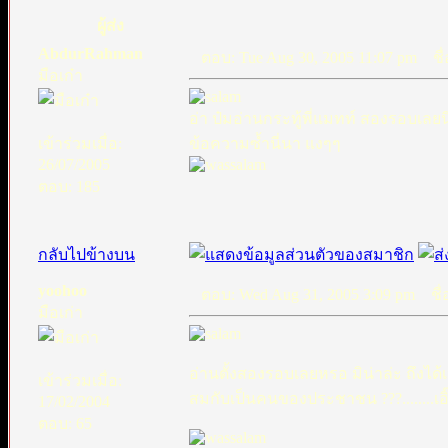
ผู้ส่ง
AbdurRahman
ตอบ: Tue Aug 30, 2005 11:07 pm
ชื่
มือเก๋า
อ่า ป๋มอ่านกระทู้พี่แมทท์ สองรอบเลย
เข้าร่วมเมื่อ:
ข้อความซ้ำนี่นา แงๆๆ
26/07/2005
ตอบ: 185
กลับไปข้างบน
yoohoo
ตอบ: Wed Aug 31, 2005 3:09 pm
ชื่อ
มือเก่า
อ่านตั้งสองรอบเลยหรอ มิน่าล่ะ ถึงได้เป
เข้าร่วมเมื่อ:
สมกับเป็นคนของประชาชน ???........เอิ๊ก...
17/02/2004
ตอบ: 65