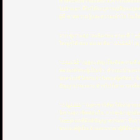
สำหรับข้อความและเรื่องราวในข้อสอง(
ไปข้ามมา ที่ไม่ได้ระบุการเปลี่ยนแปล
จาก ซูเราะฮฺอาละอิมรอน อายะที่ 7 อ
“مُّحْكَمَاتٌ” (มุฮฺกะมัตฺ) เป็นข้อความที่ ตรงไปตรงมา, เกี่ยวพันกับความศรัทธา, ในเรื่องเตาฮีด(ความเป็นหนึ่งเดียว
ขององค์พระผู้เป็นเจ้า, คำแนะนำและ
ปกครองชีวิตประจำวันของผู้ศรัทธา ข้อ
ปัญญาปานกลาง ทั่วๆไป ก็สามารถที่จะ
“مُتَشَابِهَاتٌ ” (มุตะชาบิฮัตฺ) ได้แก่อายะต่างๆที่ มีความหมายแฝงอยู่ภายในเรื่องราว หรือ สำนวน โวหาร เป็น
นิทานสุภาษิตสอนใจ, การอุปมาอุปมัย
โดยบุคคลที่มีสติปัญญาธรรมดา ซึ่งอาจ
พระองค์ผู้เป็นเจ้าและบรรดาผู้ที่มีควา