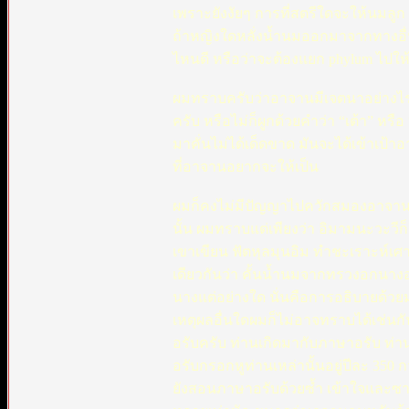
เพราะยังงัยๆ การที่สตรีใดจะให้นมลูก
ถ้าหญิงใดหลั่งน้ำนมออกมาจากทางอื่นได้
ไหนดี หรือว่าจะต้องแยก phylum ไปให้อย
ผมทราบครับว่าอาจานมีเจตนาอย่างไร อ
ครับ หรือไม่ก็ผูกด้วยคำว่า “เต้า” หร
มาคั่นไม่ได้เด็ดขาด มันจะได้เข้าเป้าอ
ที่อาจานอยากจะให้เป็น
ผมก็คงไม่มีปัญญาไปควักสมองอาจานอ
นั้น ผมทราบแต่เพียงว่า อิมามนะวะวีก็ดี
เขาเขียน ฟัตหุลมุนอิม ทำชะเราะห์เศา
เดียวกันว่า คั้นน้ำนมจากทรวงอกนาง
นางแต่อย่างใด นั่นคือการอธิบายด้
เหตุผลอื่นใดผมก็ไม่อาจทราบได้เช่นกัน
อรับครับ ท่านเกิดมากับภาษาอรับ ท่
อรับกรอกหูท่านเหล่านั้นอยู่ปีละ 350 ก
ยังสอนภาษาอรับด้วยซ้ำ เข้าใจและซ