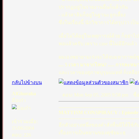
ปรากฏอยู่ในรายงานอื่นก็แล้วกัน
- แล้วสาลิมก็อยู่ในฐานะลูกเลี้ยง
ซึ่งในเรื่องนี้ นักวิชาการได้สรุปว่า เป
เมื่อไม่ได้อยู่ในเหตุการณ์ด้วย ก็อย่าไ
พอแล้วครับ เพราะ case นี้ไม่มีอีกแล้ว
ผมเองพยายามเร่งจะให้จบมหากาพย์ชุดน
.... 5 เวลา มาจากไหน? ..... การละหม
และเวลาของสุภาพบุรุษแมทท์ ก็เหลือน
กลับไปข้างบน
AlGhuraba
ตอบ: Mon Sep 05, 2005 9:58 pm
ชื่อ
มือเก๋า
---------------------------------------------------
MATTISM CONSPIRACY : Episode 
---------------------------------------------------
เข้าร่วมเมื่อ:
อีกตัวอย่างหนึ่งของคำสั่งที่นบีให้ใช้
15/06/2004
เรื่องการเป็นพยานของคุซัยมะฮฺ
ตอบ: 226