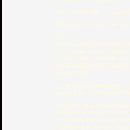
ไม่ใช่.... "การรับวะฮีย์" ..... ของผู้เ
ดังนั้น คำพูด คำกล่าว คำสรุปของผู้เล่าห
แต่.....
เนื้อหา นัยยะ ที่มาที่ไป จนกระทั่งถ
หลายรายงานมาประกอบ ปะติดปะต่อ และว
นั้น....นั่นคือ อุบัติการณ์ที่เกิดขึ้นจ
ท่านปฏิบัติอย่างไรในสถานการณ์สิ่งแ
จากเหตุการณ์นั้น
แล้ว witnesses ทั้งหลายที่อยู่ในเหตุกา
hard disk นั้นส่งต่อให้กับใคร หรือให้ใ
ต้องใช้คำว่า "
clone
" เลยทีเดียวละ เน
จริงๆ เพราะสามารถจดจำถ้อยคำ รายล
การ distort ของข้อมูล ดังจะเห็นได้จาก
เรียงกันแต่ละสายรายงานแล้ว น่าแปลกท