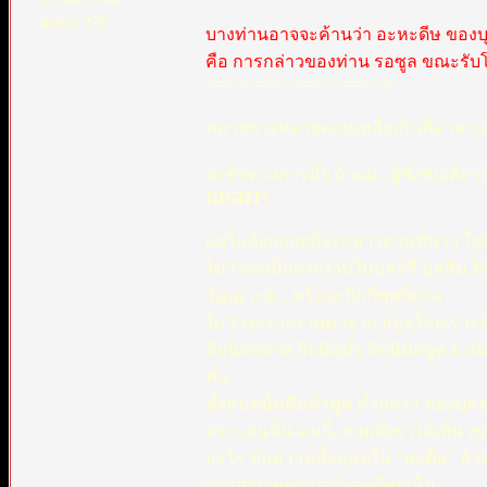
ตอบ: 226
บางท่านอาจจะค้านว่า อะหะดีษ ของบุคอฮ์รี
คือ การกล่าวของท่าน รอซูล ขณะรับโอ
===================
หลายช่วงหลายตอนเหลือเกินที่อาจานแมท
จะช็อควงการมั้ย ถ้าผม...ผู้ซึ่งขับเคี่
RIGHT!
ผมไม่ลังเลเลยที่จะกล่าวตามทั่นว่า ใช่เ
ไม่ว่าจะเป็นรายงานในบุคอรี มุสลิม ติร
วัฏเฏาะอ์....หรือจะอีกกี่ชุดก็ตาม
ไม่ว่าจะรายงานมาจาก อบูฮุร็อยเราะฮฺ(ที
อิบนิอับบาส อิบนิอุมัร อิบนิมัสอูด อะ
พัน
ทั้งหมดนั้นคือคำพูด คำกล่าว ของบุคค
จาก..คนนั้น-คนนี้..ตามที่เขาได้เห็น
อะไร ข้อความทั้งหมดใน "หะดีษ" ล้วน
การสรุปเหตุการณ์ของผู้พบเห็น