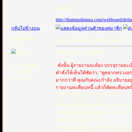
แมทท์
http://thaimuslimusa.com/webboard/defau
กลับไปข้างบน
AlGhuraba
ตอบ: Sun Sep 04, 2005 1:03 am
ชื่อก
มือเก๋า
เหนื่อยครับ...เหนื่อยใจ!
เข้าร่วมเมื่อ:
“
ดังนั้น ผู้รายงานจะต้อง บรรจุรายละเ
15/06/2004
คำสั่งให้เห็นได้ชัดว่า, “ดูดจากทรวงอก”
ตอบ: 226
มากกว่าที่ คุณกับคณะกำลัง อธิบายอยู
รายงานหะดีษบทนี้ แล้วก็ตัดหะดีษบทนี้
(Matt : Sat Sep 03, 2005 11:14 pm)
-----------------------------------
ไม่ทราบว่าเอากฎเกณฑ์อะไรมากำกับล่ะครั
สาระสำคัญของสิ่งที่ผู้เล่าต้องการสื่
ขนาดที่อาจานกำหนดมา
ทำไมจะต้องรู้ว่านางหายไปกี่วัน กี่เดื