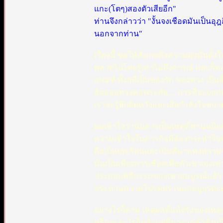
แกะ(โตๆ)สองตัวเสียอีก"
ท่านจึงกล่าวว่า "งั้นจงเชือดมันเป็น
นอกจากท่าน"
เรื่องนี้ ขอให้สังเกตถึงความมุ่งมั่น
พลาดไปโดยรู้เท่าไม่ถึงการณ์ และก็ค
เกณฑ์ ทั้งๆที่เป็นของรัก ของหวง เป็นสิ
อัลลอฮฺทรงพอพระทัย.... การที่จะบอกปัด
เราจะรู้สึกผิดหวังและเสียกำลังใจขน
ผมเข้าใจว่านั่นอาจเป็นเหตุที่ท่านนบี
ความเข้าใจในภารกิจที่ต้องกระทำในพิธ
ถือเป็นบทเรียนและเป็นที่มาแห่งความ
มันเป็นเพียงการเชือดเพื่อตัวเขาเองเท่
ประกอบพิธีกรรมของเขาสมบูรณ์แล้ว เ
ประทานความโปรดปรานแก่อบูบุรดะฮ
อย่างไรก็ตาม เหตุผลที่แท้จริงของเหต
หรือจะอะไรก็แล้วแต่ที่มาจากคำสั่งนบ