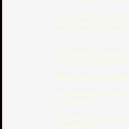
โดยการอธิบายไปในทำนองว่า อัลกุรอาน
เป็นการเปรียบเทียบของสองสิ่งที่มี ม
พระเจ้า, คุณไม่ควร จะเอาอัลกุรอานมา 
พระเจ้าได้บัญญัติไว้อย่างละเอียด ในอ
เข้าใจเวลาอ่าน “ เรื่องชาวถ้ำ” นั้น พร
لْحَقِّ إِنَّهُمْ فِتْيَةٌ آمَنُوا بِرَبِّهِمْ وَزِدْنَاهُمْ هُدًى
“เราเล่าเรื่องนี้ให้แก่เจ้าอย่างสัจจริง
แนะนำกับเขาแล้ว”
ในเมื่อองค์พระผู้เป็นเจ้า ยืนยันในคว
ความ สงสัยอะไรเลย