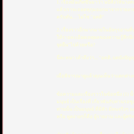
1. เรื่องมันเกิดขึ้นมาว่า นบีสั่งให้น
แล้วเราจะถอดหุกุมออกมาจากรายงานนี้อ
ครับทั่น.... ไม่ใช่ "อคติ"
2. เรื่องราวอีกมากมายในอัลกุรอานที่
ให้รายละเอียดเหตุผลของความรู้สึกนึกค
จุดยืน"ไปด้วยหรือ?
นี่ละหนา เค้าถึงว่า... "อคติ..บดบังปั
เมื่อพิจารณาดูแล้วคุณเห็นว่าแตกต่างกั
ข้อความและเรื่องราวในข้อหนึ่ง (1) นั้น 
มนุษย์ เป็นเรื่องที่ เกี่ยวพันกับท่านรอ
ท่านนั้น เป็นมนุษย์ ที่มีตัว มีตนจริง
หรือ พูดง่ายๆก็คือ ผู้รายงาน และผู้ศ