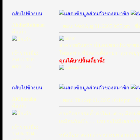
กลับไปข้างบน
AbdurRahman
ตอบ: Wed Aug 31, 2005 9:55 pm
ชื่อ
มือเก๋า
อ่าครายกันหว่า เป็นคนของประชาชน งง
เข้าร่วมเมื่อ:
โดยเฉพาะที่บังอาจตั้งฉายา "สุภาพบุรุ
26/07/2005
คุณได้บาปนั้นเดี๋ยวนี้!!
ตอบ: 185
กลับไปข้างบน
AlGhuraba
ตอบ: Thu Sep 01, 2005 10:49 pm
ชื่
มือเก๋า
ภาพจิตรกรรมล้ำค่าใน Gallery มีคนเข
เหมือนกันเป๊ะ …. แทบจะไม่มีเลย อย่
เข้าร่วมเมื่อ:
15/06/2004
หนังสือบางเล่ม ตำราบางบท อ่านเที่ยวเด