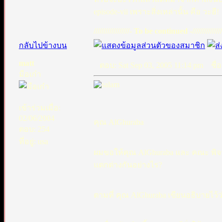
episode-vii เพราะสิ่งเหล่านั้น คือ วะฮี!
//////////////////- To be continued -///////////////
กลับไปข้างบน
matt
ตอบ: Sat Sep 03, 2005 11:14 pm
ชื่อ
มือเก๋า
เข้าร่วมเมื่อ:
02/06/2004
คุณ AlGhuraba
ตอบ: 254
ที่อยู่: usa
ผมขอให้คุณ AlGhuraba และ คณะ พิจจาร
แตกต่างกันอย่างไร?
ตามที่ คุณ AlGhuraba เขียนอธิบายไว้ว่