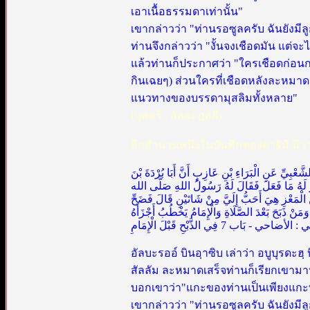
เอาเนื้อธรรมดาเท่านั้น"
เขากล่าวว่า "ท่านรอซูลครับ ฉันยังมีล
ท่านจึงกล่าวว่า "งั้นจงเชือดมัน แ
แล้วท่านก็ประกาศว่า "ใครเชือดก่อนการ
กินเฉยๆ) ส่วนใครที่เชือดหลังละหมาด
แนวทางของบรรดามุสลิมทั้งหลาย"
(บุคอรี : อัลอะฎอฮี)
อีกสำนวนหนึ่งในบันทึกของดาริมี มีว่
الشَّعْبِيِّ عَنِ الْبَرَاءِ بْنِ عَازِبٍ أَنَّ أَبَا بُرْدَةَ بْنَ
كَرَ لَهُ مَا فَعَلَ فَقَالَ لَهُ رَسُولُ اللهِ صَلَّى الله
لْمَعْزِ هِيَ أَحَبُّ إِلَيَّ مِنْ شَاتَيْنِ قَالَ فَضَحِّ
نْ ذَبَحَ بَعْدَ الصَّلَاةِ وَالْإِمَامُ يَخْطُبُ أَجْزَأَهُ
احي - بَاب 7 فِي الذَّبْحِ قَبْلَ الْإِمَامِ
อัลบะรออ์ บินอฺาซิบ เล่าว่า อบูบุรดะฮ
สัลลัม ละหมาดเสร็จท่านก็เรียกเขามาหา
บอกเขาว่า"แกะของท่านเป็นเพียงแกะที่
เขากล่าวว่า "ท่านรอซูลครับ ฉันยังมีลู