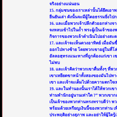
จริงอย่างแน่นอน
15. กลุ่มชนของเราเหล่านั้นได้ยึดเอ
ยืนยันเล่า ดังนั้นจะมีผู้ใดอธรรมยิ่งไปก
16. และเมื่อพวกเจ้าปลีกตัวออกห่างจา
จงหลบเข้าไปในถ้ำ พระผู้เป็นเจ้าข
กิจการของพวกเจ้าดำเนินไปอย่างสะ
17. และเจ้าจะเห็นดวงอาทิตย์ เมื่อม
ออกไปทางซ้าย โดยพวกเขาอยู่ในที่โล่ง
อัลลอฮฺทรงแนะทางที่ถูกต้องแก่เขา เขา
ไม่พบ
18. และเจ้าคิดว่าพวกเขาตื่นทั้งๆ 
เขาเหยียดขาหน้าทั้งสองของมันไปทา
เขา และเจ้าจะเต็มไปด้วยความตกใจ
19. และในทำนองนั้นเราได้ให้พวกเขา
ท่านพำนักอยู่นานเท่าใด ?” พวกเขากล่า
เป็นเจ้าของพวกท่านทรงทราบดีว่า พวก
พร้อมด้วยเหรียญเงินนี้ของพวกท่าน เพื
ประพฤติอย่างสุภาพ และอย่าให้ผู้ใดรู