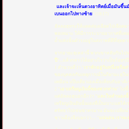
"
และเจ้าจะเห็นดวงอาทิตย์เมื่อมันขึ
เบนออกไปทางซ้าย
" (18:17)
อัลลอฮฺทรงให้แดดส่องเฉียดไปเฉียดมา 
พอเหมาะ ให้มีการระบายอากาศที่เหมาะ
ถ้ำแห่งนั้นดำรงอยู่ในสภาพที่ดีที่สุดต
จากอายะฮฺเหล่านี้ พวกเขาหลับกันไปนาน
ปี
"...แล้วกล่าวได้อย่างไรว่าเป็นร้อย
1 สำนวนที่ว่า "
เราพักอยู่วันหนึ่งหรือส
ของบุคคลกับเหตุการณ์ในกิยามะฮฺในหลาย
เหมือน แป๊บเดียวเองเมื่อเทียบกับอาคิเ
2 "
เอาเหรียญเงินนี้ของพวกท่าน
" ไปซ
แต่อัลลอฮฺบอกอีกว่า "
และในทำนองนั้น
เหรียญเงินอันนั้นเองที่เป็นเบาะแสให้
ศรัทธาไปเข่นฆ่าทรมาน มันจะเปลี่ยนไปกี
ชาวเมืองจึงบอกว่า.... "
แน่นอน เราจะส