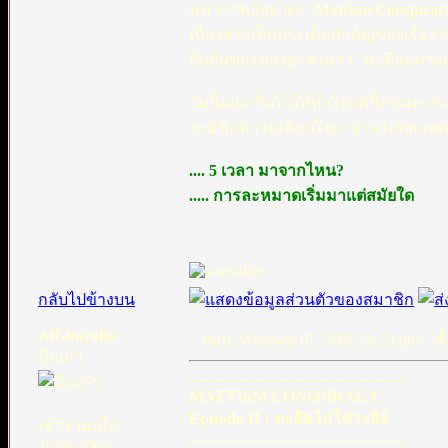
มหากาพย์สุด hot :
Mattism Conspira
เนื่องจากเป็นประเด็นสำคัญของเรื่องรา
ยืนยันของของอาจานว่า “หะดีษ(เศาะเฮี
วันนี้ผมเกริ่นไว้ให้ทำใจแค่นี้ก่อนละก
จะมีข้อความเตือนใจอาจานไปตลอดตอน
.... 5 เวลา มาจากไหน?
..... การละหมาดเริ่มมาแต่สมัยใด
กลับไปข้างบน
AlGhuraba
ตอบ: Wed Sep 07, 2005 11:53 pm
ชื่
มือเก๋า
-------------------------------------------
MATTISM CONSPIRACY
Episode-II : หะดีษไม่ใช่วะฮีย์
เข้าร่วมเมื่อ:
-------------------------------------------
15/06/2004