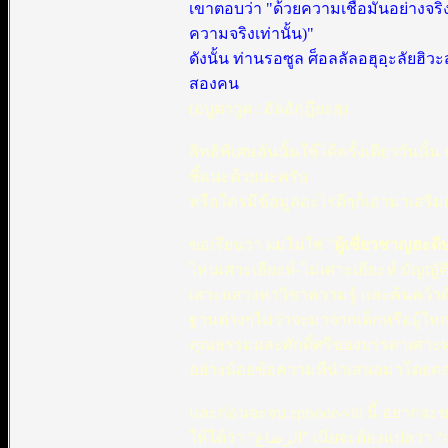
เขาตอบว่า "ด้วยความเชื่อมั่นอย่างจ
ความจริงเท่านั้น)"
ดังนั้น ท่านรอซูล ศ็อลลัลอฮุอฺะลัยฮ
สองคน
(อบูดาวูด : อัลอักฺฎียะฮฺ)
สิทธิพิเศษอันนั้นใช้ได้ครั้งเดียววันนั้
ชี้แนะด้วยนะครับ
หรือใครมีข้อมูลอะไรดีๆก็เอามาเสริม
ขอเรียนว่า ผมไม่ใช่ "
ผู้เชี่ยวชาญฮะดี
ไหนเศาะเฮียะห์-ไม่เศาะเฮียะห์ บัญญ
เสาะแสวงหาวิชาความรู้ และค้นคว้าด
ฐานต่างๆไม่ว่าจะมาจากเด็กหรือผู้ใ
คุณธรรมและศักดิ์ศรีของบรรดาเศาะห
อย่างน้อยข้อความที่นำเสนอมาโดยตลอ
และก่อนจะจบ episode-viii นี้ อยากจะข
ให้ได้ว่า “‏الرضاع” เนี่ยจะต้องแปลว่า “การให้นมจากทรวงอก” อย่างเดียวเท่านั้น ...ก็ได้ครับ...ถ้าจะเอาอย่างงั้น