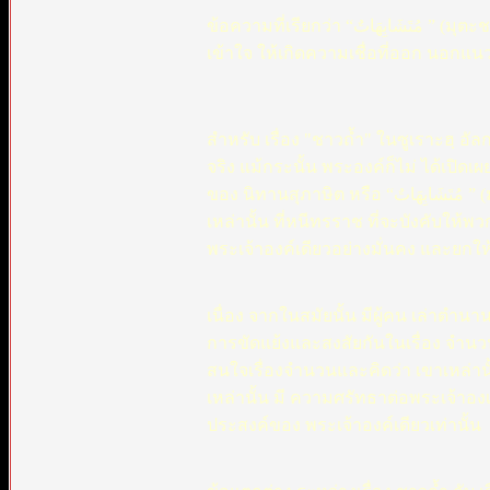
ข้อความที่เรียกว่า “مُتَشَابِهَاتٌ ” (มุตะชาบิฮัตฺ) นี้ แหละที่บรรดาผูฉ้อฉล นำมาแปลบิดเบือน หลอกลวงผู้ที่ไม่
เข้าใจ ให้เกิดความเชื่อที่ออก นอก
สำหรับ เรื่อง "ชาวถ้ำ" ในซูเราะฮฺ อัลกะฮ
จริง แม้กระนั้น พระองค์ก็ไม่ ได้เปิดเ
ของ นิทานสุภาษิต หรือ “مُتَشَابِهَاتٌ ” (มุตะชาบิฮัตฺ), ที่มีคติสอนใจ ในเรื่องความศรัทธา ของ ชายผู้อยู่ ในถ้ำนั้น
เหล่านั้น ที่หนีทรราช ที่จะบังคับให
พระเจ้าองค์เดียวอย่างมั่นคง และยกให้
เนื่อง จากในสมัยนั้น มีผู้คน เล่าตำนา
การขัดแย้งและสงสัยกันในเรื่อง จำนวน 
สนใจเรื่องจำนวนและคิดว่า เขาเหล่านั้นเ
เหล่านั้น มี ความศรัทธาต่อพระเจ้าอง
ประสงค์ของ พระเจ้าองค์เดียวเท่านั้น