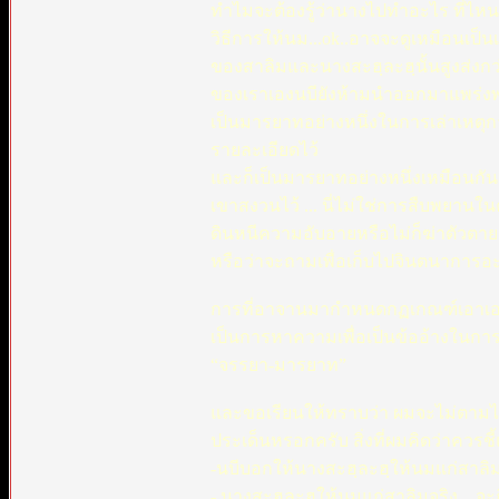
ทำไมจะต้องรู้ว่านางไปทำอะไร ที่ไหน
วิธีการให้นม...ok..อาจจะดูเหมือนเป็นเรื
ของสาลิมและนางสะฮฺละฮฺนั้นสูงส่งก
ของเราเองนบียังห้ามนำออกมาแพร่งพราย 
เป็นมารยาทอย่างหนึ่งในการเล่าเหตุการ
รายละเอียดไว้
และก็เป็นมารยาทอย่างหนึ่งเหมือนกันสำห
เขาสงวนไว้ ... นี่ไม่ใช่การสืบพยาน
ดินหนีความอับอายหรือไม่ก็ฆ่าตัวต
หรือว่าจะถามเพื่อเก็บไปจินตนาการอะไ
การที่อาจานมากำหนดกฏเกณฑ์เอาเองว่า
เป็นการหาความเพื่อเป็นข้ออ้างในกา
“จรรยา-มารยาท”
และขอเรียนให้ทราบว่า ผมจะไม่ตามไปเ
ประเด็นหรอกครับ สิ่งที่ผมคิดว่าควรชี้
-นบีบอกให้นางสะฮฺละฮฺให้นมแก่สาลิ
- นางสะฮฺละฮฺให้นมแก่สาลิมจริง... จะ