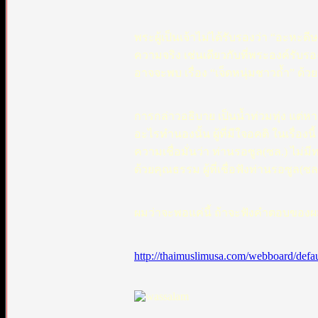
พระผู้เป็นเจ้าไม่ได้รับรองว่า “อะหะด
ความจริง เช่นเดียวกับที่พระองค์รับ
อาจจะพบ เรื่อง “เจ็ดหนุ่มชาวถ้ำ” ด้ว
การกล่าวอธิบาย เป็นน้ำท่วมทุ่ง แต่หา
อะไรทำนองนั้น ผู้ที่มีใจอคติ ในเรื่องนี
ความเชื่อมั่นว่า ท่านรอซูล(ซล.) ไม่มีท
ด้วยคุณธรรม ผู้ที่เชื่อฟังท่านรอซูล(ซ
ผมว่าจะพอแค่นี้ ถ้าจะฟังคำตอบของผมอ
http://thaimuslimusa.com/webboard/defau