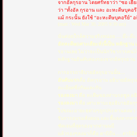
จากอัลกุรอาน โดยศรัทธาว่า “ซอ เฮี๊ย
ว่า “ทั้งอัล กุรอาน และ อะหะดีษบุคอรีย
แม้ กระนั้น ยังใช้ “อะหะดีษบุคอรีย์” 
(matt : Wed Mar 30, 2005 9:39 am)
นั่นค่อยใกล้ความจริงหน่อย .... อ๊ะ-อ๊ะ.
อัลหะดีษ(เศาะเฮียะห์)นี้เป็น หลักฐา
รอานเลย ไม่ว่าจะเป็นนักวิชาการคนไหน 
หลักฐานอันดับสองรองจากอัลกุรอาน
การอรรถาธิบายอัลกุรอานนั้น....
อันดับแรก
คือ อัลกุรอาน อธิบายอัลกุ
ละเอียดซึ่งกันและกัน
รองลงมา
คือ หะดีษของท่านรอซูล อธิ
รองลงมา
คือ เศาะหาบะฮฺอธิบายอัลกุ
ไปขณะอายะฮฺต่างๆถูกประทานลงมา ท่
รับการอบรมสั่งสอน และชี้แจงจากท่านร
ชัดเจนที่สุดรองจากท่านนบี
แล้วรองๆลงมาก็คือ ตาบิอีน .... ตาบิอิต