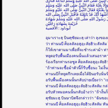
النَّبِيَّ صَلَّى الله عَلَيْهِ وَسَلَّمَ ابْتَاعَهُ فَنَادَى
َا بِعْتُهُ فَقَامَ النَّبِيُّ صَلَّى الله عَلَيْهِ وَسَلَّمَ
َا بِعْتُكَهُ فَقَالَ النَّبِيُّ صَلَّى الله عَلَيْهِ وَسَلَّمَ
شْهَدُ أَنَّكَ قَدْ بَايَعْتَهُ فَأَقْبَلَ النَّبِيُّ صَلَّى الله
َلَ رَسُولُ اللهِ صَلَّى الله عَلَيْهِ وَسَلَّمَ شَهَادَةَ
خُزَيْمَةَ بِشَهَادَةِ رَجُلَيْنِ
أبوداود : الأقضية
อุมาเราะฮฺ บินคุซัยมะฮฺ เล่าว่า ลุงขอ
ว่า ท่านนบี ศ็อลลัลอฮุอฺะลัยฮิวะสัลลัม
ก็ให้เขาตามมาเพื่อที่จะชำระค่าม้า ท่าน
หยุดอรับพื้นเมืองคนนั้นแล้วเสนอราคาสูง
ร้องเรียกท่านรอซูล ศ็อลลัลอฮุอฺะลัยฮิ
"ถ้าท่านจะซื้อม้าตัวนี้ก็รีบซื้อนะ ไม่
ท่านนบีก็หยุดกึกเลยเมื่อได้ยินอรับนั่น
อรับพื้นเมืองคนนั้นกลับบ่ายเบี่ยงว่า 
ท่านนบี ศ็อลลัลอฮุอฺะลัยฮิวะสัลลัม กล
อรับหัวหมอคนนั้นกลับอ้างว่า "ถ้างั้น
คุซัยมะฮฺ บินษาบิตจึงกล่าวว่า "ฉันขอ
ท่านนบี ศ็อลลัลอฮุอฺะลัยฮิวะสัลลัม 