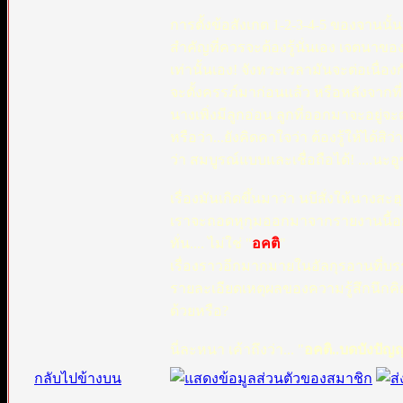
การตั้งข้อสังเกต 1-2-3-4-5 ของจานนั้นที
สำคัญที่ควรจะต้องรู้นั่นเอง เจตนาของผู้เล
เท่านั้นเอง! จังหวะเวลามันจะต่อเนื่อ
จะตั้งครรภ์มาก่อนแล้ว หรือหลังจากที่
นางเพิ่งมีลูกอ่อน ลูกที่ออกมาจะอยู่จ
หรือว่า...ยังคิดคาใจว่า ต้องรู้ให้ได้ส
ว่า สมบูรณ์แบบและเชื่อถือได้! ....นะอู
เรื่องมันเกิดขึ้นมาว่า นบีสั่งให้นาง
เราจะถอดหุกุมออกมาจากรายงานนี้อย่าง
ทั่น.... ไม่ใช่ "
อคติ
"
เรื่องราวอีกมากมายในอัลกุรอานที่บรร
รายละเอียดเหตุผลของความรู้สึกนึกคิด 
ด้วยหรือ?
นี่ละหนา เค้าถึงว่า... "
อคติ..บดบังปัญ
กลับไปข้างบน