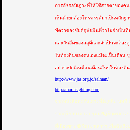
การอัรรอบิเฏาะที่ให้ใช้สายตาของคนเ
เห็นด้วยกล้องโทรทรรศ์มาเป็นหลักฐา
ฟัตวาของชัยค์อุษัยมินที่ว่าไม่จำเป็น
และวันอีดของสอุดีและจำเป็นจะต้องด
ในท้องถิ่นของตนเองแม้จะเป็นเดือน ซุ
อย่าางปกติเหมือนเดือนอื่นๆในท้องถิ
http://www.jas.org.jo/salman/
http://moonsighting.com
จากหนังสือหะดีษเศาะหี้ย์มุสลิม บทที่
จากกุร็อยบ.เล่าว่า อุมมุฟัฎล์บุตรสา
ที่เมืองชามซีเรีย เขาเล่าว่า เมื่อฉั