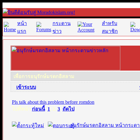
หน้า
กระดาน
สำหรับ
แรก
ข่าว
สมาชิก
เพื่อการอนุรักษ์มรดกอิสลาม
·
เข้าระบบ
Pls talk about this problem before romdon
ไปที่หน้า
ก่อนนี้
1
,
2
,
3
ถัดไป
อนุรักษ์มรดกอิสลาม หน้ากระดา