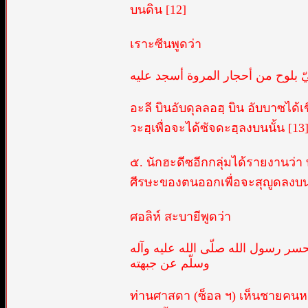
บนดิน [12]
เราะซีนพูดว่า
ّ بلوح من أحجار المروة أسجد عليه
อะลี บินอับดุลลอฮฺ บิน อับบาซได้เ
วะฮฺเพื่อจะได้ซัจดะฮฺลงบนนั้น [13
๕. นักฮะดีซอีกกลุ่มได้รายงานว่า 
ศีรษะของตนออกเพื่อจะสุญูดลงบน
ศอลิห์ สะบายีพูดว่า
سر رسول الله صلّى الله عليه وآله
وسلّم عن جبهته
ท่านศาสดา (ซ็อล ฯ) เห็นชายคนหนึ