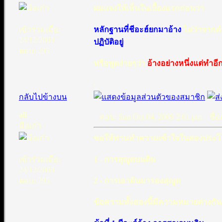
ผมแจงให้เห็นในเบื้องแรกก่อนว่า
เข้าร่วมเมื่อ:
หลักฐานที่ชีอะฮ์ยกมาอ้าง
ไม่ว่าจาก
24/12/2003
ปฏิบัติอยู่
ตอบ: 295
หรือพูดง่ายๆว่า
อ้างอย่างหนึ่งแต่ทำอีก
.
กลับไปข้างบน
ali
ตอบ: Sun Oct 04, 2009 2:01 pm
ชื่อก
มือเก๋า
ขอให้ท่านทำความเข้าใจในสองประโย
เข้าร่วมเมื่อ:
1 - การสุญูดบนดิน
24/12/2003
ตอบ: 295
2 - การเอาดินมารองสุญูด
ข้อความทั้งสองนี้มีความหมายต่างกัน