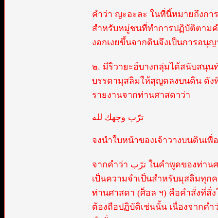
คำว่า ญะอะละ ในที่นี้หมายถึงการก
สำหรับหมู่ชนที่ทำการปฏิบัติตามค
งอกเงยขึ้นจากดินจึงเป็นการอนุ
๒. มีริวายะฮ์บางกลุ่มได้สนับสนุ
บรรดามุสลิมให้สุญูดลงบนดิน ดัง
รายงานจากท่านศาสดาว่า
ترّب وجهك لله
จงนำใบหน้าของเจ้าวางบนดินเพื่ออ
จากคำว่า ترّب ในคำพูดของท่านศาสดา (ศ็อล ฯ) ทำให้เกิดความกระจ่างขึ้นสองประเด็นดังนี้ หนึ่ง
เป็นความจำเป็นสำหรับมุสลิมทุก
ท่านศาสดา (ศ็อล ฯ) คือคำสั่งที่ส
ต้องถือปฏิบัติเช่นนั้น เนื่องจาก