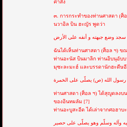
คำสั่ง
๓. การกระทำของท่านศาสดา (ศ็อล 
นวาอิล บิน ฮะญัร พูดว่า
ذا سجد وضع جبهته و أنفه على الأرض
ฉันได้เห็นท่านศาสดา (ศ็อล ฯ) ข
ท่านอะนัส บินมาลิก ท่านอิบนุอั
มุซะละมะฮ์ และบรรดานักฮะดีษอ
رسول الله (ص) يصلّى على الخمرة
ท่านศาสดา (ศ็อล ฯ) ได้สุญูดลงบ
ของอินทผลัม [7]
ท่านอะบูสะอีด ได้เล่าจากศอฮาบะ
ه وآله وسلّم وهو يصلّى على حصير