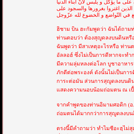
ى ما يؤكل و يلبس لأنّ ابناء الدنيا
 الذين اغتروا بغرورها والسجود على
غ في التّواضع و الخضوع لله عزّوجل
ฮิชาม บิน ฮะกัมพูดว่า ฉันได้ถามท่า
ท่านตอบว่า ต้องสุญูดลงบนดินหรือสิ
ฉันพูดว่า มีสาเหตุอะไรหรือ ท่า
อัลลอฮ์ ซึ่งไม่เป็นการดีหากจะทำก
มีความลุ่มหลงต่อโลก บูชาอาหารแ
ภักดีต่อพระองค์ ดังนั้นไม่เป็นก
การะต่อมัน ส่วนการสุญูดลงบนดินเ
แสดงความนอบน้อมถ่อมตน ณ เบื้อ
จากคำพูดของท่านอิมามศอดิก (อ.) 
ถ่อมตนได้มากกว่าการสุญูดลงบนสิ่
ตรงนี้มีคำถามว่า ทำไมชีอะฮฺไม่สุ