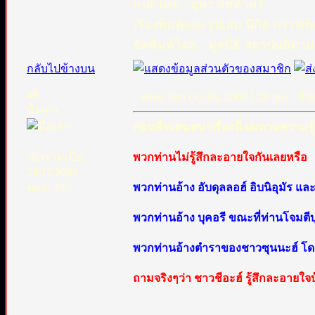
แปลโดย : อุษา จิตดำหริ
เรียงพิมพ์และรูปเล่ม นีกีย์ กราฟฟ
จัดพิมพ์โดย : มูลนิธิ สถาบันอิมามอ
กลับไปข้างบน
ali
ตอบ: Sun Oct 04, 2009 1:28 pm
ชื่อก
มือเก๋า
ก่อนที่จะสนทนาเรื่องนี้ ผมถามความรู
เข้าร่วมเมื่อ:
พวกท่านไม่รู้สึกละอายใจกันเลยหรือ
24/12/2003
ตอบ: 295
พวกท่านอ้าง อับดุลลอฮ์ อิบนิอุมัร
พวกท่านอ้าง บุคอรี ขณะที่ท่านโจมตีบ
พวกท่านอ้างตำราของชาวซุนนะฮ์ โด
ถามจริงๆว่า ชาวชีอะฮ์ รู้สึกละอายใจ
.