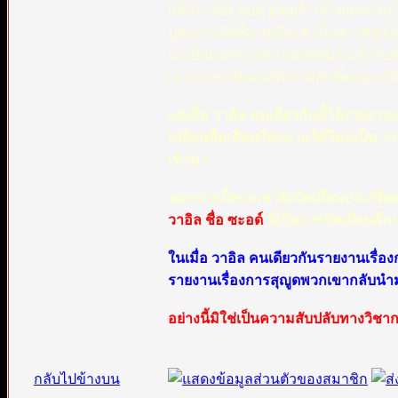
แล้ว“วาอิล อิบนุ ฮุจญร์” เจ้าของรายง
ปู่ของวาอิลชื่อ รอบีอะฮ์ เป็นชาวฮัฎร
มาเป็นแขกของท่านนบี(ศ)แล้วเข้ารับอิ
เพราะเขาเป็นคนที่สวามิภักดิ์ต่อมุอาว
แต่เมื่อ วาอิล คนเดียวกันนี้ได้รายงาน
เปลี่ยนชื่อเสียงเรียงนามให้ใหม่เป็น วา
เข้ามา
นอกจากนี้พวกเขายังบิดเบือนประวัติ
วาอิล ชื่อ ซะอด์
นี่เป็นการบิดเบือนอี
ในเมื่อ วาอิล คนเดียวกันรายงานเรื่
รายงานเรื่องการสุญูดพวกเขากลับนำ
อย่างนี้มิใช่เป็นความสับปลับทางวิชา
.
กลับไปข้างบน