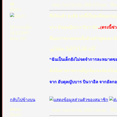
ali
ตอบ: Sun Oct 04, 2009 4:55 pm
ชื่อก
มือเก๋า
ที่จริงแล้ว ฮะดีส บทนี้เป็นฮะดีสมุงก่
เข้าร่วมเมื่อ:
จาก อับดุลญับบาร บินวาอิล
..(ตรงนี้ช
24/12/2003
ตอบ: 295
ที่บอกว่าขาดตอนนั้นด้วยคำพูดของ อับ
كُنْتُ غُلاُماً لاَ أعْقِلُ صَلاةَ أبِي
“ฉันเป็นเด็กยังไม่จดจำการละหมาดข
ดังนั้นสายรายงานที่ถูกต้องจะต้องเป็นดั
จาก อับดุลญับบาร บินวาอิล จากอัลกอม
.
กลับไปข้างบน
israya
ตอบ: Sun Oct 04, 2009 5:36 pm
ชื่อก
มือเก๋า