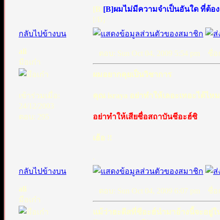
[B]
[B]ผมไม่มีความจำเป็นอันใด ที่ต้อ
[/B]
กลับไปข้างบน
ali
ตอบ: Sun Oct 04, 2009 5:54 pm
ชื่อก
มือเก๋า
ผมอยากคุยเป็นวิชาการ
เข้าร่วมเมื่อ:
คุณ israya อย่าทำให้เลอะเทอะได้ไหม
24/12/2003
ตอบ: 295
อย่าทำให้เสียชื่อสถาบันชีอะฮ์ซิ
เฮ้อ !!
.
กลับไปข้างบน
ali
ตอบ: Sun Oct 04, 2009 6:07 pm
ชื่อก
มือเก๋า
แม้ว่าฮะดีสที่ชีอะฮ์นำมาอ้างนี้จะ