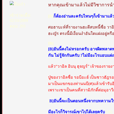
หากคุณเข้ามาแล้วไม่มีวิชาการนำเ
เข้าร่วมเมื่อ:
[B]
ก็ต้องอ่านละครับไหนๆก็เข้ามาแล้
02/10/2009
ตอบ: 293
ศอฮาบะห์ที่รายงานฮะดีสบทนี้ชื่อ วาอิล
ฮะญัร ตรงนี้มีเงื่อนงำอันใดแฝงอยู่หรื
[B]
[B]อันนี้คงไม่หรอกครับ อาจผิดพลาดพลั้
กัน ไม่รู้จักกันครับ ?ไม่มีอะไรแอบแ
แล้ว“วาอิล อิบนุ ฮุจญร์” เจ้าของรายง
ปู่ของวาอิลชื่อ รอบีอะฮ์ เป็นชาวฮัฎร
มาเป็นแขกของท่านนบี(ศ)แล้วเข้ารับอิ
เพราะเขาเป็นคนที่สวามิภักดิ์ต่อมุอาว
[
B]อันนี้จะเป็นตอนหนึ่งจากบทความ
มีอะไรก็วิจารณ์เขาไปได้เลยครับ
[/B]