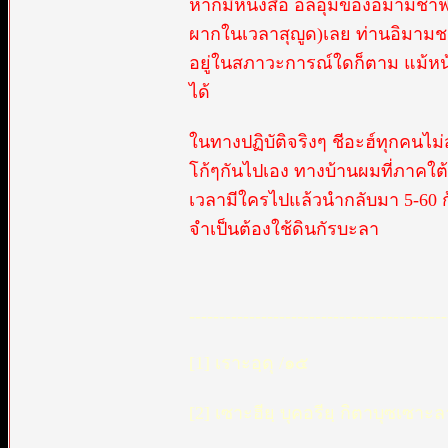
หากมีหนังสือ อัลอุมของอิมามชาฟิอี
ผากในเวลาสุญูด)เลย ท่านอิมามชา
อยู่ในสภาวะการณ์ใดก็ตาม แม้หน
ได้
ในทางปฏิบัติจริงๆ ชีอะฮ์ทุกคนไ
โก้ๆกันไปเอง ทางบ้านผมที่ภาคใต้
เวลามีใครไปแล้วนำกลับมา 5-60 ก้
จำเป็นต้องใช้ดินกัรบะลา
-------------------------------------------
[1] เราะอฺดุ /๑๕
[2] เซาะฮียฺ บุคอรียฺ กิตาบุซเซาะล