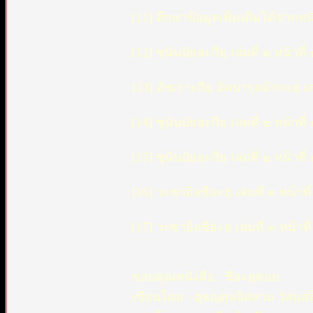
[11] ศึกษาข้อมูลเพิ่มเติมได้จากห
[12] ซุนันบัยฮะกียฺ เล่มที่ ๒ หน้า
[13] อัซเราะกียฺ อัคบารุลมักกะฮฺ เล
[14] ซุนันบัยฮะกียฺ เล่มที่ ๒ หน้าที
[15] ซุนันบัยฮะกียฺ เล่มที่ ๒ หน้าที
[16] วะซาอิลชีอะฮฺ เล่มที่ ๓ หน้า
[17] วะซาอิลชีอะฮฺ เล่มที่ ๓ หน้า
ขอบคุณหนังสือ : ชีอะฮฺตอบ
เขียนโดย : ฮุจญฺตุลอิสลาม วัลมุสล