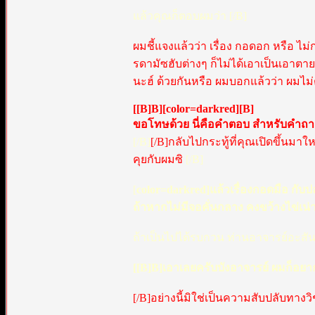
แล้วคุณก็ตอบผมว่า [/B]
ผมชี้แจงแล้วว่า เรื่อง กอดอก หรือ ไ
รดามัซฮับต่างๆ ก็ไม่ได้เอาเป็นเอาตายกั
นะฮ์ ด้วยกันหรือ ผมบอกแล้วว่า ผมไม
[[B]B][color=darkred][B]
ขอโทษด้วย นี่คือคำตอบ สำหรับคำถ
[/B]
[/B]กลับไปกระทู้ที่คุณเปิดขึ้นมาให
คุยกับผมซิ
[/B]
[
color=darkred]แล้วเรื่องกอดมือ กับป
ถ้าหากไม่มีจอคั่นกลาง คงขว้างไข่เน่าใส
ถ้าเป็นไปได้รบกวน ท่านอาจารย์อะสัน ป
[[B]B]เอาเลยครับบังอาจารย์ ผมก็อยาก
[/B]อย่างนี้มิใช่เป็นความสับปลับทาง