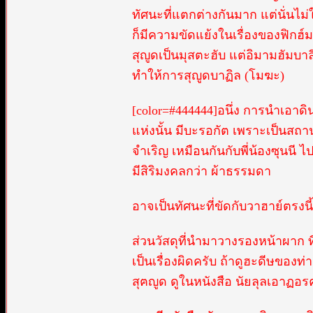
ทัศนะที่แตกต่างกันมาก แต่นั่นไม
ก็มีความขัดแย้งในเรื่องของฟิกฮ์
สุญูดเป็นมุสตะฮับ แต่อิมามฮัมบาลี
ทำให้การสุญูดบาฏิล (โมฆะ)
[color=#444444]อนึ่ง การนำเอาด
แห่งนั้น มีบะรอกัต เพราะเป็นสถ
จำเริญ เหมือนกันกับพี่น้องซุนนี
มีสิริมงคลกว่า ผ้าธรรมดา
อาจเป็นทัศนะที่ขัดกับวาฮาย์ตรงนี้อ
ส่วนวัสดุที่นำมาวางรองหน้าผาก ที่
เป็นเรื่องผิดครับ ถ้าดูฮะดีษของ
สุฅญูด ดูในหนังสือ นัยลุลเอาฏอร