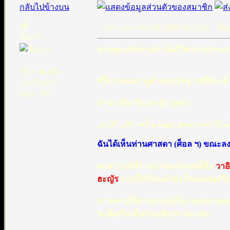
กลับไปข้างบน
ali
ตอบ: Sun Oct 04, 2009 4:13 pm
ชื่อก
มือเก๋า
หากคุณเข้ามาแล้วไม่มีวิชาการนำเสนอห
เข้าร่วมเมื่อ:
ทีนี้เราลองมาดูตัวบทหลักฐานที่ชีอ
24/12/2003
ตอบ: 295
ท่านวาอิล บิน ฮะญัร พูดว่า
لّم إذا سجد وضع جبهته و أنفه على الأرض
ฉันได้เห็นท่านศาสดา (ศ็อล ฯ) ขณะล
ศอฮาบะห์ที่รายงานฮะดีสบทนี้ชื่อ
วาอ
ฮะญัร
ตรงนี้มีเงื่อนงำอันใดแฝงอยู่หรื
หากท่านได้อ่านกระทู้เรื่อง ละหมาดก
ฮะดีสเรื่องนี้อย่างเสียๆหายๆ เช่น