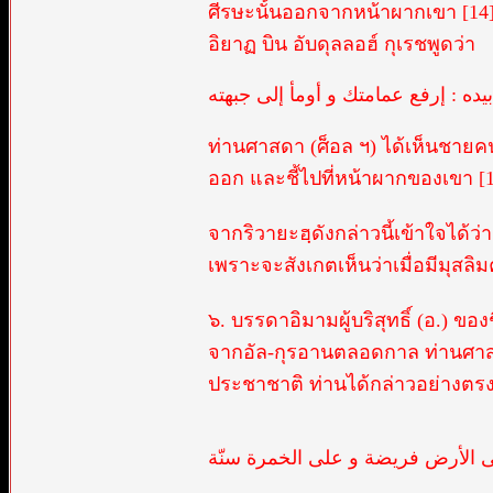
ศีรษะนั้นออกจากหน้าผากเขา [14
อิยาฏ บิน อับดุลลอฮ์ กุเรชพูดว่า
ه : إرفع عمامتك و أومأ إلى جبهته
ท่านศาสดา (ศ็อล ฯ) ได้เห็นชายค
ออก และชี้ไปที่หน้าผากของเขา [
จากริวายะฮฺดังกล่าวนี้เข้าใจได้
เพราะจะสังเกตเห็นว่าเมื่อมีมุสล
๖. บรรดาอิมามผู้บริสุทธิ์ (อ.) ข
จากอัล-กุรอานตลอดกาล ท่านศาสด
ประชาชาติ ท่านได้กล่าวอย่างตร
 الأرض فريضة و على الخمرة سنّة