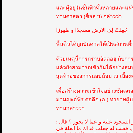
และผู้อยู่ในชั้นฟ้าทั้งหลายและแผ
ท่านศาสดา (ซ็อล ฯ) กล่าวว่า
جُعِلَتْ لِىَ الارض مسجدًا و طهورًا
พื้นดินได้ถูกบันดาลให้เป็นสถาน
ด้วยเหตุนี้การกราบอัลลอฮฺ กับก
แล้วยังสามารถเข้ากันได้อย่างสมบ
สุดท้ายของการนอบน้อม ณ เบื้อง
เพื่อสร้างความเข้าใจอย่างชัด
มามญะอ์ฟัร ศอดิก (อ.) ทายาทผู้บร
ท่านกล่าวว่า
ز السجود عليه و عما لا يجوز ؟ قال
بس. فقلت له جعلت فداك ما العلة في