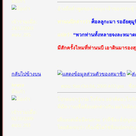
มือเก๋า
อ้างถึงคำพูดของ Israya เจ้าของกระทู้
เข้าร่วมเมื่อ:
ท่านนบีกล่าวว่า
ศ็อลลูกะมา รออัยตุมูนี
24/12/2003
ตอบ: 295
แปลว่า
“พวกท่านทั้งหลายจงละหมาดเห
มีสักครั้งไหมที่ท่านนบี เอาดินมารองสุญ
.
กลับไปข้างบน
israya
ตอบ: Sun Oct 04, 2009 4:03 pm
ชื่อก
มือเก๋า
โปรดอย่าวู่วาม ใจร้อน อย่าคิดอะไร
ที่มีความเชื่อถือแตกต่างกัน ผมไม่ต
เข้าร่วมเมื่อ:
02/10/2009
เพียงแต่เมื่อมีคนถาม ว่าที่ชีอะฮ์สุ
ตอบ: 293
โดยสังเขปว่า เรื่องนี้ไม่ใช่สิ่งแปล