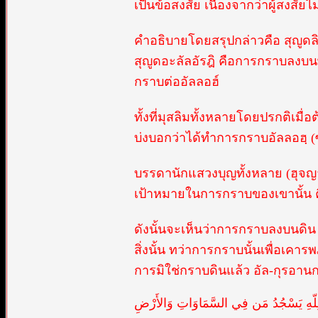
เป็นข้อสงสัย เนื่องจากว่าผู้สง
คำอธิบายโดยสรุปกล่าวคือ สุญู
สุญูดอะลัลอัรฎิ คือการกราบลงบนพื
กราบต่ออัลลอฮ์
ทั้งที่มุสลิมทั้งหลายโดยปรกติเมื่อ
บ่งบอกว่าได้ทำการกราบอัลลอฮฺ (
บรรดานักแสวงบุญทั้งหลาย (ฮุจญ
เป้าหมายในการกราบของเขานั้น คื
ดังนั้นจะเห็นว่าการกราบลงบนดิน
สิ่งนั้น ทว่าการกราบนั้นเพื่อเค
การมิใช่กราบดินแล้ว อัล-กุรอานก
ِلّهِ يَسْجُدُ مَن فِي السَّمَاوَاتِ وَالأَرْضِ