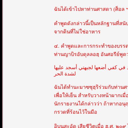
ฉันได้เข้าไปหาท่านศาสดา (ศ็อล ฯ
คำพูดดังกล่าวนี้เป็นหลักฐานที่สนั
จากดินที่ไม่ใช่อาหาร
๔. คำพูดและการกระทำของบรรดาศ
ท่านญาบิรอับดุลลอฮฺ อันศอรีย์พูดว
 في كفي أضعها لجبهتي أسجد عليها
لشدة الحر
ฉันได้ทำนะมาซซุฮฺริร่วมกับท่านศ
เพื่อให้เย็น สำหรับวางหน้าผากเมื
นักรายงานได้กล่าวว่า ถ้าหากอนุ
กรวดที่ร้อนไว้ในมือ
อิบนุสะอัด เสียชีวิตเมื่อ ฮ.ศ. ๒