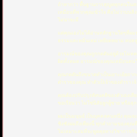
ถ้าหากว่า พื้นฐานการสุญูดทุกคนใน
เหมือนที่พวกคุณเข้าใจ คือไม่ว่าบนสิ่ง
ไม่น่าจะมี
แต่คุณเองไม่ได้อ่านหลักฐานใดๆที่ผ
ธรรมและหมิ่นเหม่ เหยียดหยาม ลบหลู
อารมณ์ของคุณถูกกดดันอยู่ด้วยโมหคติ
ผิดทั้งหมด อารมณ์ของคุณเหมือนคนวิ
คุณกดดันถึงขนาดทำเป็นเยาะเย้ยถาก
ตำราของคุณ ทำตัวเป็เจ้าของตำรา เจ
คุณต้องปรับปรุงทัศนคติของตัวเองเสีย
ขอเรียนว่า ไม่ใช่นิสัยลูกผู้ชาย หรือสุ
ผมเป็นมนุษย์ เป็นบุคคลคนหนึ่ง คุ
ชิงชังผมถึงเพียงนี้ ทุกคำถามของคุณท
ไม่เหมาะสมที่จะพูดคุยทางวิชาการกั