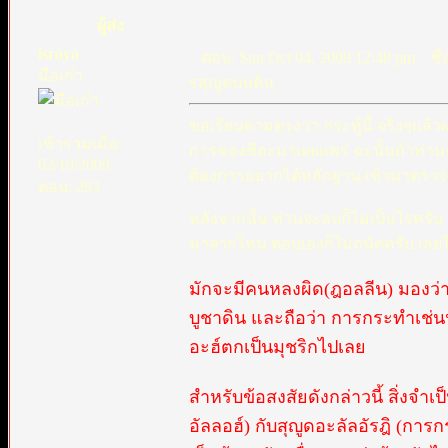
ผู้ส่ง
israya
ตอบ: Sun Oct 04, 2009 12:48 pm
ชื่
มือเก๋า
รสุญูดบนดิน
ขอเรียนตามตรงว่า กระทู้นี้ จริงๆแล
เข้าร่วมเมื่อ:
การของชีอะมาเผยแพร่ ฉะนั้นถ้าท่าน
02/10/2009
ต้องการอยากได้หลักฐาน เข้ามาตรวจส
ตอบ: 293
หลังจากนั้น ท่านจะลบก็ไม่เป็นไรครับ
มาจากไหน ตอบเองก็ไม่ถนัดครับ เล
มักจะมีคนหลงผิด(ฎอลลีน) มองว่
บูชาดิน และถือว่า การกระทำเช่นน
อะฮ์ตกเป็นมุชริกไปเลย
สำหรับข้อสงสัยดังกล่าวนี้ สิ่งจำเ
อัลลอฮ์) กับสุญูดอะลัลอัรฎิ (การ