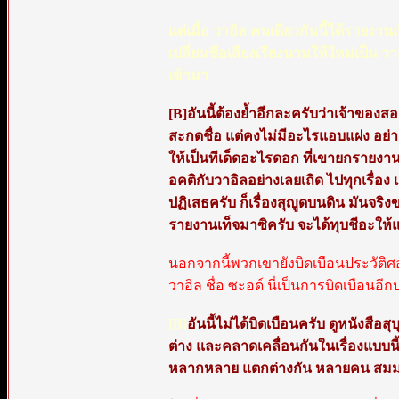
แต่เมื่อ วาอิล คนเดียวกันนี้ได้รายงาน
เปลี่ยนชื่อเสียงเรียงนามให้ใหม่เป็น วา
เข้ามา
[B]อันนี้ต้องย้ำอีกละครับว่าเจ้าของ
สะกดชื่อ แต่คงไม่มีอะไรแอบแฝง อย่า
ให้เป็นทีเด็ดอะไรดอก ที่เขายกรายงานข
อคติกับวาอิลอย่างเลยเถิด ไปทุกเรื่อง 
ปฏิเสธครับ ก็เรื่องสุญูดบนดิน มันจร
รายงานเท็จมาซิครับ จะได้ทุบชีอะให
นอกจากนี้พวกเขายังบิดเบือนประวัติศอฮา
วาอิล ชื่อ ซะอด์ นี่เป็นการบิดเบือนอี
[B]
อันนี้ไม่ได้บิดเบือนครับ ดูหนังส
ต่าง และคลาดเคลื่อนกันในเรื่องแบบนี
หลากหลาย แตกต่างกัน หลายคน สมมติ