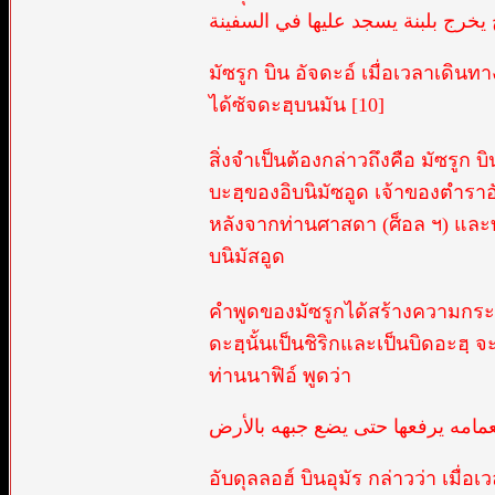
خرج بلبنة يسجد عليها في السفينة
มัซรูก บิน อัจดะอ์ เมื่อเวลาเดินท
ได้ซัจดะฮฺบนมัน [10]
สิ่งจำเป็นต้องกล่าวถึงคือ มัซรูก
บะฮฺของอิบนิมัซอูด เจ้าของตำรา
หลังจากท่านศาสดา (ศ็อล ฯ) และท่า
บนิมัสอูด
คำพูดของมัซรูกได้สร้างความกระจ่า
ดะฮฺนั้นเป็นชิริกและเป็นบิดอะฮฺ 
ท่านนาฟิอ์ พูดว่า
لعمامه يرفعها حتى يضع جبهه بالأرض
อับดุลลอฮ์ บินอุมัร กล่าวว่า เม