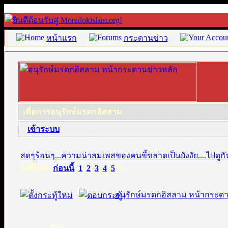
หน้าแรก
กระดานข่าว
เพื่อการอนุรักษ์มรดกอิสลาม
·
เข้าระบบ
สดๆร้อนๆ...ความน่าสมเพสของคนขี้ขลาดเป็นยังงัย....ไปดูกั
ไปที่หน้า
ก่อนนี้
1
,
2
,
3
,
4
,
5
,
6
อนุรักษ์มรดกอิสลาม หน้ากระด