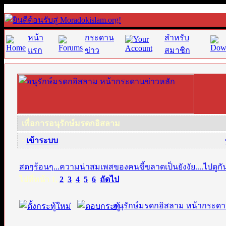
หน้า
กระดาน
สำหรับ
แรก
ข่าว
สมาชิก
เพื่อการอนุรักษ์มรดกอิสลาม
·
เข้าระบบ
สดๆร้อนๆ...ความน่าสมเพสของคนขี้ขลาดเป็นยังงัย....ไปดูกั
ไปที่หน้า
1
,
2
,
3
,
4
,
5
,
6
ถัดไป
อนุรักษ์มรดกอิสลาม หน้ากระดา