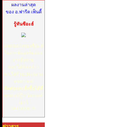
ผลงานล่าสุด
ของ อ.ฟารีด เฟ็นดี้
รู้ทันชีอะฮ์
เผยกลลวงของชีอะห์
ในการดึงมุสลิมออก
จากอิสลาม
ตอบโต้ข้อกล่าว
หา,ใส่ร้าย,ประณาม
ศอฮาบะห์
ติดต่อและสั่งซื้อได้ที่
คุณยะอ์กู๊บ น้อยนงค์
เยาว์
084 0004619
ข่าวสาร