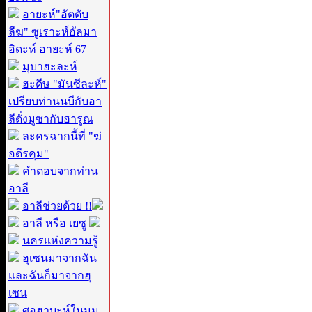
อายะห์"อัตตับ
ลีฆ" ซูเราะห์อัลมา
อิดะห์ อายะห์ 67
มุบาฮะละห์
ฮะดีษ "มันซีละห์"
เปรียบท่านนบีกับอา
ลีดั่งมูซากับฮารูณ
ละครฉากนี้ที่ "ฆ่
อดีรคุม"
คำตอบจากท่าน
อาลี
อาลีช่วยด้วย !!
อาลี หรือ เยซู
นครแห่งความรู้
ฮุเซนมาจากฉัน
และฉันก็มาจากฮุ
เซน
ศอฮาบะห์ในมุม