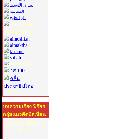
الشرق الأوسط
السياسة
دار الخليج
ตำราศาสนา
ภาษาอาหรับ :
almeshkat
almaktba
kribani
sahab
internet radio
จส.100
คลื่น
ประชาธิปไตย
บทความเรื่อง ฟิร๊อก
กลุ่มแนวคิดบิดเบือน
ตอนชีอะห์อิหม่าม
สิบสอง