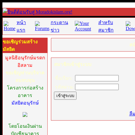
หน้า
กระดาน
สำหรับ
แรก
ข่าว
สมาชิก
ขอเชิญร่วมสร้าง
สม
มัสยิด
มูลนิธิอนุรักษ์มรดก
สมาชิกเข้าสู่ระบบ
อิสลาม
ขอเชิญท่านบริจาค
ชื่อเรียก:
สมทบทุน
รหัสผ่าน:
โครงการก่อสร้าง
อาคาร
มัสยิดอนุรักษ์
[
ลื
โดยโอนเงินผ่าน
บัญชีธนาคาร