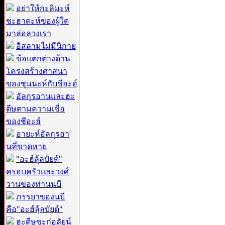
อย่าให้กะลิมะห์
ชะฮาดะห์ของผู้ใด
มาล่อลวงเรา
อิสลามไม่มีนิกาย
ข้อแตกต่างด้าน
โครงสร้างศาสนา
ของซุนนะห์กับชีอะฮ์
อัลกุรอานและฮะ
ดีษตามความเชื่อ
ของชีอะฮ์
อายะห์อัลกุรอา
นที่ขาดหาย
"อะฮ์ลุ้ลบัยต์"
ครอบครัวและวงศ์
วานของท่านนบี
ภรรยาของนบี
คือ"อะฮ์ลุ้ลบัยต์"
ฮะดีษซะก่อลัยน์