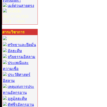
Favourites !
เมล์ด่วนสายตรง
03:43:02
วัน :
07-08-2026
GMT :
+0800
สาระวิชาการ
วิชาการ :
ศรัทธาและยึดมั่น
อัลฮะดีษ
จริยธรรมอิสลาม
ประเพณีและ
ความเชื่อ
ประวัติศาสตร์
อิสลาม
เหตุแห่งการประ
ทานอัลกุรอาน
อุลูมุ้ลฮะดีษ
ตัฟซีรอัลกุรอาน