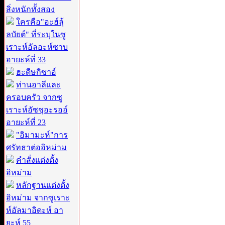
สิ่งหนักทั้งสอง
ใครคือ"อะฮ์ลุ้
ลบัยต์" ที่ระบุในซู
เราะห์อัลอะห์ซาบ
อายะห์ที่ 33
ฮะดีษกิซาอ์
ท่านอาลีและ
ครอบครัว จากซู
เราะห์อัซชุอะรออ์
อายะห์ที่ 23
"อิมามะห์"การ
ศรัทธาต่ออิหม่าม
คำสั่งแต่งตั้ง
อิหม่าม
หลักฐานแต่งตั้ง
อิหม่าม จากซูเราะ
ห์อัลมาอิดะห์ อา
ยะห์ 55