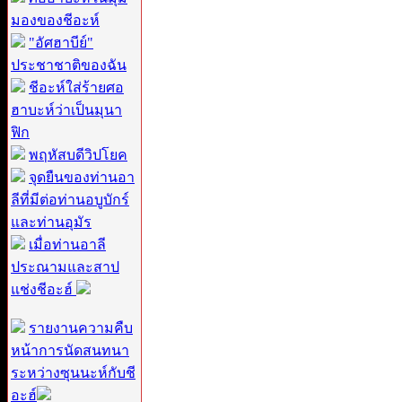
มองของชีอะห์
"อัศฮาบีย์"
ประชาชาติของฉัน
ชีอะห์ใส่ร้ายศอ
ฮาบะห์ว่าเป็นมุนา
ฟิก
พฤหัสบดีวิปโยค
จุดยืนของท่านอา
ลีที่มีต่อท่านอบูบักร์
และท่านอุมัร
เมื่อท่านอาลี
ประณามและสาป
แช่งชีอะฮ์
รายงานความคืบ
หน้าการนัดสนทนา
ระหว่างซุนนะห์กับชี
อะฮ์