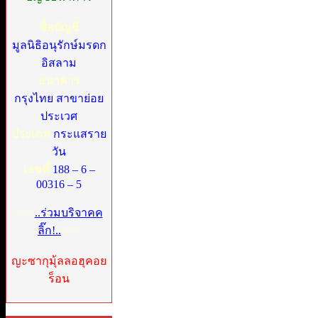
ชื่อบัญชี
มูลนิธิอนุรักษ์มรดก
อิสลาม
ธนาคาร
กรุงไทย สาขาย่อย
ประเวศ
ประเภท
กระแสราย
วัน
เลขที่
188 – 6 –
00316 – 5
>>>
..ร่วมบริจาคค
ลิ๊ก!..
<<<
ญะซากุมุ้ลลอฮุคอย
ร็อน