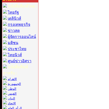
หนังสือพิมพ์ไทย :
ไทยรัฐ
เดลินิวส์
กรุงเทพธุรกิจ
ข่าวสด
ผู้จัดการออนไลน์
มติชน
ประชาไทย
ไทยนิวส์
ศูนย์ข่าวอิศรา
หนังสือพิมพ์
อาหรับ :
الاهرام
الجمهورية
الوطن
القبس
البيان
الاتحاد
الرأي العام