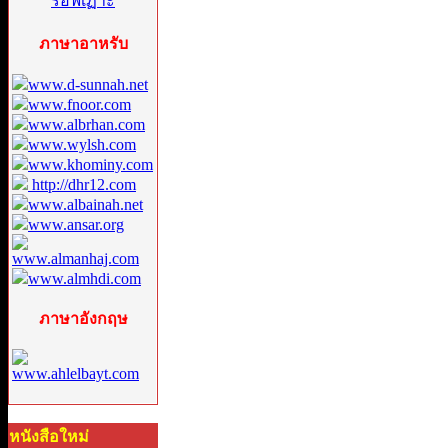
ภาษาอาหรับ
www.d-sunnah.net
www.fnoor.com
www.albrhan.com
www.wylsh.com
www.khominy.com
http://dhr12.com
www.albainah.net
www.ansar.org
www.almanhaj.com
www.almhdi.com
ภาษาอังกฤษ
www.ahlelbayt.com
หนังสือใหม่