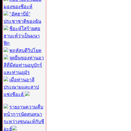
มองของชีอะห์
"อัศฮาบีย์"
ประชาชาติของฉัน
ชีอะห์ใส่ร้ายศอ
ฮาบะห์ว่าเป็นมุนา
ฟิก
พฤหัสบดีวิปโยค
จุดยืนของท่านอา
ลีที่มีต่อท่านอบูบักร์
และท่านอุมัร
เมื่อท่านอาลี
ประณามและสาป
แช่งชีอะฮ์
รายงานความคืบ
หน้าการนัดสนทนา
ระหว่างซุนนะห์กับชี
อะฮ์