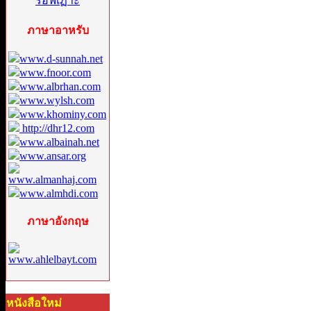
ภาษาอาหรับ
www.d-sunnah.net
www.fnoor.com
www.albrhan.com
www.wylsh.com
www.khominy.com
http://dhr12.com
www.albainah.net
www.ansar.org
www.almanhaj.com
www.almhdi.com
ภาษาอังกฤษ
www.ahlelbayt.com
หนังสือใหม่