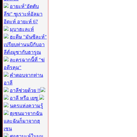
อายะห์"อัตตับ
ลีฆ" ซูเราะห์อัลมา
อิดะห์ อายะห์ 67
มุบาฮะละห์
ฮะดีษ "มันซีละห์"
เปรียบท่านนบีกับอา
ลีดั่งมูซากับฮารูณ
ละครฉากนี้ที่ "ฆ่
อดีรคุม"
คำตอบจากท่าน
อาลี
อาลีช่วยด้วย !!
อาลี หรือ เยซู
นครแห่งความรู้
ฮุเซนมาจากฉัน
และฉันก็มาจากฮุ
เซน
ศอฮาบะห์ในมุม