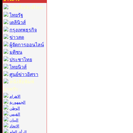
หนังสือพิมพ์ไทย :
ไทยรัฐ
เดลินิวส์
กรุงเทพธุรกิจ
ข่าวสด
ผู้จัดการออนไลน์
มติชน
ประชาไทย
ไทยนิวส์
ศูนย์ข่าวอิศรา
หนังสือพิมพ์
อาหรับ :
الاهرام
الجمهورية
الوطن
القبس
البيان
الاتحاد
الرأي العام