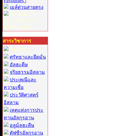
Favourites !
เมล์ด่วนสายตรง
23:16:50
วัน :
07-08-2026
GMT :
+0800
สาระวิชาการ
วิชาการ :
ศรัทธาและยึดมั่น
อัลฮะดีษ
จริยธรรมอิสลาม
ประเพณีและ
ความเชื่อ
ประวัติศาสตร์
อิสลาม
เหตุแห่งการประ
ทานอัลกุรอาน
อุลูมุ้ลฮะดีษ
ตัฟซีรอัลกุรอาน