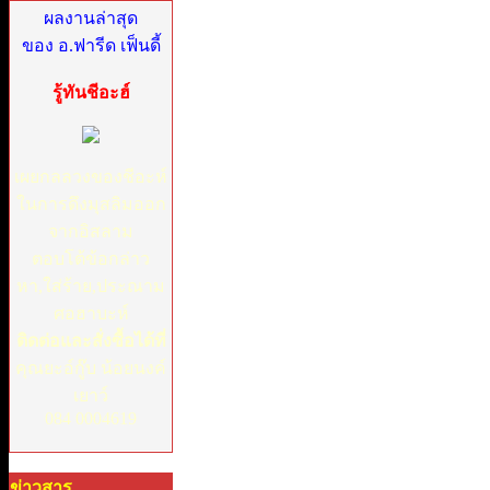
ผลงานล่าสุด
ของ อ.ฟารีด เฟ็นดี้
รู้ทันชีอะฮ์
เผยกลลวงของชีอะห์
ในการดึงมุสลิมออก
จากอิสลาม
ตอบโต้ข้อกล่าว
หา,ใส่ร้าย,ประณาม
ศอฮาบะห์
ติดต่อและสั่งซื้อได้ที่
คุณยะอ์กู๊บ น้อยนงค์
เยาว์
084 0004619
ข่าวสาร