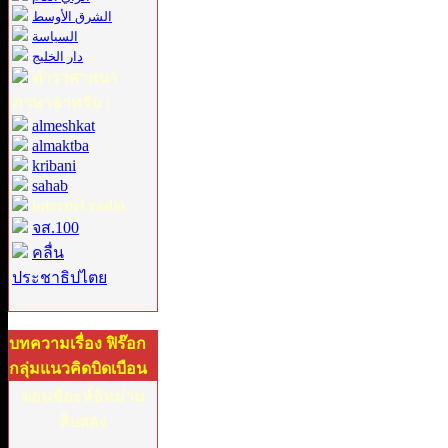
الشرق الأوسط
السياسة
دار الخليج
ตำราศาสนา
ภาษาอาหรับ :
almeshkat
almaktba
kribani
sahab
internet radio
จส.100
คลื่น
ประชาธิปไตย
บทความเรื่อง ฟิร๊อก
กลุ่มแนวคิดบิดเบือน
ตอนชีอะห์อิหม่าม
สิบสอง