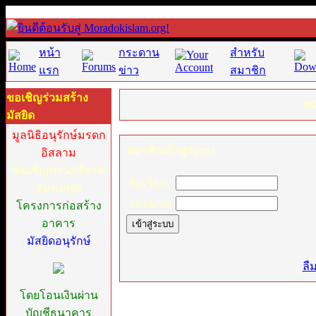
หน้า
กระดาน
สำหรับ
แรก
ข่าว
สมาชิก
ขอเชิญร่วมสร้าง
สม
มัสยิด
มูลนิธิอนุรักษ์มรดก
สมาชิกเข้าสู่ระบบ
อิสลาม
ขอเชิญท่านบริจาค
ชื่อเรียก:
สมทบทุน
รหัสผ่าน:
โครงการก่อสร้าง
อาคาร
มัสยิดอนุรักษ์
[
ลื
โดยโอนเงินผ่าน
บัญชีธนาคาร