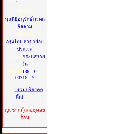
ชื่อบัญชี
มูลนิธิอนุรักษ์มรดก
อิสลาม
ธนาคาร
กรุงไทย สาขาย่อย
ประเวศ
ประเภท
กระแสราย
วัน
เลขที่
188 – 6 –
00316 – 5
>>>
..ร่วมบริจาคค
ลิ๊ก!..
<<<
ญะซากุมุ้ลลอฮุคอย
ร็อน