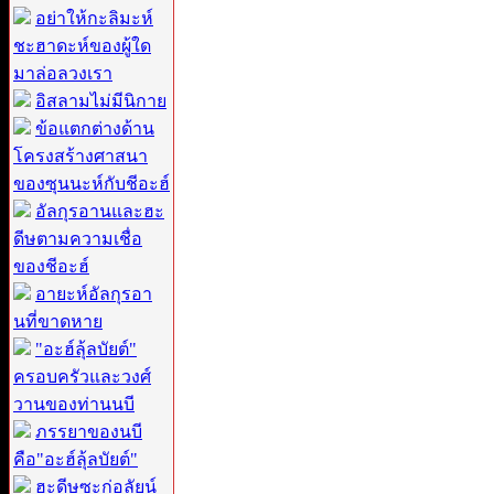
อย่าให้กะลิมะห์
ชะฮาดะห์ของผู้ใด
มาล่อลวงเรา
อิสลามไม่มีนิกาย
ข้อแตกต่างด้าน
โครงสร้างศาสนา
ของซุนนะห์กับชีอะฮ์
อัลกุรอานและฮะ
ดีษตามความเชื่อ
ของชีอะฮ์
อายะห์อัลกุรอา
นที่ขาดหาย
"อะฮ์ลุ้ลบัยต์"
ครอบครัวและวงศ์
วานของท่านนบี
ภรรยาของนบี
คือ"อะฮ์ลุ้ลบัยต์"
ฮะดีษซะก่อลัยน์