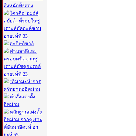
สิ่งหนักทั้งสอง
ใครคือ"อะฮ์ลุ้
ลบัยต์" ที่ระบุในซู
เราะห์อัลอะห์ซาบ
อายะห์ที่ 33
ฮะดีษกิซาอ์
ท่านอาลีและ
ครอบครัว จากซู
เราะห์อัซชุอะรออ์
อายะห์ที่ 23
"อิมามะห์"การ
ศรัทธาต่ออิหม่าม
คำสั่งแต่งตั้ง
อิหม่าม
หลักฐานแต่งตั้ง
อิหม่าม จากซูเราะ
ห์อัลมาอิดะห์ อา
ยะห์ 55