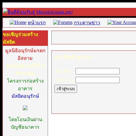
หน้าแรก
กระดานข่าว
ขอเชิญร่วมสร้าง
มัสยิด
มูลนิธิอนุรักษ์มรดก
สมาชิกเข้าสู่ระบบ
อิสลาม
ขอเชิญท่านบริจาค
ชื่อเรียก:
สมทบทุน
รหัสผ่าน:
โครงการก่อสร้าง
อาคาร
มัสยิดอนุรักษ์
โดยโอนเงินผ่าน
บัญชีธนาคาร