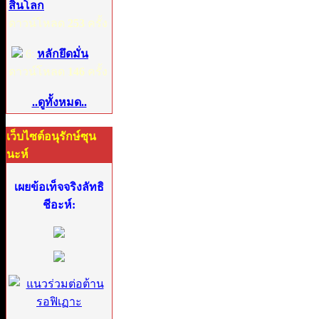
สิ้นโลก
ดาวน์โหลด
253
ครั้ง
6:
หลักยึดมั่น
ดาวน์โหลด
146
ครั้ง
..ดูทั้งหมด..
เว็บไซต์อนุรักษ์ซุน
นะห์
เผยข้อเท็จจริงลัทธิ
ชีอะห์: