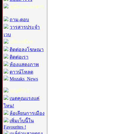
คู่มือและเอกสาร
:
ถาม-ตอบ
วารสารประจำ
เวบ
บริการอื่นๆ :
ติดต่อลงโฆษณา
ติดต่อเรา
ห้องแสดงภาพ
ดาวน์โหลด
Mozaks_News
เมนูทั่วไป :
เนตคุณแรงแค่
ไหน!
ล้อเลียนการเมือง
เพิ่มเว็บนี้ใน
Favourites !
เมล์ด่วนสายตรง