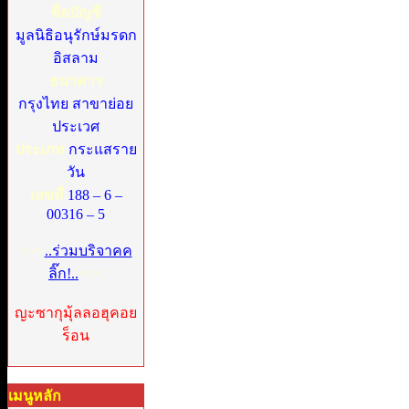
ชื่อบัญชี
มูลนิธิอนุรักษ์มรดก
อิสลาม
ธนาคาร
กรุงไทย สาขาย่อย
ประเวศ
ประเภท
กระแสราย
วัน
เลขที่
188 – 6 –
00316 – 5
>>>
..ร่วมบริจาคค
ลิ๊ก!..
<<<
ญะซากุมุ้ลลอฮุคอย
ร็อน
เมนูหลัก