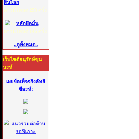
สิ้นโลก
ดาวน์โหลด
253
ครั้ง
6:
หลักยึดมั่น
ดาวน์โหลด
146
ครั้ง
..ดูทั้งหมด..
เว็บไซต์อนุรักษ์ซุน
นะห์
เผยข้อเท็จจริงลัทธิ
ชีอะห์: