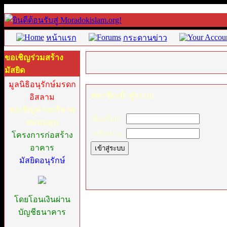
หน้าแรก
กระดานข่าว
ขอเชิญร่วมสร้าง
มัสยิด
มูลนิธิอนุรักษ์มรดก
สมาชิกเข้าสู่ระบบ
อิสลาม
ขอเชิญท่านบริจาค
ชื่อเรียก:
สมทบทุน
รหัสผ่าน:
โครงการก่อสร้าง
อาคาร
มัสยิดอนุรักษ์
โดยโอนเงินผ่าน
บัญชีธนาคาร