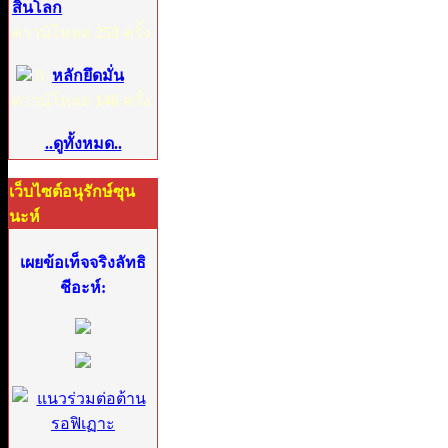
สิ้นโลก
ดาวน์โหลด
253
ครั้ง
6:
หลักยึดมั่น
ดาวน์โหลด
146
ครั้ง
..ดูทั้งหมด..
เว็บไซต์อนุรักษ์ซุน
นะห์
เผยข้อเท็จจริงลัทธิ
ชีอะห์: