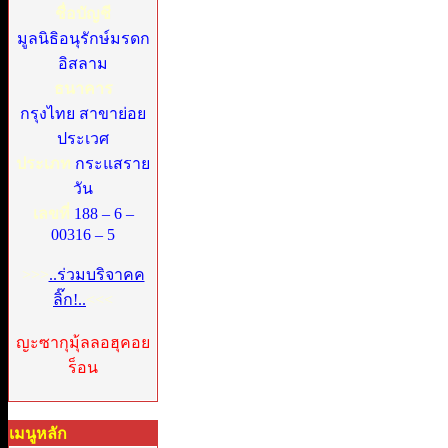
ชื่อบัญชี
มูลนิธิอนุรักษ์มรดก
อิสลาม
ธนาคาร
กรุงไทย สาขาย่อย
ประเวศ
ประเภท
กระแสราย
วัน
เลขที่
188 – 6 –
00316 – 5
>>>
..ร่วมบริจาคค
ลิ๊ก!..
<<<
ญะซากุมุ้ลลอฮุคอย
ร็อน
เมนูหลัก