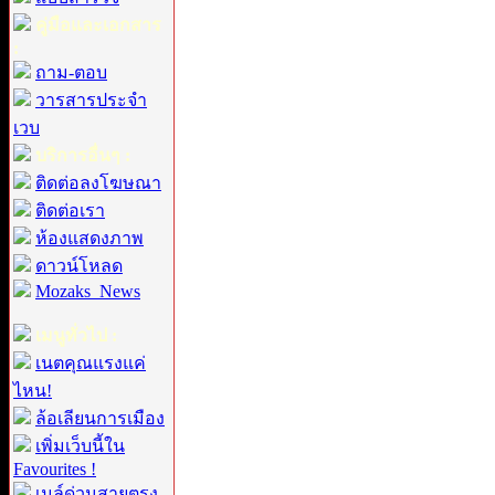
คู่มือและเอกสาร
:
ถาม-ตอบ
วารสารประจำ
เวบ
บริการอื่นๆ :
ติดต่อลงโฆษณา
ติดต่อเรา
ห้องแสดงภาพ
ดาวน์โหลด
Mozaks_News
เมนูทั่วไป :
เนตคุณแรงแค่
ไหน!
ล้อเลียนการเมือง
เพิ่มเว็บนี้ใน
Favourites !
เมล์ด่วนสายตรง