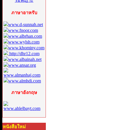
ภาษาอาหรับ
www.d-sunnah.net
www.fnoor.com
www.albrhan.com
www.wylsh.com
www.khominy.com
http://dhr12.com
www.albainah.net
www.ansar.org
www.almanhaj.com
www.almhdi.com
ภาษาอังกฤษ
www.ahlelbayt.com
หนังสือใหม่