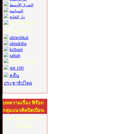
الشرق الأوسط
السياسة
دار الخليج
ตำราศาสนา
ภาษาอาหรับ :
almeshkat
almaktba
kribani
sahab
internet radio
จส.100
คลื่น
ประชาธิปไตย
บทความเรื่อง ฟิร๊อก
กลุ่มแนวคิดบิดเบือน
ตอนชีอะห์อิหม่าม
สิบสอง