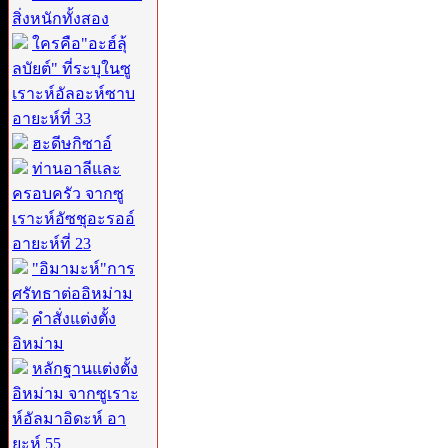
สิ่งหนักทั้งสอง
ใครคือ"อะฮ์ลุ้
ลบัยต์" ที่ระบุในซู
เราะห์อัลอะห์ซาบ
อายะห์ที่ 33
ฮะดีษกิซาอ์
ท่านอาลีและ
ครอบครัว จากซู
เราะห์อัซชุอะรออ์
อายะห์ที่ 23
"อิมามะห์"การ
ศรัทธาต่ออิหม่าม
คำสั่งแต่งตั้ง
อิหม่าม
หลักฐานแต่งตั้ง
อิหม่าม จากซูเราะ
ห์อัลมาอิดะห์ อา
ยะห์ 55