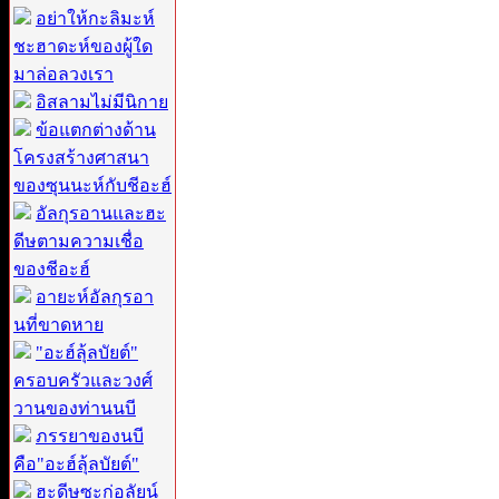
อย่าให้กะลิมะห์
ชะฮาดะห์ของผู้ใด
มาล่อลวงเรา
อิสลามไม่มีนิกาย
ข้อแตกต่างด้าน
โครงสร้างศาสนา
ของซุนนะห์กับชีอะฮ์
อัลกุรอานและฮะ
ดีษตามความเชื่อ
ของชีอะฮ์
อายะห์อัลกุรอา
นที่ขาดหาย
"อะฮ์ลุ้ลบัยต์"
ครอบครัวและวงศ์
วานของท่านนบี
ภรรยาของนบี
คือ"อะฮ์ลุ้ลบัยต์"
ฮะดีษซะก่อลัยน์