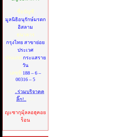
ชื่อบัญชี
มูลนิธิอนุรักษ์มรดก
อิสลาม
ธนาคาร
กรุงไทย สาขาย่อย
ประเวศ
ประเภท
กระแสราย
วัน
เลขที่
188 – 6 –
00316 – 5
>>>
..ร่วมบริจาคค
ลิ๊ก!..
<<<
ญะซากุมุ้ลลอฮุคอย
ร็อน