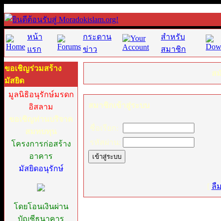
หน้า
กระดาน
สำหรับ
แรก
ข่าว
สมาชิก
ขอเชิญร่วมสร้าง
สม
มัสยิด
มูลนิธิอนุรักษ์มรดก
สมาชิกเข้าสู่ระบบ
อิสลาม
ขอเชิญท่านบริจาค
ชื่อเรียก:
สมทบทุน
รหัสผ่าน:
โครงการก่อสร้าง
อาคาร
มัสยิดอนุรักษ์
[
ลื
โดยโอนเงินผ่าน
บัญชีธนาคาร