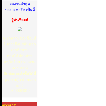
ผลงานล่าสุด
ของ อ.ฟารีด เฟ็นดี้
รู้ทันชีอะฮ์
เผยกลลวงของชีอะห์
ในการดึงมุสลิมออก
จากอิสลาม
ตอบโต้ข้อกล่าว
หา,ใส่ร้าย,ประณาม
ศอฮาบะห์
ติดต่อและสั่งซื้อได้ที่
คุณยะอ์กู๊บ น้อยนงค์
เยาว์
084 0004619
ข่าวสาร