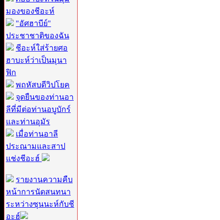
มองของชีอะห์
"อัศฮาบีย์"
ประชาชาติของฉัน
ชีอะห์ใส่ร้ายศอ
ฮาบะห์ว่าเป็นมุนา
ฟิก
พฤหัสบดีวิปโยค
จุดยืนของท่านอา
ลีที่มีต่อท่านอบูบักร์
และท่านอุมัร
เมื่อท่านอาลี
ประณามและสาป
แช่งชีอะฮ์
รายงานความคืบ
หน้าการนัดสนทนา
ระหว่างซุนนะห์กับชี
อะฮ์