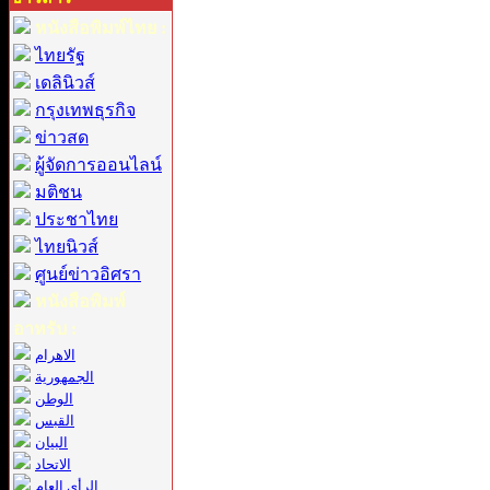
หนังสือพิมพ์ไทย :
ไทยรัฐ
เดลินิวส์
กรุงเทพธุรกิจ
ข่าวสด
ผู้จัดการออนไลน์
มติชน
ประชาไทย
ไทยนิวส์
ศูนย์ข่าวอิศรา
หนังสือพิมพ์
อาหรับ :
الاهرام
الجمهورية
الوطن
القبس
البيان
الاتحاد
الرأي العام