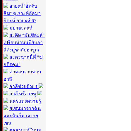
อายะห์"อัตตับ
ลีฆ" ซูเราะห์อัลมา
อิดะห์ อายะห์ 67
มุบาฮะละห์
ฮะดีษ "มันซีละห์"
เปรียบท่านนบีกับอา
ลีดั่งมูซากับฮารูณ
ละครฉากนี้ที่ "ฆ่
อดีรคุม"
คำตอบจากท่าน
อาลี
อาลีช่วยด้วย !!
อาลี หรือ เยซู
นครแห่งความรู้
ฮุเซนมาจากฉัน
และฉันก็มาจากฮุ
เซน
ศอฮาบะห์ในมุม