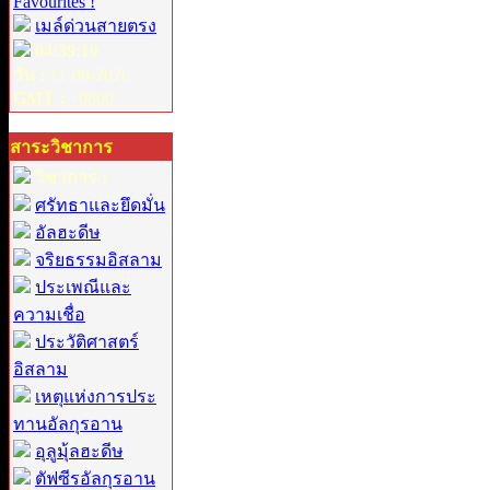
Favourites !
เมล์ด่วนสายตรง
04:39:10
วัน :
11-08-2026
GMT :
+0800
สาระวิชาการ
วิชาการ :
ศรัทธาและยึดมั่น
อัลฮะดีษ
จริยธรรมอิสลาม
ประเพณีและ
ความเชื่อ
ประวัติศาสตร์
อิสลาม
เหตุแห่งการประ
ทานอัลกุรอาน
อุลูมุ้ลฮะดีษ
ตัฟซีรอัลกุรอาน