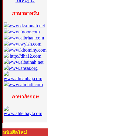
ภาษาอาหรับ
www.d-sunnah.net
www.fnoor.com
www.albrhan.com
www.wylsh.com
www.khominy.com
http://dhr12.com
www.albainah.net
www.ansar.org
www.almanhaj.com
www.almhdi.com
ภาษาอังกฤษ
www.ahlelbayt.com
หนังสือใหม่