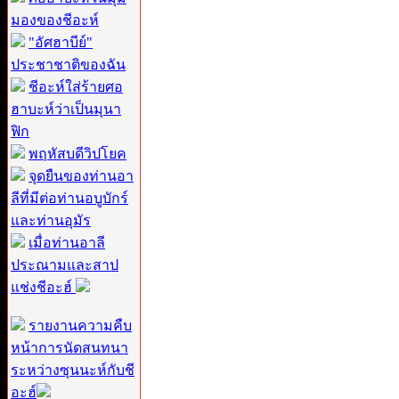
มองของชีอะห์
"อัศฮาบีย์"
ประชาชาติของฉัน
ชีอะห์ใส่ร้ายศอ
ฮาบะห์ว่าเป็นมุนา
ฟิก
พฤหัสบดีวิปโยค
จุดยืนของท่านอา
ลีที่มีต่อท่านอบูบักร์
และท่านอุมัร
เมื่อท่านอาลี
ประณามและสาป
แช่งชีอะฮ์
รายงานความคืบ
หน้าการนัดสนทนา
ระหว่างซุนนะห์กับชี
อะฮ์