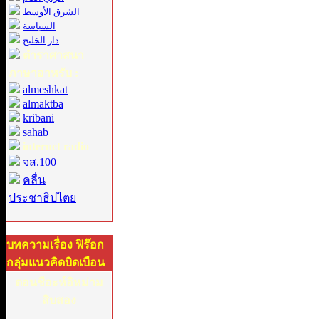
الشرق الأوسط
السياسة
دار الخليج
ตำราศาสนา
ภาษาอาหรับ :
almeshkat
almaktba
kribani
sahab
internet radio
จส.100
คลื่น
ประชาธิปไตย
บทความเรื่อง ฟิร๊อก
กลุ่มแนวคิดบิดเบือน
ตอนชีอะห์อิหม่าม
สิบสอง