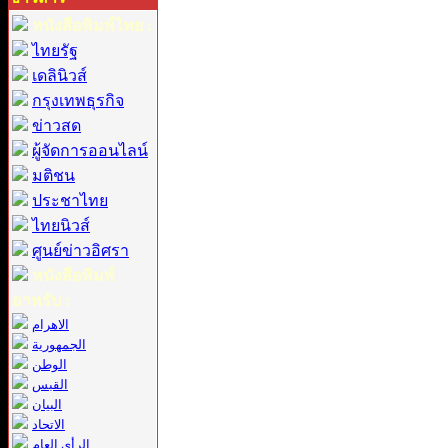
หนังสือพิมพ์ไทย :
ไทยรัฐ
เดลินิวส์
กรุงเทพธุรกิจ
ข่าวสด
ผู้จัดการออนไลน์
มติชน
ประชาไทย
ไทยนิวส์
ศูนย์ข่าวอิศรา
หนังสือพิมพ์
อาหรับ :
الاهرام
الجمهورية
الوطن
القبس
البيان
الاتحاد
الرأي العام