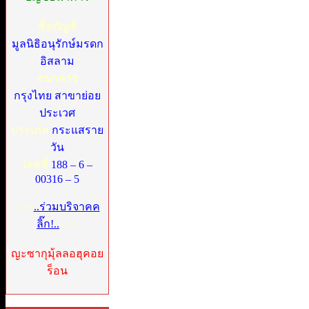
ชื่อบัญชี
มูลนิธิอนุรักษ์มรดก
อิสลาม
ธนาคาร
กรุงไทย สาขาย่อย
ประเวศ
ประเภท
กระแสราย
วัน
เลขที่
188 – 6 –
00316 – 5
>>>
..ร่วมบริจาคค
ลิ๊ก!..
<<<
ญะซากุมุ้ลลอฮุคอย
ร็อน