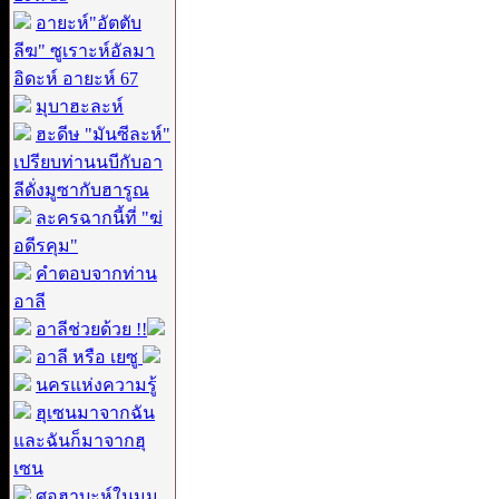
อายะห์"อัตตับ
ลีฆ" ซูเราะห์อัลมา
อิดะห์ อายะห์ 67
มุบาฮะละห์
ฮะดีษ "มันซีละห์"
เปรียบท่านนบีกับอา
ลีดั่งมูซากับฮารูณ
ละครฉากนี้ที่ "ฆ่
อดีรคุม"
คำตอบจากท่าน
อาลี
อาลีช่วยด้วย !!
อาลี หรือ เยซู
นครแห่งความรู้
ฮุเซนมาจากฉัน
และฉันก็มาจากฮุ
เซน
ศอฮาบะห์ในมุม