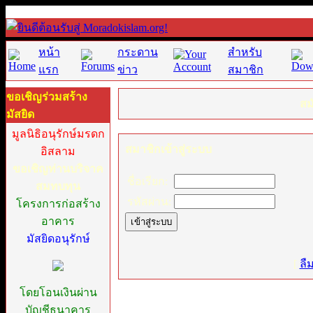
หน้า
กระดาน
สำหรับ
แรก
ข่าว
สมาชิก
ขอเชิญร่วมสร้าง
สม
มัสยิด
มูลนิธิอนุรักษ์มรดก
สมาชิกเข้าสู่ระบบ
อิสลาม
ขอเชิญท่านบริจาค
ชื่อเรียก:
สมทบทุน
รหัสผ่าน:
โครงการก่อสร้าง
อาคาร
มัสยิดอนุรักษ์
[
ลื
โดยโอนเงินผ่าน
บัญชีธนาคาร