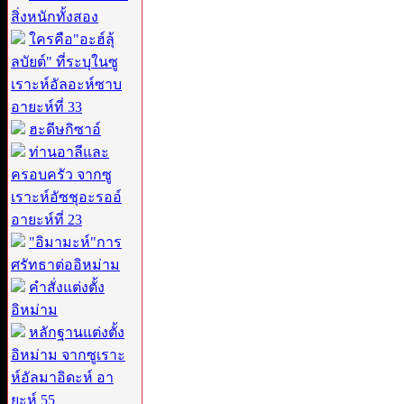
สิ่งหนักทั้งสอง
ใครคือ"อะฮ์ลุ้
ลบัยต์" ที่ระบุในซู
เราะห์อัลอะห์ซาบ
อายะห์ที่ 33
ฮะดีษกิซาอ์
ท่านอาลีและ
ครอบครัว จากซู
เราะห์อัซชุอะรออ์
อายะห์ที่ 23
"อิมามะห์"การ
ศรัทธาต่ออิหม่าม
คำสั่งแต่งตั้ง
อิหม่าม
หลักฐานแต่งตั้ง
อิหม่าม จากซูเราะ
ห์อัลมาอิดะห์ อา
ยะห์ 55