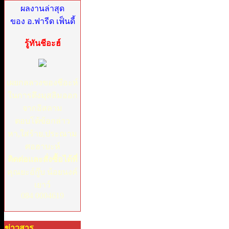
ผลงานล่าสุด
ของ อ.ฟารีด เฟ็นดี้
รู้ทันชีอะฮ์
เผยกลลวงของชีอะห์
ในการดึงมุสลิมออก
จากอิสลาม
ตอบโต้ข้อกล่าว
หา,ใส่ร้าย,ประณาม
ศอฮาบะห์
ติดต่อและสั่งซื้อได้ที่
คุณยะอ์กู๊บ น้อยนงค์
เยาว์
084 0004619
ข่าวสาร