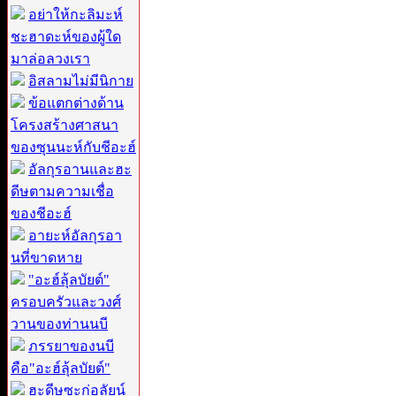
อย่าให้กะลิมะห์
ชะฮาดะห์ของผู้ใด
มาล่อลวงเรา
อิสลามไม่มีนิกาย
ข้อแตกต่างด้าน
โครงสร้างศาสนา
ของซุนนะห์กับชีอะฮ์
อัลกุรอานและฮะ
ดีษตามความเชื่อ
ของชีอะฮ์
อายะห์อัลกุรอา
นที่ขาดหาย
"อะฮ์ลุ้ลบัยต์"
ครอบครัวและวงศ์
วานของท่านนบี
ภรรยาของนบี
คือ"อะฮ์ลุ้ลบัยต์"
ฮะดีษซะก่อลัยน์