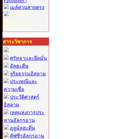
Favourites !
เมล์ด่วนสายตรง
12:07:02
วัน :
09-08-2026
GMT :
+0800
สาระวิชาการ
วิชาการ :
ศรัทธาและยึดมั่น
อัลฮะดีษ
จริยธรรมอิสลาม
ประเพณีและ
ความเชื่อ
ประวัติศาสตร์
อิสลาม
เหตุแห่งการประ
ทานอัลกุรอาน
อุลูมุ้ลฮะดีษ
ตัฟซีรอัลกุรอาน