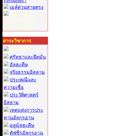
Favourites !
เมล์ด่วนสายตรง
19:17:42
วัน :
08-08-2026
GMT :
+0800
สาระวิชาการ
วิชาการ :
ศรัทธาและยึดมั่น
อัลฮะดีษ
จริยธรรมอิสลาม
ประเพณีและ
ความเชื่อ
ประวัติศาสตร์
อิสลาม
เหตุแห่งการประ
ทานอัลกุรอาน
อุลูมุ้ลฮะดีษ
ตัฟซีรอัลกุรอาน