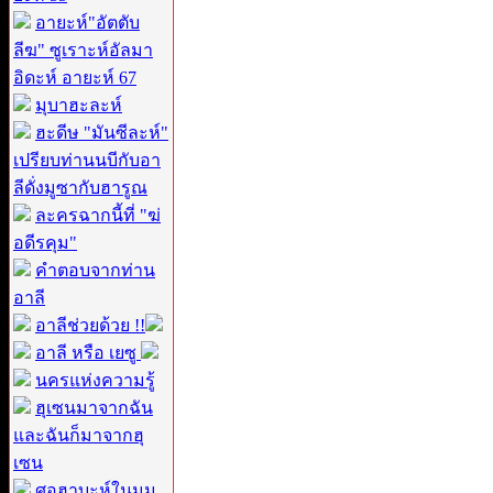
อายะห์"อัตตับ
ลีฆ" ซูเราะห์อัลมา
อิดะห์ อายะห์ 67
มุบาฮะละห์
ฮะดีษ "มันซีละห์"
เปรียบท่านนบีกับอา
ลีดั่งมูซากับฮารูณ
ละครฉากนี้ที่ "ฆ่
อดีรคุม"
คำตอบจากท่าน
อาลี
อาลีช่วยด้วย !!
อาลี หรือ เยซู
นครแห่งความรู้
ฮุเซนมาจากฉัน
และฉันก็มาจากฮุ
เซน
ศอฮาบะห์ในมุม