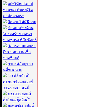
อย่าให้กะลิมะห์
ชะฮาดะห์ของผู้ใด
มาล่อลวงเรา
อิสลามไม่มีนิกาย
ข้อแตกต่างด้าน
โครงสร้างศาสนา
ของซุนนะห์กับชีอะฮ์
อัลกุรอานและฮะ
ดีษตามความเชื่อ
ของชีอะฮ์
อายะห์อัลกุรอา
นที่ขาดหาย
"อะฮ์ลุ้ลบัยต์"
ครอบครัวและวงศ์
วานของท่านนบี
ภรรยาของนบี
คือ"อะฮ์ลุ้ลบัยต์"
ฮะดีษซะก่อลัยน์