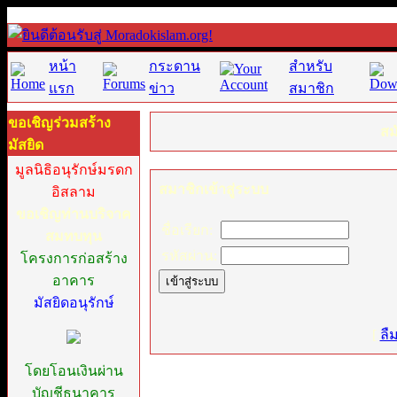
หน้า
กระดาน
สำหรับ
แรก
ข่าว
สมาชิก
ขอเชิญร่วมสร้าง
สม
มัสยิด
มูลนิธิอนุรักษ์มรดก
สมาชิกเข้าสู่ระบบ
อิสลาม
ขอเชิญท่านบริจาค
ชื่อเรียก:
สมทบทุน
รหัสผ่าน:
โครงการก่อสร้าง
อาคาร
มัสยิดอนุรักษ์
[
ลื
โดยโอนเงินผ่าน
บัญชีธนาคาร