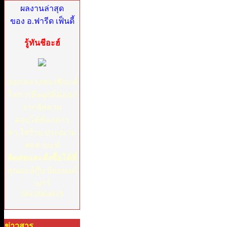
ผลงานล่าสุด
ของ อ.ฟารีด เฟ็นดี้
รู้ทันชีอะฮ์
เผยกลลวงของชีอะห์
ในการดึงมุสลิมออก
จากอิสลาม
ตอบโต้ข้อกล่าว
หา,ใส่ร้าย,ประณาม
ศอฮาบะห์
ติดต่อและสั่งซื้อได้ที่
คุณยะอ์กู๊บ น้อยนงค์
เยาว์
084 0004619
ข่าวสาร