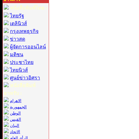
หนังสือพิมพ์ไทย :
ไทยรัฐ
เดลินิวส์
กรุงเทพธุรกิจ
ข่าวสด
ผู้จัดการออนไลน์
มติชน
ประชาไทย
ไทยนิวส์
ศูนย์ข่าวอิศรา
หนังสือพิมพ์
อาหรับ :
الاهرام
الجمهورية
الوطن
القبس
البيان
الاتحاد
الرأي العام