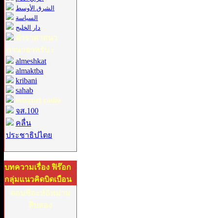
الشرق الأوسط
السياسة
دار الخليج
ตำราศาสนา
ภาษาอาหรับ :
almeshkat
almaktba
kribani
sahab
internet radio
จส.100
คลื่น
ประชาธิปไตย
บทความเรื่อง ฟิร๊อก
กลุ่มแนวคิดบิดเบือน
ตอนชีอะห์อิหม่าม
สิบสอง