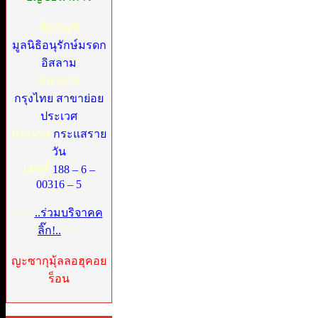
ชื่อบัญชี
มูลนิธิอนุรักษ์มรดก
อิสลาม
ธนาคาร
กรุงไทย สาขาย่อย
ประเวศ
ประเภท
กระแสราย
วัน
เลขที่
188 – 6 –
00316 – 5
>>>
..ร่วมบริจาคค
ลิ๊ก!..
<<<
ญะซากุมุ้ลลอฮุคอย
ร็อน