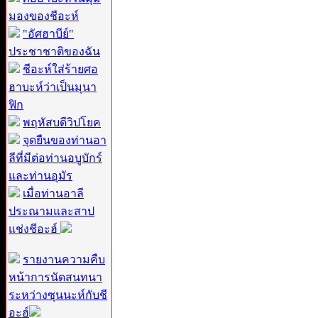
มองของชีอะห์
"อัศฮาบีย์"
ประชาชาติของฉัน
ชีอะห์ใส่ร้ายศอ
ฮาบะห์ว่าเป็นมุนา
ฟิก
พฤหัสบดีวิปโยค
จุดยืนของท่านอา
ลีที่มีต่อท่านอบูบักร์
และท่านอุมัร
เมื่อท่านอาลี
ประณามและสาป
แช่งชีอะฮ์
รายงานความคืบ
หน้าการนัดสนทนา
ระหว่างซุนนะห์กับชี
อะฮ์