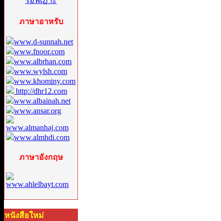
ภาษาอาหรับ
www.d-sunnah.net
www.fnoor.com
www.albrhan.com
www.wylsh.com
www.khominy.com
http://dhr12.com
www.albainah.net
www.ansar.org
www.almanhaj.com
www.almhdi.com
ภาษาอังกฤษ
www.ahlelbayt.com
หนังสือใหม่