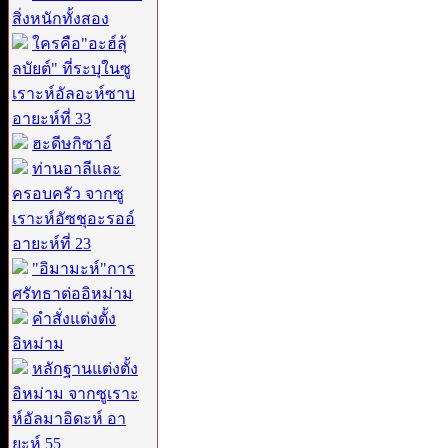
สิ่งหนักทั้งสอง
ใครคือ"อะฮ์ลุ้
ลบัยต์" ที่ระบุในซู
เราะห์อัลอะห์ซาบ
อายะห์ที่ 33
ฮะดีษกิซาอ์
ท่านอาลีและ
ครอบครัว จากซู
เราะห์อัซชุอะรออ์
อายะห์ที่ 23
"อิมามะห์"การ
ศรัทธาต่ออิหม่าม
คำสั่งแต่งตั้ง
อิหม่าม
หลักฐานแต่งตั้ง
อิหม่าม จากซูเราะ
ห์อัลมาอิดะห์ อา
ยะห์ 55