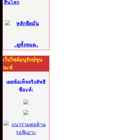
สิ้นโลก
ดาวน์โหลด
253
ครั้ง
6:
หลักยึดมั่น
ดาวน์โหลด
146
ครั้ง
..ดูทั้งหมด..
เว็บไซต์อนุรักษ์ซุน
นะห์
เผยข้อเท็จจริงลัทธิ
ชีอะห์: