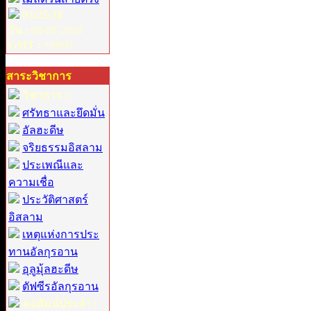
03:25:38
วัน :
08-08-2026
GMT :
+0800
สาระวิชาการ
วิชาการ :
ศรัทธาและยึดมั่น
อัลฮะดีษ
จริยธรรมอิสลาม
ประเพณีและ
ความเชื่อ
ประวัติศาสตร์
อิสลาม
เหตุแห่งการประ
ทานอัลกุรอาน
อุลูมุ้ลฮะดีษ
ตัฟซีรอัลกุรอาน
คอลัมน์ประจำ :