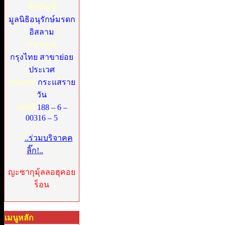
ชื่อบัญชี
มูลนิธิอนุรักษ์มรดก
อิสลาม
ธนาคาร
กรุงไทย สาขาย่อย
ประเวศ
ประเภท
กระแสราย
วัน
เลขที่
188 – 6 –
00316 – 5
>>>
..ร่วมบริจาคค
ลิ๊ก!..
<<<
ญะซากุมุ้ลลอฮุคอย
ร็อน
เมนูหลัก