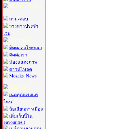
คู่มือและเอกสาร
:
ถาม-ตอบ
วารสารประจำ
เวบ
บริการอื่นๆ :
ติดต่อลงโฆษณา
ติดต่อเรา
ห้องแสดงภาพ
ดาวน์โหลด
Mozaks_News
เมนูทั่วไป :
เนตคุณแรงแค่
ไหน!
ล้อเลียนการเมือง
เพิ่มเว็บนี้ใน
Favourites !
เมล์ด่วนสายตรง