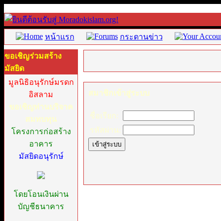
หน้าแรก
กระดานข่าว
ขอเชิญร่วมสร้าง
มัสยิด
มูลนิธิอนุรักษ์มรดก
สมาชิกเข้าสู่ระบบ
อิสลาม
ขอเชิญท่านบริจาค
ชื่อเรียก:
สมทบทุน
รหัสผ่าน:
โครงการก่อสร้าง
อาคาร
มัสยิดอนุรักษ์
โดยโอนเงินผ่าน
บัญชีธนาคาร