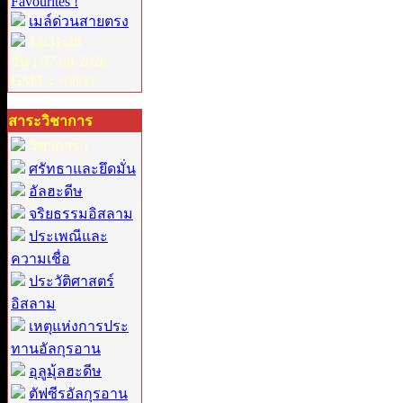
Favourites !
เมล์ด่วนสายตรง
14:31:28
วัน :
07-08-2026
GMT :
+0800
สาระวิชาการ
วิชาการ :
ศรัทธาและยึดมั่น
อัลฮะดีษ
จริยธรรมอิสลาม
ประเพณีและ
ความเชื่อ
ประวัติศาสตร์
อิสลาม
เหตุแห่งการประ
ทานอัลกุรอาน
อุลูมุ้ลฮะดีษ
ตัฟซีรอัลกุรอาน