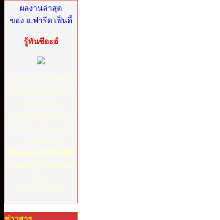
ผลงานล่าสุด
ของ อ.ฟารีด เฟ็นดี้
รู้ทันชีอะฮ์
เผยกลลวงของชีอะห์
ในการดึงมุสลิมออก
จากอิสลาม
ตอบโต้ข้อกล่าว
หา,ใส่ร้าย,ประณาม
ศอฮาบะห์
ติดต่อและสั่งซื้อได้ที่
คุณยะอ์กู๊บ น้อยนงค์
เยาว์
084 0004619
ข่าวสาร