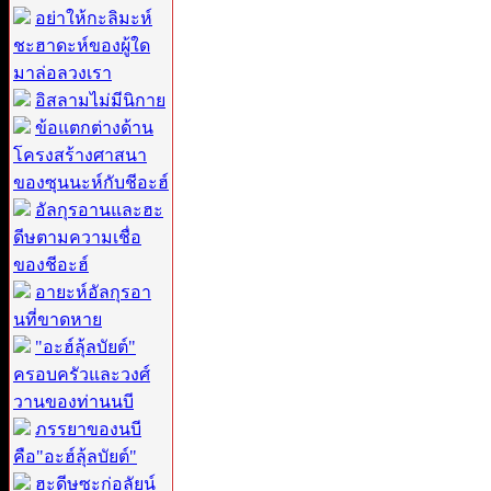
อย่าให้กะลิมะห์
ชะฮาดะห์ของผู้ใด
มาล่อลวงเรา
อิสลามไม่มีนิกาย
ข้อแตกต่างด้าน
โครงสร้างศาสนา
ของซุนนะห์กับชีอะฮ์
อัลกุรอานและฮะ
ดีษตามความเชื่อ
ของชีอะฮ์
อายะห์อัลกุรอา
นที่ขาดหาย
"อะฮ์ลุ้ลบัยต์"
ครอบครัวและวงศ์
วานของท่านนบี
ภรรยาของนบี
คือ"อะฮ์ลุ้ลบัยต์"
ฮะดีษซะก่อลัยน์