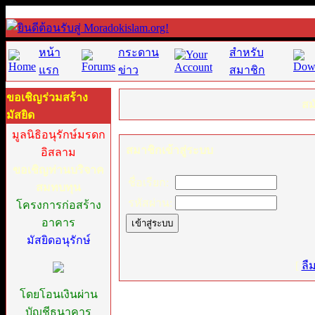
หน้า
กระดาน
สำหรับ
แรก
ข่าว
สมาชิก
ขอเชิญร่วมสร้าง
สม
มัสยิด
มูลนิธิอนุรักษ์มรดก
สมาชิกเข้าสู่ระบบ
อิสลาม
ขอเชิญท่านบริจาค
ชื่อเรียก:
สมทบทุน
รหัสผ่าน:
โครงการก่อสร้าง
อาคาร
มัสยิดอนุรักษ์
[
ลื
โดยโอนเงินผ่าน
บัญชีธนาคาร