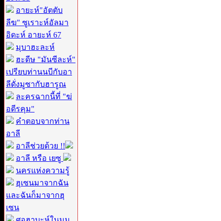
อายะห์"อัตตับ
ลีฆ" ซูเราะห์อัลมา
อิดะห์ อายะห์ 67
มุบาฮะละห์
ฮะดีษ "มันซีละห์"
เปรียบท่านนบีกับอา
ลีดั่งมูซากับฮารูณ
ละครฉากนี้ที่ "ฆ่
อดีรคุม"
คำตอบจากท่าน
อาลี
อาลีช่วยด้วย !!
อาลี หรือ เยซู
นครแห่งความรู้
ฮุเซนมาจากฉัน
และฉันก็มาจากฮุ
เซน
ศอฮาบะห์ในมุม