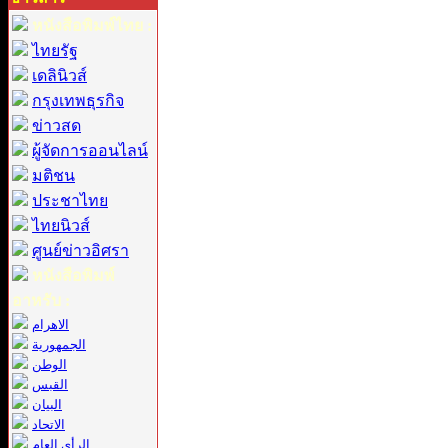
หนังสือพิมพ์ไทย :
ไทยรัฐ
เดลินิวส์
กรุงเทพธุรกิจ
ข่าวสด
ผู้จัดการออนไลน์
มติชน
ประชาไทย
ไทยนิวส์
ศูนย์ข่าวอิศรา
หนังสือพิมพ์
อาหรับ :
الاهرام
الجمهورية
الوطن
القبس
البيان
الاتحاد
الرأي العام