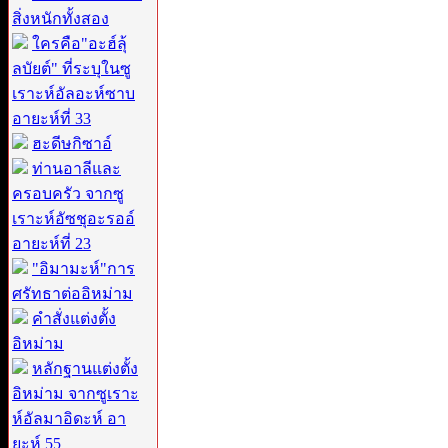
สิ่งหนักทั้งสอง
ใครคือ"อะฮ์ลุ้
ลบัยต์" ที่ระบุในซู
เราะห์อัลอะห์ซาบ
อายะห์ที่ 33
ฮะดีษกิซาอ์
ท่านอาลีและ
ครอบครัว จากซู
เราะห์อัซชุอะรออ์
อายะห์ที่ 23
"อิมามะห์"การ
ศรัทธาต่ออิหม่าม
คำสั่งแต่งตั้ง
อิหม่าม
หลักฐานแต่งตั้ง
อิหม่าม จากซูเราะ
ห์อัลมาอิดะห์ อา
ยะห์ 55