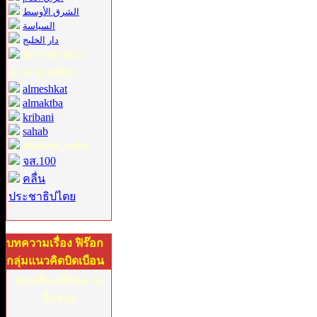
الشرق الأوسط
السياسة
دار الخليج
ตำราศาสนา
ภาษาอาหรับ :
almeshkat
almaktba
kribani
sahab
internet radio
จส.100
คลื่น
ประชาธิปไตย
บทความเรื่อง ฟิร๊อก
กลุ่มแนวคิดบิดเบือน
ตอนชีอะห์อิหม่าม
สิบสอง