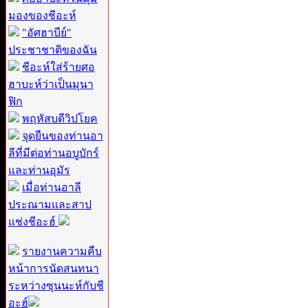
มองของชีอะห์
"อัศฮาบีย์"
ประชาชาติของฉัน
ชีอะห์ใส่ร้ายศอ
ฮาบะห์ว่าเป็นมุนา
ฟิก
พฤหัสบดีวิปโยค
จุดยืนของท่านอา
ลีที่มีต่อท่านอบูบักร์
และท่านอุมัร
เมื่อท่านอาลี
ประณามและสาป
แช่งชีอะฮ์
รายงานความคืบ
หน้าการนัดสนทนา
ระหว่างซุนนะห์กับชี
อะฮ์