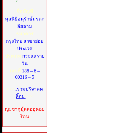
ชื่อบัญชี
มูลนิธิอนุรักษ์มรดก
อิสลาม
ธนาคาร
กรุงไทย สาขาย่อย
ประเวศ
ประเภท
กระแสราย
วัน
เลขที่
188 – 6 –
00316 – 5
>>>
..ร่วมบริจาคค
ลิ๊ก!..
<<<
ญะซากุมุ้ลลอฮุคอย
ร็อน