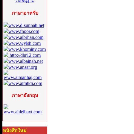
ภาษาอาหรับ
www.d-sunnah.net
www.fnoor.com
www.albrhan.com
www.wylsh.com
www.khominy.com
http://dhr12.com
www.albainah.net
www.ansar.org
www.almanhaj.com
www.almhdi.com
ภาษาอังกฤษ
www.ahlelbayt.com
หนังสือใหม่