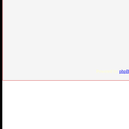
Powered by
php