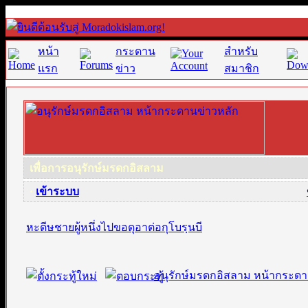
หน้า
กระดาน
สำหรับ
แรก
ข่าว
สมาชิก
เพื่อการอนุรักษ์มรดกอิสลาม
·
เข้าระบบ
หะดีษชายผู้หนึ่งไปขอดุอาต่อกุโบรฺนบี
อนุรักษ์มรดกอิสลาม หน้ากระดา