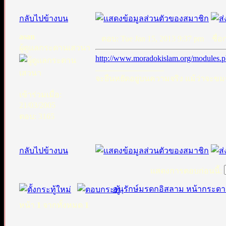
กลับไปข้างบน
asan
ตอบ: Tue Jan 15, 2013 9:37 pm
ชื่อก
ผู้ดูแลกระดานเสวนา
http://www.moradokislam.org/modules
_________________
จะยืนหยัดอยู่บนความจริง แม้ว่าจะขมข
เข้าร่วมเมื่อ:
21/03/2005
ตอบ: 3165
กลับไปข้างบน
แสดงการตอบก่อนนี้:
อนุรักษ์มรดกอิสลาม หน้ากระดา
หน้า
1
จากทั้งหมด
1