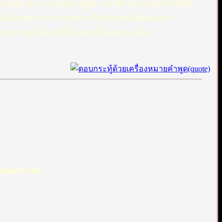
ี่สุด ถึงกระนั้นประตูสู่ความเชี่ยวชาญในวิชานี้ยัง
ริงจังนัก เพราะสามารถอ่านได้จากหนังสือของนัก
าจจะดูไม่ค่อยมีน้ำหนัก วััลลอฮุอะอ์ลัม
ิงยอมรับ เช่น