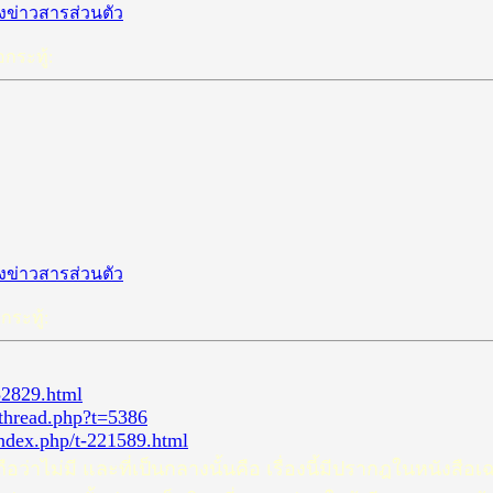
กระทู้:
กระทู้:
52829.html
wthread.php?t=5386
ndex.php/t-221589.html
่านถือว่าไม่มี และที่เป็นกลางนั้นคือ เรื่องนี้มีปรากฎในหนังส