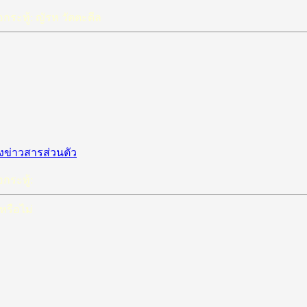
อกระทู้: ญัรห วัตตะดีล
กระทู้:
 หรือไม่