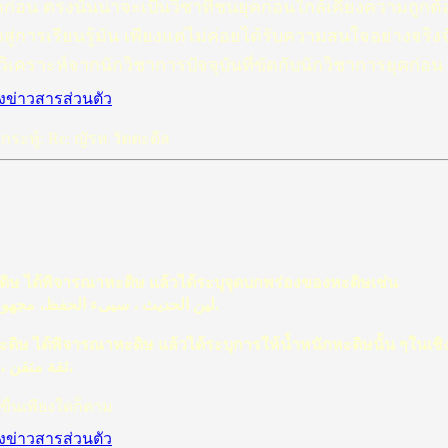
่อน ตรงนั้นน่าจะเป็นวิชาที่ชนยุคก่อนใกล้เคียงความถูกต้องท
ข้าสู่การเรียนรู้มัน เพียงแต่ไม่ค่อยได้รับความสนใจอย่างจ
เคราะห์จากนักวิชาการปัจจุบันที่ขัดกับนักวิชาการยุคก่อน อ
กระทู้: Re: ญัรห วัตตะดีล
ักหะดิษ ได้พิจารณาหะดิษ แล้วได้ระบุจุดบกพร่องของหะดิษเช่น
لين الحديث ، سيىء الحفظ، مجهول ، متروك ، متهم بالكذب ، كذاب، وضاع.
ทีนักหะดิษ ได้พิจารณาหะดิษ แล้วได้ระบุการให้น้ำหนักหะดิษนั้น ๆในเช
ثقة متقن ، ثقة ثبت ، ثقة ، حجة ، صدوق ، لا بأس به،
ขื่นเพียงใดก็ตาม