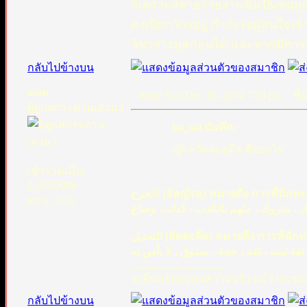
วิเคราะห์สายรายงานซึ่งเป็นชนยุคก
คงเปิดกว้างอยู่ กำลังรอผู้สนใจเ
วิชาการยุคก่อนได้ และหากมีการวิ
กลับไปข้างบน
asan
ตอบ: Sun Dec 16, 2012 7:54 pm
ชื่อ
ผู้ดูแลกระดานเสวนา
fai_sol บันทึก:
ญัรหฺวัตตะอฺดีล คืออะไร
เข้าร่วมเมื่อ:
21/03/2005
جرح (อัลญัรหุ) หมายถึง การที่น
اال
ตอบ: 3165
التعديل (อัตตะดีล) หมายถึง การ
_________________
จะยืนหยัดอยู่บนความจริง แม้ว่าจะขม
กลับไปข้างบน