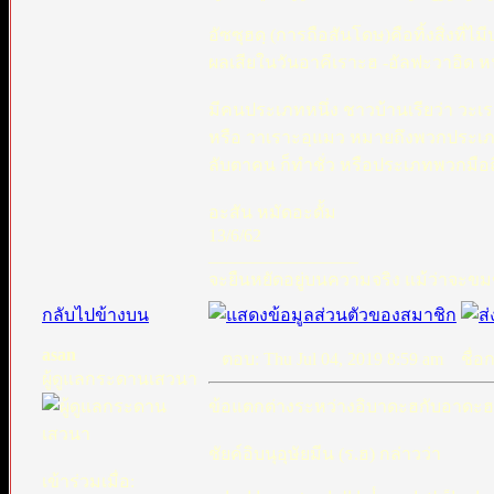
อัซซุฮดฺ (การถือสันโดษ)คือทิ้งสิ่งที่ไ
ผลเสียในวันอาคีเราะฮ -อัลฟะวาอิด ห
มีคนประเภทหนึ่ง ชาวบ้านเรียว่า วะเรา
หรือ วาเราะอฺแมว หมายถึงพวกประเภทส
ลับตาคน ก็ทำชั่ว หรือประเภทพวกมื
อะสัน หมัดอะดั้ม
13/6/62
_________________
จะยืนหยัดอยู่บนความจริง แม้ว่าจะขมข
กลับไปข้างบน
asan
ตอบ: Thu Jul 04, 2019 8:59 am
ชื่อกร
ผู้ดูแลกระดานเสวนา
ข้อแตกต่างระหว่างอิบาดะฮกับอาดะฮ
ชัยค์อิบนุอุษัยมีน (ร.ฮ) กล่าวว่า
เข้าร่วมเมื่อ: