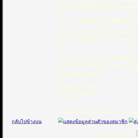
2.หลักการทั่วไปในเรื่อง กิจกรรมทาง
และบรรดาอาดาตนั้น รากฐาน(หลักการ
สิ่งที่ พระองค์ได้ห้ามมันเอาไว้เท่านั้น
........
ใน ศาสนาต้องแยก เรื่อง ศาสนาที่เกี่
เข้าใจ ไม่อย่างนั้น จะเอาข้ออ้างเ
อะฮเต็มบ้านเต็มเมือง
والله أعلم بالصواب
อะสัน หมัดอะดัม
4/7/62
_________________
จะยืนหยัดอยู่บนความจริง แม้ว่าจะขมข
กลับไปข้างบน
แสดงการตอบก่อนนี้: