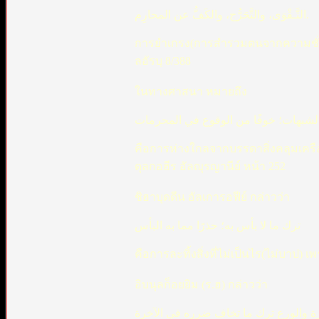
التَّـقْوَى، والتَّحَرُّج، والكَفُّ عن المحارِم.
การยำเกรง(การสำรวมตนจากความชั่ว) 
ลอัรบฺ 8/388
ในทางศาสนา หมายถึง
الشبهات؛ خوفًا من الوقوع في المحرمات
คือการห่างใกลจากบรรดาสิ่งคลุมเครือ
ดุลกอฮีร อัลญุรญานีย์ หน้า 252
ชิฮาบุดดีน อัลเการอฟีย์ กล่าวว่า
ترك ما لا بأس به؛ حذرًا مما به البأس
คือการละทิ้งสิ่งที่ไม่เป็นไร(ไม่บาป) เ
อิบนุลก็อยยิม (ร.ฮ) กล่าวว่า
خرة والورع ترك ما تخاف ضرره في الآخرة