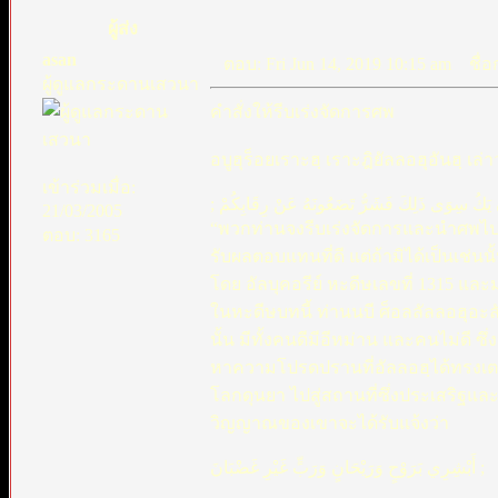
ผู้ส่ง
asan
ตอบ: Fri Jun 14, 2019 10:15 am
ชื่อก
ผู้ดูแลกระดานเสวนา
คำสั่งให้รีบเร่งจัดการศพ
อบูฮุร็อยเราะฮฺ เราะฎิยัลลอฮุอันฮฺ เล่
เข้าร่วมเมื่อ:
; نْ يَكُ سِوَى ذَلِكَ فَشَرٌّ تَضَعُونَهُ عَنْ رِقَابِكُمْ
21/03/2005
“พวกท่านจงรีบเร่งจัดการและนำศพไปฝั
ตอบ: 3165
รับผลตอบแทนที่ดี แต่ถ้ามิได้เป็นเช่น
โดย อัลบุคอรีย์ หะดีษเลขที่ 1315 และม
ในหะดีษบทนี้ ท่านนบี ศ็อลลัลลอฮุอะลัยฮิ
นั้น มีทั้งคนดีมีอีหม่าน และคนไม่ดี
หาความโปรดปรานที่อัลลอฮฺได้ทรงเตรี
โลกดุนยา ไปสู่สถานที่ซึ่งประเสริฐและ
วิญญาณของเขาจะได้รับแจ้งว่า
أَبْشِرِي بَرَوْحٍ وَرَيْحَانٍ وَرَبٍّ غَيْرِ غَضْبَانَ ;