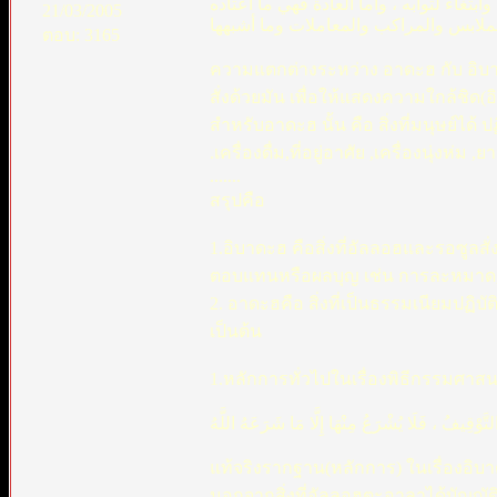
وابتغاءً لثوابه ، وأما العادة فهي ما اعتاده
21/03/2005
لابس والمراكب والمعاملات وما أشبهها
ตอบ: 3165
ความแตกต่างระหว่าง อาดะฮ กับ อิบาดะ
สั่งด้วยมัน เพื่อให้แสดงความใกล้ช
สำหรับอาดะฮ นั้น คือ สิ่งที่มนุษย์ได้
.เครื่องดื่ม,ที่อยู่อาศัย ,เครื่องนุ่งห่
.......
สรุปคือ
1.อิบาดะฮ คือสิ่งที่อัลลอฮและรอซูลส
ตอบแทนหรือผลบุญ เช่น การละหมาด,ก
2. อาดะฮคือ สิ่งที่เป็นธรรมเนียมปฏิ
เป็นต้น
1.หลักการทั่วไปในเรื่องพิธีกรรมศาส
تَّوْقِيفُ ، فَلَا يُشْرَعُ مِنْهَا إِلَّا مَا شَرَعَهُ اللَّهُ
แท้จริงรากฐาน(หลักการ) ในเรื่องอิบาดะ
นอกจากสิ่งที่อัลลอฮตะอาลาได้บัญญัติม