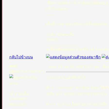
“พึงทราบเถิดว่าเจ้ากำลังจะได้พักผ่อ
กริ้วโกรธเจ้า”
.........
เมื่อมีการตายควรจัดการเรื่องศพก่อน ไ
อะสัน หมัดอะดั้ม
13/6/63
_________________
จะยืนหยัดอยู่บนความจริง แม้ว่าจะขมข
กลับไปข้างบน
asan
ตอบ: Fri Jun 14, 2019 10:17 am
ชื่อก
ผู้ดูแลกระดานเสวนา
วาเราะอ (الورع)คืออะไร
คำว่า "วะเราะอฺ" ชาวบ้าน มักจะใช้เร
เข้าร่วมเมื่อ:
อฺ(อัลวะเราะอฺ)หมายความว่าอย่างไร
21/03/2005
ตอบ: 3165
คำว่า วะเราะอฺ ในทางภาษาหมายถึง