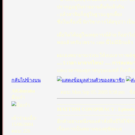
ปรากฏอยู่ในรายงานอื่นก็แล้วกัน
- แล้วสาลิมก็อยู่ในฐานะลูกเลี้ยง
ซึ่งในเรื่องนี้ นักวิชาการได้สรุปว่า เป
เมื่อไม่ได้อยู่ในเหตุการณ์ด้วย ก็อย่าไ
พอแล้วครับ เพราะ case นี้ไม่มีอีกแล้ว
ผมเองพยายามเร่งจะให้จบมหากาพย์ชุดน
.... 5 เวลา มาจากไหน? ..... การละหม
และเวลาของสุภาพบุรุษแมทท์ ก็เหลือน
กลับไปข้างบน
AlGhuraba
ตอบ: Mon Sep 05, 2005 9:58 pm
ชื่อ
มือเก๋า
---------------------------------------------------
MATTISM CONSPIRACY : Episode 
---------------------------------------------------
เข้าร่วมเมื่อ:
อีกตัวอย่างหนึ่งของคำสั่งที่นบีให้ใช้
15/06/2004
เรื่องการเป็นพยานของคุซัยมะฮฺ
ตอบ: 226