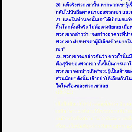
20. แท้จริงพวกเขานั้น หากพวกเขารู
กลับไปนับถือศาสนาของพวกเขา และเม
21. และในทำนองนั้นเราได้เปิดเผยแก่พ
สิ้นโลกนั้นมีจริง ไม่ต้องสงสัยเลย เม
พวกเขากล่าวว่า “จงสร้างอาคารที่ปากถ้
พวกเขา ฝ่ายบรรดาผู้มีเสียงข้างมากใ
เขา”
22. พวกเขาจะกล่าวกันว่า ชาวถ้ำนั้นมี
คือสุนัขของพวกเขา ทั้งนี้เป็นการเดาในส
พวกเขา จงกล่าวเถิด“พระผู้เป็นเจ้าของ
ส่วนน้อย” ดังนั้น เจ้าอย่าโต้เถียงกั
ใดในเรื่องของพวกเขาเลย
(18:9-22)
--------------------------------
เมื่อยืนยันแล้วว่าอัลลอฮฺเป็นเจ้า อัลลอ
เหลือ! พระองค์ทรงให้พวกเขาหลับไห
เหมือนวันที่หลับไป ไม่ว่ามันจะนานเพีย
เรื่อง...เป็นข้อพิสูจน์ว่า กิยามะฮฺพระอ