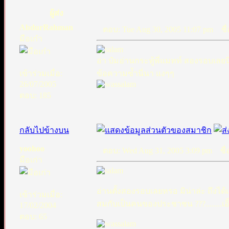
ผู้ส่ง
AbdurRahman
ตอบ: Tue Aug 30, 2005 11:07 pm
ชื่
มือเก๋า
อ่า ป๋มอ่านกระทู้พี่แมทท์ สองรอบเลย
เข้าร่วมเมื่อ:
ข้อความซ้ำนี่นา แงๆๆ
26/07/2005
ตอบ: 185
กลับไปข้างบน
yoohoo
ตอบ: Wed Aug 31, 2005 3:09 pm
ชื่อ
มือเก่า
อ่านตั้งสองรอบเลยหรอ มิน่าล่ะ ถึงได้เป
เข้าร่วมเมื่อ:
สมกับเป็นคนของประชาชน ???........เอิ๊ก...
17/02/2004
ตอบ: 65