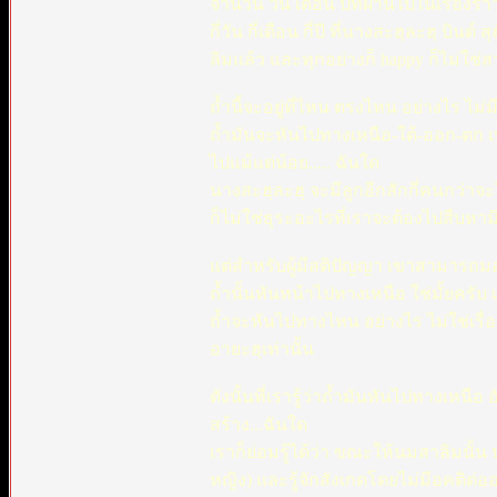
จำนวน วัน เดือน ปีที่ผ่านไปในเรื่องร
กี่วัน กี่เดือน กี่ปี ที่นางสะฮฺละฮฺ บ
ลิมแล้ว และทุกอย่างก็ happy ก็ไม่ใช่สา
ถ้ำนี้จะอยู่ที่ไหน ตรงไหน อย่างไร ไม่
ถ้ำมันจะหันไปทางเหนือ-ใต้-ออก-ตก เ
ไปแม้แต่น้อย..... ฉันใด
นางสะฮฺละฮฺ จะมีลูกอีกสักกี่คนกว่าจะ
ก็ไม่ใช่ธุระอะไรที่เราจะต้องไปสืบหาม
แต่สำหรับผู้มีสติปัญญา เขาสามารถมอ
ถ้ำนั้นหันหน้าไปทางเหนือ ใช่มั้ยครับ
ถ้ำจะหันไปทางไหน อย่างไร ไม่ใช่เรื่
อายะฮฺเท่านั้น
ดังนั้นที่เรารู้ว่าถ้ำมันหันไปทางเหนื
สร้าง...ฉันใด
เราก็ย่อมรู้ได้ว่า ขณะให้นมสาลิมนั้น
หญิง) และรู้จักสังเกตโดยไม่มีอคติต่ออ