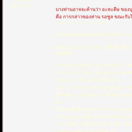
ตอบ: 226
บางท่านอาจจะค้านว่า อะหะดีษ ของบุคอฮ์รี
คือ การกล่าวของท่าน รอซูล ขณะรับโอ
===================
หลายช่วงหลายตอนเหลือเกินที่อาจานแมท
จะช็อควงการมั้ย ถ้าผม...ผู้ซึ่งขับเคี่
RIGHT!
ผมไม่ลังเลเลยที่จะกล่าวตามทั่นว่า ใช่เ
ไม่ว่าจะเป็นรายงานในบุคอรี มุสลิม ติร
วัฏเฏาะอ์....หรือจะอีกกี่ชุดก็ตาม
ไม่ว่าจะรายงานมาจาก อบูฮุร็อยเราะฮฺ(ที
อิบนิอับบาส อิบนิอุมัร อิบนิมัสอูด อะ
พัน
ทั้งหมดนั้นคือคำพูด คำกล่าว ของบุคค
จาก..คนนั้น-คนนี้..ตามที่เขาได้เห็น
อะไร ข้อความทั้งหมดใน "หะดีษ" ล้วน
การสรุปเหตุการณ์ของผู้พบเห็น