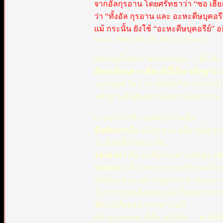
จากอัลกุรอาน โดยศรัทธาว่า “ซอ เฮี๊ย
ว่า “ทั้งอัล กุรอาน และ อะหะดีษบุคอรีย
แม้ กระนั้น ยังใช้ “อะหะดีษบุคอรีย์” 
(matt : Wed Mar 30, 2005 9:39 am)
นั่นค่อยใกล้ความจริงหน่อย .... อ๊ะ-อ๊ะ.
อัลหะดีษ(เศาะเฮียะห์)นี้เป็น หลักฐา
รอานเลย ไม่ว่าจะเป็นนักวิชาการคนไหน 
หลักฐานอันดับสองรองจากอัลกุรอาน
การอรรถาธิบายอัลกุรอานนั้น....
อันดับแรก
คือ อัลกุรอาน อธิบายอัลกุ
ละเอียดซึ่งกันและกัน
รองลงมา
คือ หะดีษของท่านรอซูล อธิ
รองลงมา
คือ เศาะหาบะฮฺอธิบายอัลกุ
ไปขณะอายะฮฺต่างๆถูกประทานลงมา ท่
รับการอบรมสั่งสอน และชี้แจงจากท่านร
ชัดเจนที่สุดรองจากท่านนบี
แล้วรองๆลงมาก็คือ ตาบิอีน .... ตาบิอิต