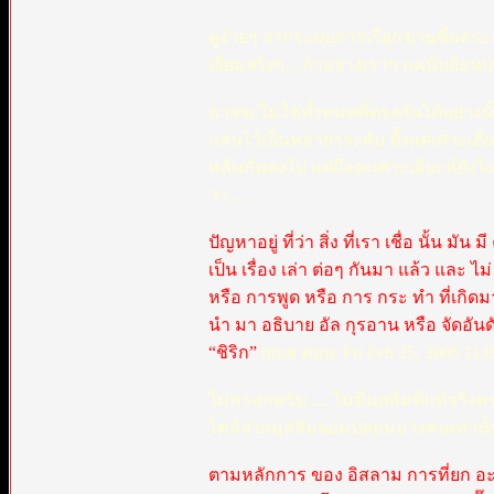
ดูง่ายๆ จากระบบการเรียกขานชื่อตระกูลขอ
เยี่ยมจริงๆ....ถ้าอย่างเราๆ แค่นับย้อน
อาจจะไม่ใช่ทั้งหมดที่ตรงกันได้อย่างนั้
แสนไว้เป็นหลายๆระดับ ตั้งแต่เศาะเฮี
หลั่นกันลงไป แต่ถึงจะเศาะเฮียะห์ยังไ
ว่า....
ปัญหาอยู่ ที่ว่า สิ่ง ที่เรา เชื่อ นั้น 
เป็น เรื่อง เล่า ต่อๆ กันมา แล้ว และ ไม
หรือ การพูด หรือ การ กระ ทำ ที่เกิดมา
นำ มา อธิบาย อัล กุรอาน หรือ จัดอันดั
“ชิริก”
(matt ตอบ: Fri Feb 25, 2005 11:
ไม่หรอกครับ .... ไม่มีมุสลิมที่แท้จร
ไคล้จากมุสลิมจอมปลอมบางคนเท่านั้น ที่ห
ตามหลักการ ของ อิสลาม การที่ยก อะหะดี