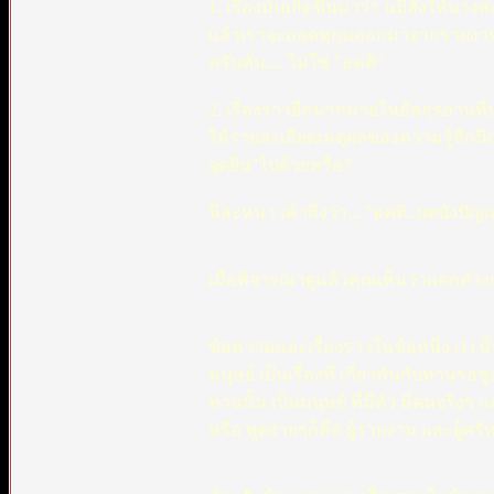
1. เรื่องมันเกิดขึ้นมาว่า นบีสั่งให้น
แล้วเราจะถอดหุกุมออกมาจากรายงานนี้อ
ครับทั่น.... ไม่ใช่ "อคติ"
2. เรื่องราวอีกมากมายในอัลกุรอานที่
ให้รายละเอียดเหตุผลของความรู้สึกนึกค
จุดยืน"ไปด้วยหรือ?
นี่ละหนา เค้าถึงว่า... "อคติ..บดบังปั
เมื่อพิจารณาดูแล้วคุณเห็นว่าแตกต่างกั
ข้อความและเรื่องราวในข้อหนึ่ง (1) นั้น 
มนุษย์ เป็นเรื่องที่ เกี่ยวพันกับท่านรอ
ท่านนั้น เป็นมนุษย์ ที่มีตัว มีตนจริง
หรือ พูดง่ายๆก็คือ ผู้รายงาน และผู้ศ