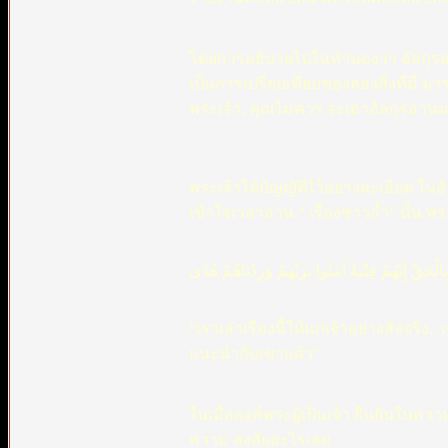
โดยการอธิบายไปในทำนองว่า อัลกุรอาน
เป็นการเปรียบเทียบของสองสิ่งที่มี ม
พระเจ้า, คุณไม่ควร จะเอาอัลกุรอานมา 
พระเจ้าได้บัญญัติไว้อย่างละเอียด ในอ
เข้าใจเวลาอ่าน “ เรื่องชาวถ้ำ” นั้น พร
لْحَقِّ إِنَّهُمْ فِتْيَةٌ آمَنُوا بِرَبِّهِمْ وَزِدْنَاهُمْ هُدًى
“เราเล่าเรื่องนี้ให้แก่เจ้าอย่างสัจจริง
แนะนำกับเขาแล้ว”
ในเมื่อองค์พระผู้เป็นเจ้า ยืนยันในคว
ความ สงสัยอะไรเลย