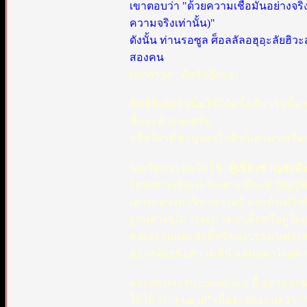
เขาตอบว่า "ด้วยความเชื่อมั่นอย่างจ
ความจริงเท่านั้น)"
ดังนั้น ท่านรอซูล ศ็อลลัลอฮุอฺะลัยฮ
สองคน
(อบูดาวูด : อัลอักฺฎียะฮฺ)
สิทธิพิเศษอันนั้นใช้ได้ครั้งเดียววันนั้
ชี้แนะด้วยนะครับ
หรือใครมีข้อมูลอะไรดีๆก็เอามาเสริม
ขอเรียนว่า ผมไม่ใช่ "
ผู้เชี่ยวชาญฮะดี
ไหนเศาะเฮียะห์-ไม่เศาะเฮียะห์ บัญญ
เสาะแสวงหาวิชาความรู้ และค้นคว้าด
ฐานต่างๆไม่ว่าจะมาจากเด็กหรือผู้ใ
คุณธรรมและศักดิ์ศรีของบรรดาเศาะห
อย่างน้อยข้อความที่นำเสนอมาโดยตลอ
และก่อนจะจบ episode-viii นี้ อยากจะข
ให้ได้ว่า “‏الرضاع” เนี่ยจะต้องแปลว่า “การให้นมจากทรวงอก” อย่างเดียวเท่านั้น ...ก็ได้ครับ...ถ้าจะเอาอย่างงั้น