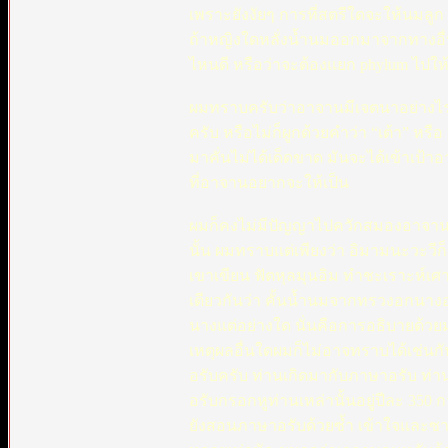
เพราะยังงัยๆ การที่สตรีใดจะให้นมลูก
ถ้าหญิงใดหลั่งน้ำนมออกมาจากทางอื่นได้
ไหนดี หรือว่าจะต้องแยก phylum ไปให้อย
ผมทราบครับว่าอาจานมีเจตนาอย่างไร อ
ครับ หรือไม่ก็ผูกด้วยคำว่า “เต้า” หร
มาคั่นไม่ได้เด็ดขาด มันจะได้เข้าเป้าอ
ที่อาจานอยากจะให้เป็น
ผมก็คงไม่มีปัญญาไปควักสมองอาจานอ
นั้น ผมทราบแต่เพียงว่า อิมามนะวะวีก็ดี
เขาเขียน ฟัตหุลมุนอิม ทำชะเราะห์เศา
เดียวกันว่า คั้นน้ำนมจากทรวงอกนาง
นางแต่อย่างใด นั่นคือการอธิบายด้
เหตุผลอื่นใดผมก็ไม่อาจทราบได้เช่นกัน
อรับครับ ท่านเกิดมากับภาษาอรับ ท่
อรับกรอกหูท่านเหล่านั้นอยู่ปีละ 350 ก
ยังสอนภาษาอรับด้วยซ้ำ เข้าใจและซ