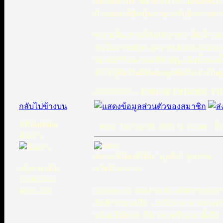
หลายเท่านัก ขนาดว่าเวลานอนหลับถ้าท่
มี subtitle ก็ยังเป็นภาษาอรับอีกต่างหาก เ
ขนาดนั้น ท่านก็ยังอธิบายว่า คั้นน้ำนมมาใ
จำเป็นว่าจะต้อง ดูดจากเต้าเสมอไปหรอก
ท้องผู้บริโภค และที่สำคัญ เมื่อน้ำนมน
ทำให้ผู้ดื่มกินมีพันธะผูกพันกับนางใ
////////////////// --- END OF EPISODE VIII ---
กลับไปข้างบน
AlGhuraba
ตอบ: Tue Sep 06, 2005 11:44 pm
ชื่อ
มือเก๋า
สลาม พี่น้องที่เป็น “มุสลิม” ทุกท่าน
เข้าร่วมเมื่อ:
หวัดดี อาจาน!
15/06/2004
ตอบ: 226
Episode-viii จบแล้วครับ แต่ฝากบอกอ
อีกสักระยะหนึ่ง ... หวังว่าอาจานคงเ
พร้อมได้งัยล่ะ ใช้เวลาเตรียมมาตั้งปีกว่า