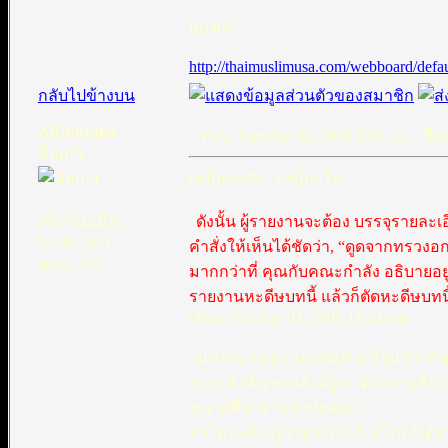
แมทท์
http://thaimuslimusa.com/webboard/defau
กลับไปข้างบน
AlGhuraba
ตอบ: Sun Sep 04, 2005 1:03 am
ชื่อก
มือเก๋า
เหนื่อยครับ...เหนื่อยใจ!
เข้าร่วมเมื่อ:
“
ดังนั้น ผู้รายงานจะต้อง บรรจุรายละเ
15/06/2004
คำสั่งให้เห็นได้ชัดว่า, “ดูดจากทรวงอก”
ตอบ: 226
มากกว่าที่ คุณกับคณะกำลัง อธิบายอยู
รายงานหะดีษบทนี้ แล้วก็ตัดหะดีษบทนี้
(Matt : Sat Sep 03, 2005 11:14 pm)
-----------------------------------
ไม่ทราบว่าเอากฎเกณฑ์อะไรมากำกับล่ะครั
สาระสำคัญของสิ่งที่ผู้เล่าต้องการสื่
ขนาดที่อาจานกำหนดมา
ทำไมจะต้องรู้ว่านางหายไปกี่วัน กี่เดื