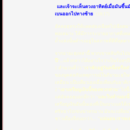
"
และเจ้าจะเห็นดวงอาทิตย์เมื่อมันขึ
เบนออกไปทางซ้าย
" (18:17)
อัลลอฮฺทรงให้แดดส่องเฉียดไปเฉียดมา 
พอเหมาะ ให้มีการระบายอากาศที่เหมาะ
ถ้ำแห่งนั้นดำรงอยู่ในสภาพที่ดีที่สุดต
จากอายะฮฺเหล่านี้ พวกเขาหลับกันไปนาน
ปี
"...แล้วกล่าวได้อย่างไรว่าเป็นร้อย
1 สำนวนที่ว่า "
เราพักอยู่วันหนึ่งหรือส
ของบุคคลกับเหตุการณ์ในกิยามะฮฺในหลาย
เหมือน แป๊บเดียวเองเมื่อเทียบกับอาคิเ
2 "
เอาเหรียญเงินนี้ของพวกท่าน
" ไปซ
แต่อัลลอฮฺบอกอีกว่า "
และในทำนองนั้น
เหรียญเงินอันนั้นเองที่เป็นเบาะแสให้
ศรัทธาไปเข่นฆ่าทรมาน มันจะเปลี่ยนไปกี
ชาวเมืองจึงบอกว่า.... "
แน่นอน เราจะส