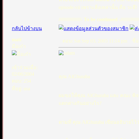
episode-vii เพราะสิ่งเหล่านั้น คือ วะฮี!
//////////////////- To be continued -///////////////
กลับไปข้างบน
matt
ตอบ: Sat Sep 03, 2005 11:14 pm
ชื่อ
มือเก๋า
เข้าร่วมเมื่อ:
02/06/2004
คุณ AlGhuraba
ตอบ: 254
ที่อยู่: usa
ผมขอให้คุณ AlGhuraba และ คณะ พิจจาร
แตกต่างกันอย่างไร?
ตามที่ คุณ AlGhuraba เขียนอธิบายไว้ว่