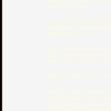
ข้อแตกต่าง ระหว่างเรื่อง ชาวถ้ำ กับ 
กันมากทีเดียว ทั้งนี้เพราะ
1. เรื่องชาวถ้ำ เป็นสุภาษิตสอนใจในเ
ละเอียดอย่างอื่นนอกจาก เนื้อหาของ
บัญญัติไว้ในอัลกุรอาน (18:13)
2. เรื่อง “ นบีสั่งให้นางสะฮฺละฮฺให
ผู้เป็นเจ้า มีคำสั่งที่ ผิดศีลธรรมสั่งให
เรื่องราวเหล่านี้เลย และไม่มีการรับรอ
นี้คือข้อแตกต่างซึ่งไม่สามารถจะเปรี
ดังนั้น ผู้รายงานจะต้อง บรรจุรายละเอ
คำสั่งให้เห็นได้ชัดว่า, “ดูดจากทรวงอก”
มากกว่าที่ คุณกับคณะกำลัง อธิบายอยู
รายงานหะดีษบทนี้ แล้วก็ตัดหะดีษบทนี้