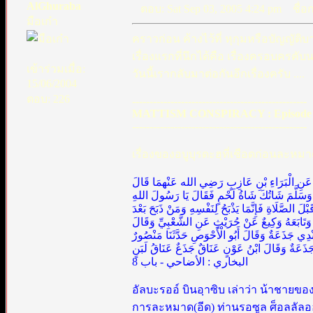
AlGhuraba
ตอบ: Sat Sep 03, 2005 4:24 pm
ชื่อก
มือเก๋า
คราวก่อน ค้างไว้ที่ หุกุมหรือบัญญัติบ
เรื่องแรกที่นึกได้คือ เรื่องครอบครคั
เข้าร่วมเมื่อ:
วันนี้เรากลับมาต่อกันอีกเรื่องครับ ....
15/06/2004
ตอบ: 226
--------------------------------------------------
MATTISM CONSPIRACY : Episode 
--------------------------------------------------
เรื่องของอบูบุรดะฮฺที่เชือดก่อนละหมา
نْ عَامِرٍ عَنِ الْبَرَاءِ بْنِ عَازِبٍ رَضِي الله عَنْهمَا قَالَ
 وَسَلَّمَ شَاتُكَ شَاةُ لَحْمٍ فَقَالَ يَا رَسُولَ اللهِ
َ الصَّلَاةِ فَإِنَّمَا يَذْبَحُ لِنَفْسِهِ وَمَنْ ذَبَحَ بَعْدَ
مَ وَتَابَعَهُ وَكِيعٌ عَنْ حُرَيْثٍ عَنِ الشَّعْبِيِّ وَقَالَ
دِي جَذَعَةٌ وَقَالَ أَبُو الْأَحْوَصِ حَدَّثَنَا مَنْصُورٌ
َذَعَةٌ وَقَالَ ابْنُ عَوْنٍ عَنَاقٌ جَذَعٌ عَنَاقُ لَبَنٍ
البخاري : الأضاحي - باب 8
อัลบะรออ์ บินอฺาซิบ เล่าว่า น้าชายของ
การละหมาด(อีด) ท่านรอซูล ศ็อลลัลอฮุ