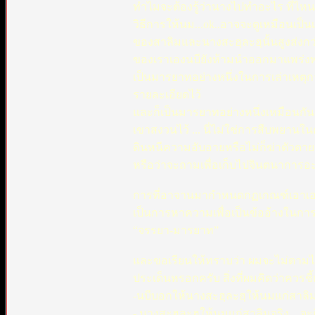
ทำไมจะต้องรู้ว่านางไปทำอะไร ที่ไหน
วิธีการให้นม...ok..อาจจะดูเหมือนเป็นเรื
ของสาลิมและนางสะฮฺละฮฺนั้นสูงส่งก
ของเราเองนบียังห้ามนำออกมาแพร่งพราย 
เป็นมารยาทอย่างหนึ่งในการเล่าเหตุการ
รายละเอียดไว้
และก็เป็นมารยาทอย่างหนึ่งเหมือนกันสำห
เขาสงวนไว้ ... นี่ไม่ใช่การสืบพยาน
ดินหนีความอับอายหรือไม่ก็ฆ่าตัวต
หรือว่าจะถามเพื่อเก็บไปจินตนาการอะไ
การที่อาจานมากำหนดกฏเกณฑ์เอาเองว่า
เป็นการหาความเพื่อเป็นข้ออ้างในกา
“จรรยา-มารยาท”
และขอเรียนให้ทราบว่า ผมจะไม่ตามไปเ
ประเด็นหรอกครับ สิ่งที่ผมคิดว่าควรชี้
-นบีบอกให้นางสะฮฺละฮฺให้นมแก่สาลิ
- นางสะฮฺละฮฺให้นมแก่สาลิมจริง... จะ