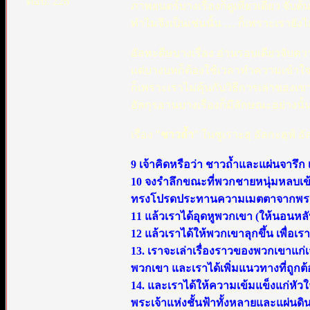
ตอบ: 226
ภาพยนตร์บางเรื่องก็ดูเที่ยวเดียว จั
ทำไมจึงเป็นเช่นนั้น … ก็เพราะเรายังไ
อัลหะดีษบางเรื่อง อ่านรอบเดียวจับคว
แต่บางบทก็ต้องใช้เวลาทำความเข้าใจ บ
ก็เพราะเราไม่คุ้นกับวิธีการเล่าของเข
อัลกุรอานบางเรื่องก็มีลักษณะอย่างนั้น
เรื่อง "
ชาวถ้ำ
" ในซูเราะฮฺ อัลกะฮฺฟ์ อั
9 เจ้าคิดหรือว่า ชาวถ้ำและแผ่นจารึ
10 จงรำลึกขณะที่พวกชายหนุ่มหลบเข้
ทรงโปรดประทานความเมตตาจากพระองค
11 แล้วเราได้อุดหูพวกเขา (ให้นอนหลั
12 แล้วเราได้ให้พวกเขาลุกขึ้น เพื่อเร
13. เราจะเล่าเรื่องราวของพวกเขาแก่
พวกเขา และเราได้เพิ่มแนวทางที่ถูกต
14. และเราได้ให้ความเข้มแข็งแก่หั
พระเจ้าแห่งชั้นฟ้าทั้งหลายและแผ่นดิ