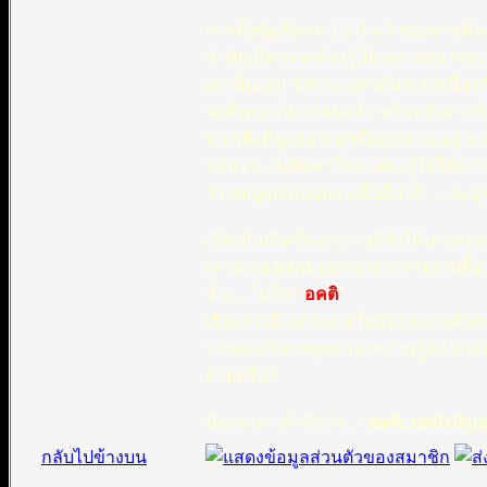
การตั้งข้อสังเกต 1-2-3-4-5 ของจานนั้นที
สำคัญที่ควรจะต้องรู้นั่นเอง เจตนาของผู้เล
เท่านั้นเอง! จังหวะเวลามันจะต่อเนื่อ
จะตั้งครรภ์มาก่อนแล้ว หรือหลังจากที่
นางเพิ่งมีลูกอ่อน ลูกที่ออกมาจะอยู่จ
หรือว่า...ยังคิดคาใจว่า ต้องรู้ให้ได้ส
ว่า สมบูรณ์แบบและเชื่อถือได้! ....นะอู
เรื่องมันเกิดขึ้นมาว่า นบีสั่งให้นาง
เราจะถอดหุกุมออกมาจากรายงานนี้อย่าง
ทั่น.... ไม่ใช่ "
อคติ
"
เรื่องราวอีกมากมายในอัลกุรอานที่บรร
รายละเอียดเหตุผลของความรู้สึกนึกคิด 
ด้วยหรือ?
นี่ละหนา เค้าถึงว่า... "
อคติ..บดบังปัญ
กลับไปข้างบน