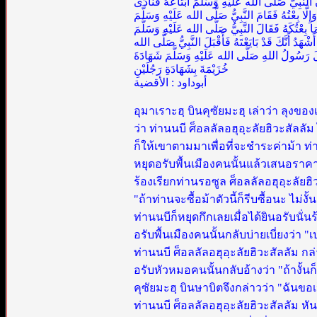
النَّبِيَّ صَلَّى الله عَلَيْهِ وَسَلَّمَ ابْتَاعَهُ فَنَادَى
َا بِعْتُهُ فَقَامَ النَّبِيُّ صَلَّى الله عَلَيْهِ وَسَلَّمَ
َا بِعْتُكَهُ فَقَالَ النَّبِيُّ صَلَّى الله عَلَيْهِ وَسَلَّمَ
شْهَدُ أَنَّكَ قَدْ بَايَعْتَهُ فَأَقْبَلَ النَّبِيُّ صَلَّى الله
َلَ رَسُولُ اللهِ صَلَّى الله عَلَيْهِ وَسَلَّمَ شَهَادَةَ
خُزَيْمَةَ بِشَهَادَةِ رَجُلَيْنِ
أبوداود : الأقضية
อุมาเราะฮฺ บินคุซัยมะฮฺ เล่าว่า ลุงขอ
ว่า ท่านนบี ศ็อลลัลอฮุอฺะลัยฮิวะสัลลัม
ก็ให้เขาตามมาเพื่อที่จะชำระค่าม้า ท่าน
หยุดอรับพื้นเมืองคนนั้นแล้วเสนอราคาสูง
ร้องเรียกท่านรอซูล ศ็อลลัลอฮุอฺะลัยฮิ
"ถ้าท่านจะซื้อม้าตัวนี้ก็รีบซื้อนะ ไม่
ท่านนบีก็หยุดกึกเลยเมื่อได้ยินอรับนั่น
อรับพื้นเมืองคนนั้นกลับบ่ายเบี่ยงว่า 
ท่านนบี ศ็อลลัลอฮุอฺะลัยฮิวะสัลลัม กล
อรับหัวหมอคนนั้นกลับอ้างว่า "ถ้างั้น
คุซัยมะฮฺ บินษาบิตจึงกล่าวว่า "ฉันขอ
ท่านนบี ศ็อลลัลอฮุอฺะลัยฮิวะสัลลัม 