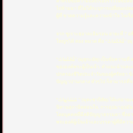
สำหรับข้อความและเรื่องราวในข้อสอง(
ไปข้ามมา ที่ไม่ได้ระบุการเปลี่ยนแปล
จาก ซูเราะฮฺอาละอิมรอน อายะที่ 7 อ
“مُّحْكَمَاتٌ” (มุฮฺกะมัตฺ) เป็นข้อความที่ ตรงไปตรงมา, เกี่ยวพันกับความศรัทธา, ในเรื่องเตาฮีด(ความเป็นหนึ่งเดียว
ขององค์พระผู้เป็นเจ้า, คำแนะนำและ
ปกครองชีวิตประจำวันของผู้ศรัทธา ข้อ
ปัญญาปานกลาง ทั่วๆไป ก็สามารถที่จะ
“مُتَشَابِهَاتٌ ” (มุตะชาบิฮัตฺ) ได้แก่อายะต่างๆที่ มีความหมายแฝงอยู่ภายในเรื่องราว หรือ สำนวน โวหาร เป็น
นิทานสุภาษิตสอนใจ, การอุปมาอุปมัย
โดยบุคคลที่มีสติปัญญาธรรมดา ซึ่งอาจ
พระองค์ผู้เป็นเจ้าและบรรดาผู้ที่มีควา