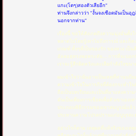
แกะ(โตๆ)สองตัวเสียอีก"
ท่านจึงกล่าวว่า "งั้นจงเชือดมันเป็น
นอกจากท่าน"
เรื่องนี้ ขอให้สังเกตถึงความมุ่งมั่น
พลาดไปโดยรู้เท่าไม่ถึงการณ์ และก็ค
เกณฑ์ ทั้งๆที่เป็นของรัก ของหวง เป็นสิ
อัลลอฮฺทรงพอพระทัย.... การที่จะบอกปัด
เราจะรู้สึกผิดหวังและเสียกำลังใจขน
ผมเข้าใจว่านั่นอาจเป็นเหตุที่ท่านนบี
ความเข้าใจในภารกิจที่ต้องกระทำในพิธ
ถือเป็นบทเรียนและเป็นที่มาแห่งความ
มันเป็นเพียงการเชือดเพื่อตัวเขาเองเท่
ประกอบพิธีกรรมของเขาสมบูรณ์แล้ว เ
ประทานความโปรดปรานแก่อบูบุรดะฮ
อย่างไรก็ตาม เหตุผลที่แท้จริงของเหต
หรือจะอะไรก็แล้วแต่ที่มาจากคำสั่งนบ