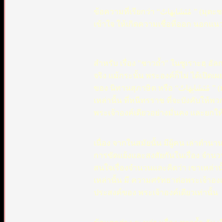
ข้อความที่เรียกว่า “مُتَشَابِهَاتٌ ” (มุตะชาบิฮัตฺ) นี้ แหละที่บรรดาผูฉ้อฉล นำมาแปลบิดเบือน หลอกลวงผู้ที่ไม่
เข้าใจ ให้เกิดความเชื่อที่ออก นอก
สำหรับ เรื่อง "ชาวถ้ำ" ในซูเราะฮฺ อัลกะฮ
จริง แม้กระนั้น พระองค์ก็ไม่ ได้เปิดเ
ของ นิทานสุภาษิต หรือ “مُتَشَابِهَاتٌ ” (มุตะชาบิฮัตฺ), ที่มีคติสอนใจ ในเรื่องความศรัทธา ของ ชายผู้อยู่ ในถ้ำนั้น
เหล่านั้น ที่หนีทรราช ที่จะบังคับให
พระเจ้าองค์เดียวอย่างมั่นคง และยกให้
เนื่อง จากในสมัยนั้น มีผู้คน เล่าตำนา
การขัดแย้งและสงสัยกันในเรื่อง จำนวน 
สนใจเรื่องจำนวนและคิดว่า เขาเหล่านั้นเ
เหล่านั้น มี ความศรัทธาต่อพระเจ้าอง
ประสงค์ของ พระเจ้าองค์เดียวเท่านั้น