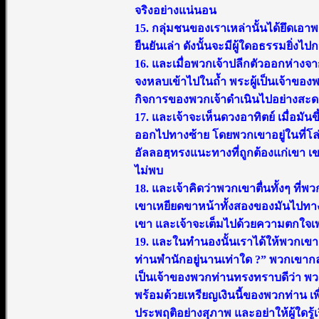
จริงอย่างแน่นอน
15. กลุ่มชนของเราเหล่านั้นได้ยึดเอ
ยืนยันเล่า ดังนั้นจะมีผู้ใดอธรรมยิ่งไปก
16. และเมื่อพวกเจ้าปลีกตัวออกห่างจา
จงหลบเข้าไปในถ้ำ พระผู้เป็นเจ้าข
กิจการของพวกเจ้าดำเนินไปอย่างสะ
17. และเจ้าจะเห็นดวงอาทิตย์ เมื่อม
ออกไปทางซ้าย โดยพวกเขาอยู่ในที่โล่ง
อัลลอฮฺทรงแนะทางที่ถูกต้องแก่เขา เขา
ไม่พบ
18. และเจ้าคิดว่าพวกเขาตื่นทั้งๆ 
เขาเหยียดขาหน้าทั้งสองของมันไปทา
เขา และเจ้าจะเต็มไปด้วยความตกใจ
19. และในทำนองนั้นเราได้ให้พวกเขา
ท่านพำนักอยู่นานเท่าใด ?” พวกเขากล่า
เป็นเจ้าของพวกท่านทรงทราบดีว่า พวก
พร้อมด้วยเหรียญเงินนี้ของพวกท่าน เพื
ประพฤติอย่างสุภาพ และอย่าให้ผู้ใดรู