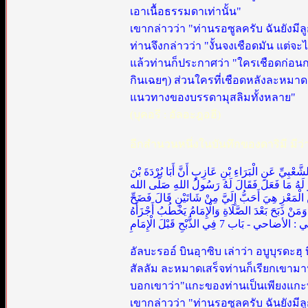
เอาเนื้อธรรมดาเท่านั้น"
เขากล่าวว่า "ท่านรอซูลครับ ฉันยังมีล
ท่านจึงกล่าวว่า "งั้นจงเชือดมัน แ
แล้วท่านก็ประกาศว่า "ใครเชือดก่อนการ
กินเฉยๆ) ส่วนใครที่เชือดหลังละหมาด
แนวทางของบรรดามุสลิมทั้งหลาย"
(บุคอรี : อัลอะฎอฮี)
อีกสำนวนหนึ่งในบันทึกของดาริมี มีว่
الشَّعْبِيِّ عَنِ الْبَرَاءِ بْنِ عَازِبٍ أَنَّ أَبَا بُرْدَةَ بْنَ
كَرَ لَهُ مَا فَعَلَ فَقَالَ لَهُ رَسُولُ اللهِ صَلَّى الله
لْمَعْزِ هِيَ أَحَبُّ إِلَيَّ مِنْ شَاتَيْنِ قَالَ فَضَحِّ
نْ ذَبَحَ بَعْدَ الصَّلَاةِ وَالْإِمَامُ يَخْطُبُ أَجْزَأَهُ
احي - بَاب 7 فِي الذَّبْحِ قَبْلَ الْإِمَامِ
อัลบะรออ์ บินอฺาซิบ เล่าว่า อบูบุรดะฮ
สัลลัม ละหมาดเสร็จท่านก็เรียกเขามาหา
บอกเขาว่า"แกะของท่านเป็นเพียงแกะที่
เขากล่าวว่า "ท่านรอซูลครับ ฉันยังมีลู