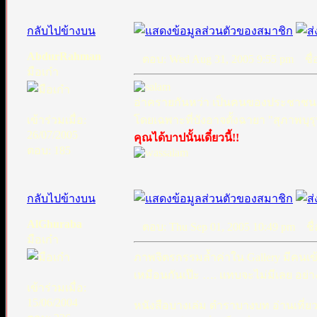
กลับไปข้างบน
AbdurRahman
ตอบ: Wed Aug 31, 2005 9:55 pm
ชื่อ
มือเก๋า
อ่าครายกันหว่า เป็นคนของประชาชน งง
เข้าร่วมเมื่อ:
โดยเฉพาะที่บังอาจตั้งฉายา "สุภาพบุรุ
26/07/2005
คุณได้บาปนั้นเดี๋ยวนี้!!
ตอบ: 185
กลับไปข้างบน
AlGhuraba
ตอบ: Thu Sep 01, 2005 10:49 pm
ชื่
มือเก๋า
ภาพจิตรกรรมล้ำค่าใน Gallery มีคนเข
เหมือนกันเป๊ะ …. แทบจะไม่มีเลย อย่
เข้าร่วมเมื่อ:
15/06/2004
หนังสือบางเล่ม ตำราบางบท อ่านเที่ยวเด