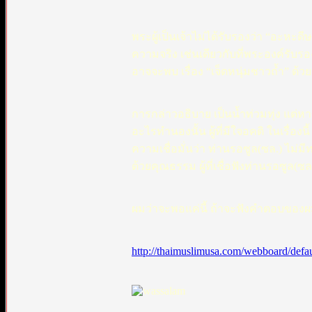
พระผู้เป็นเจ้าไม่ได้รับรองว่า “อะหะด
ความจริง เช่นเดียวกับที่พระองค์รับ
อาจจะพบ เรื่อง “เจ็ดหนุ่มชาวถ้ำ” ด้ว
การกล่าวอธิบาย เป็นน้ำท่วมทุ่ง แต่หา
อะไรทำนองนั้น ผู้ที่มีใจอคติ ในเรื่องนี
ความเชื่อมั่นว่า ท่านรอซูล(ซล.) ไม่มีท
ด้วยคุณธรรม ผู้ที่เชื่อฟังท่านรอซูล(ซ
ผมว่าจะพอแค่นี้ ถ้าจะฟังคำตอบของผมอ
http://thaimuslimusa.com/webboard/defau