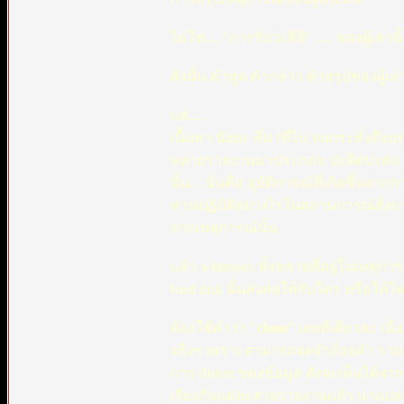
ไม่ใช่.... "การรับวะฮีย์" ..... ของผู้เ
ดังนั้น คำพูด คำกล่าว คำสรุปของผู้เล่าห
แต่.....
เนื้อหา นัยยะ ที่มาที่ไป จนกระทั่งถ
หลายรายงานมาประกอบ ปะติดปะต่อ และว
นั้น....นั่นคือ อุบัติการณ์ที่เกิดขึ้นจ
ท่านปฏิบัติอย่างไรในสถานการณ์สิ่งแ
จากเหตุการณ์นั้น
แล้ว witnesses ทั้งหลายที่อยู่ในเหตุกา
hard disk นั้นส่งต่อให้กับใคร หรือให้ใ
ต้องใช้คำว่า "
clone
" เลยทีเดียวละ เน
จริงๆ เพราะสามารถจดจำถ้อยคำ รายล
การ distort ของข้อมูล ดังจะเห็นได้จาก
เรียงกันแต่ละสายรายงานแล้ว น่าแปลกท