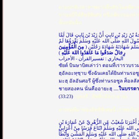
ตามปกติเวลาหาพยานยืนยันในคดีต่างๆนี
ท่านนบีให้สิทธิพิเศษ หนึ่งเดียวของท่า
นั้นสมัยนั้น
جَةُ بْنُ زَيْدِ بْنِ ثَابِتٍ أَنَّ زَيْدَ بْنَ ثَابِتٍ قَالَ لَمَّا
لَ اللهِ صَلَّى الله عَلَيْهِ وَسَلَّمَ يَقْرَؤُهَا لَمْ
َسَلَّمَ شَهَادَتَهُ شَهَادَةَ رَجُلَيْنِ
مِنَ الْمُؤْمِنِينَ
)
رِجَالٌ صَدَقُوا مَا عَاهَدُوا اللهَ عَلَيْهِ
البخاري : تفسيرالقرآن - الأحزاب
ซัยด์ บินษาบิตเล่าว่า ตอนที่เรารวบรว
ฮฺอัลอะหฺซฺาบ ซึ่งฉันเคยได้ยินท่านรอ
มะฮฺ อัลอันศอรี ผู้ซึ่งท่านรอซูล ศ็
ชายสองคน นั่นคืออายะฮฺ ....
ในบรรดาผู
(33:23)
(บุคอรี : ตัฟสีรอัลกุรอาน)
สาเหตุที่มาของสิทธิพิเศษนี้ เราพบใน
َثَهُمْ أَخْبَرَنَا شُعَيْبٌ عَنِ الزُّهْرِيِّ عَنْ عُمَارَةَ بْنِ
لَّى الله عَلَيْهِ وَسَلَّمَ ابْتَاعَ فَرَسًا مِنْ أَعْرَابِيٍّ
لُ اللهِ صَلَّى الله عَلَيْهِ وَسَلَّمَ الْمَشْيَ وَأَبْطَأَ