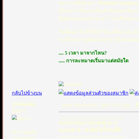
มหากาพย์สุด hot :
Mattism Conspira
เนื่องจากเป็นประเด็นสำคัญของเรื่องรา
ยืนยันของของอาจานว่า “หะดีษ(เศาะเฮี
วันนี้ผมเกริ่นไว้ให้ทำใจแค่นี้ก่อนละก
จะมีข้อความเตือนใจอาจานไปตลอดตอน
.... 5 เวลา มาจากไหน?
..... การละหมาดเริ่มมาแต่สมัยใด
กลับไปข้างบน
AlGhuraba
ตอบ: Wed Sep 07, 2005 11:53 pm
ชื่
มือเก๋า
-------------------------------------------
MATTISM CONSPIRACY
Episode-II : หะดีษไม่ใช่วะฮีย์
เข้าร่วมเมื่อ:
-------------------------------------------
15/06/2004