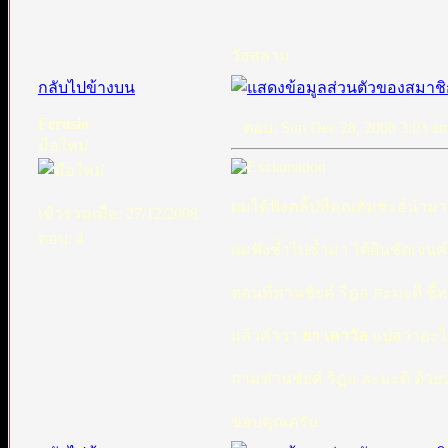
วัสสลาม
กลับไปข้างบน
Ferusio
ตอบ: Sun Dec 28, 2008 3:03 a
มือใหม่
ผมได้ฟังคลิ๊ปที่คุณฮัมซะฮ์นำมา
เข้าร่วมเมื่อ: 27/12/2008
ตอบ: 4
ผมฟังซ้ำไปซ้ำมา ได้ยินชัดเจน
ตอนที่ท่านชัยค์ ริฎอ สะมะดี ชี้ห
แล้วคำว่า
ยา เคาวัล
แปลว่าอะไ
ถามท่านชัยค์ ริฎอ สะมะดี ด้วย
ขอบคุณครับ