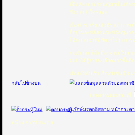
ที่ผิดคือ เอาบัรซันญีมาเป็นเรื่
ซึ่งถามว่าใครสอน
เรื่องที่เข้าเรียนอัซฮัร แล้วตา
ก็อยู่ในอะห์ลิสซุนนะห์วัลญมาอ
ก็อีหม่ามชาฟิอีฟัตวาไว้ว่า การ
ผมเรียนมาก็ไม่มีอาจารย์ในสาย
ผมยังได้รู้รายละเอียดมากขึ้นอี
เรื่องมัซฮับ กับ เรื่องบัรซันญ
กลับไปข้างบน
แสดงการตอบก่อนนี้:
อนุรักษ์มรดกอิสลาม หน้ากระดา
หน้า
4
จากทั้งหมด
6