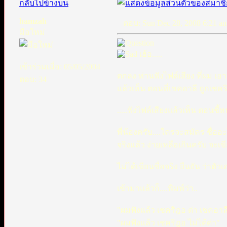
กลับไปข้างบน
hamzah
ตอบ: Sun Dec 28, 2008 6:21 a
มือใหม่
เฮ้อ.....
เข้าร่วมเมื่อ: 05/05/2004
ตกลง ท่านฟังไฟล์เสียง ที่ผม เอ
ตอบ: 34
แล้วเห็น ตอนที่เชคอาลี ถูกเชคริ
.....ฟังไฟล์เสียงแล้วเห็น ตอนชี้ห
พี่น้องครับ....ใครจะสมัคร ชื่
จริงแล้ว ง่ายเหลือเกินครับ จะเข
ไม่ได้เขียนชื่อจริง ยืนยัน ว่าต
เข้ามาแล้วก็....พิมพ์ว่า..
"ผมฟังแล้ว เชคริฎอ ด่า เชคอาลี
"ผมฟังแล้ว เชคริฎอ ไม่ได้ด่า"