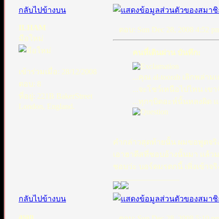
กลับไปข้างบน
ILHAM
ตอบ: Sun Dec 28, 2008 4:52 p
มือใหม่
คนที่เดินผ่าน บันทึก:
เข้าร่วมเมื่อ: 28/12/2008
...คุณ al-toorab เลิกพล่
ตอบ: 8
...จะโชว์เหนือไปไหน เขาจั
ที่อยู่: 221B BakerStreet
...ทุกๆบิดอะห์นั้นหลงผิด
London, England.
คำกล่าวสุดท้ายนั้น ผมขอพูดจริง
เอาฮาดีสที่ชอบอ้างนั้นมา แล้
ชอบว่ะ บอร์ดมรดกนี้ เพิ่งเข้าจร
_________________
กลับไปข้างบน
asan
ตอบ: Sun Dec 28, 2008 5:10 p