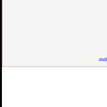
Powered by
php