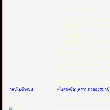
ตกลงจะเชื่อใครล่ะเนี่ย
อย่างน้อยนะครับ พี่น้องกล่าวอ
"เชคริฎอ ด่าจริง และนี่คือ หลั
เหมือนกับ ที่ ผมบอกว่า
"เชคริฎอ ไม่ได้ ด่า " และนำหล
และที่สำคัญ.... ท่านจะโพสอะไรผ
แต่ ถ้าท่านกำลังจะวิจารณ์ บุคคล
เพื่อเป็น มาตรการในการแสดงควา
ท่านเอง เพราะ ประวัติศาสตร์มัน
ทั้งนี้ ยังงัยเสีย การบันทึก ณ ท
กลับไปข้างบน
hamzah
ตอบ: Sun Dec 28, 2008 6:35 a
มือใหม่