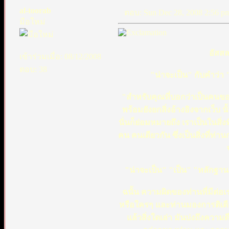
al-toorab
ตอบ: Sun Dec 28, 2008 2:56 p
มือใหม่
อัสสล
เข้าร่วมเมื่อ: 08/12/2008
ตอบ: 38
"น่าจะเป็น" กับคำว่า "เป
"สำหรับคุณที่บอกว่าเป็นคนของ
พร้อมยังยกสิ่งอ้างอิงจากเว็บ น
นั่นก็ย่อมหมายถึง เราเป็นในสิ่ง
คน คนเดียวกัน ซึ่งเป็นสิ่งที่ท
"น่าจะเป็น" "เป็น" "หลักฐาน
ฉนั้น ความผิดของท่านที่มีต่อเ
หรือใครๆ และท่านมองการติเตือน
แล้วสิ่งใดเล่า มันบ่งถึงควา