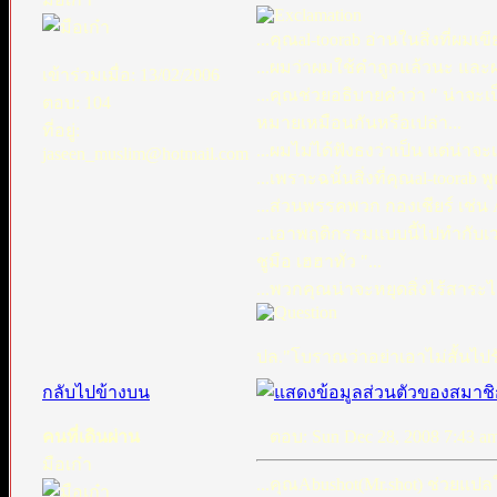
...คุณal-toorab อ่านในสิ่งที่ผมเข
...ผมว่าผมใช้คำถูกแล้วนะ และผม
เข้าร่วมเมื่อ: 13/02/2006
...คุณช่วยอธิบายคำว่า " น่าจะเป
ตอบ: 104
หมายเหมือนกันหรือเปล่า...
ที่อยู่:
...ผมไม่ได้ฟังธงว่าเป็น แต่น่า
jaseen_muslim@hotmail.com
...เพราะฉนั้นสิ่งที่คุณal-toorab
...ส่วนพรรคพวก กองเชียร์ เช่น Abu
...เอาพฤติกรรมแบบนี้ไปทำกับเวป
ชูมือ เฮฮาทั่ว "...
...พวกคุณน่าจะหยุดสิ่งไร้สาระไ
ปล."โบราณว่าอย่าเอาไม่สั้นไปรั
กลับไปข้างบน
คนที่เดินผ่าน
ตอบ: Sun Dec 28, 2008 7:43 a
มือเก๋า
...คุณAbushot(Mr.shot) ช่วยแปลให