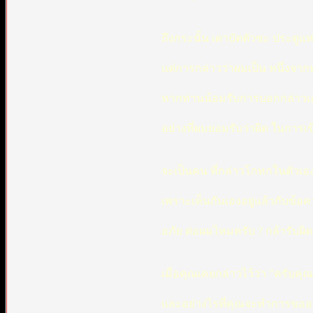
ถึงกระนั้น เตาบัตตัวซะ ประตูแ
แต่การกล่าวว่าผมเป็น หนึ่งจาก
หากท่านน้อมรับการบอกกล่าวเล่า
อย่างที่ผมยอมรับว่าผิด ในการ
จะเป็นคน ที่กล่าวโกหกในตัวเอง แล
เพราะเห็นกันเองอยู่แล้วกับข้อคว
อภัย ต่อผมไหมครับ ? กล้ารับผิ
เมื่อคุณเคยกล่าวไว้ว่า "ครับค
และอย่างไรที่คุณจะทำการขออภั