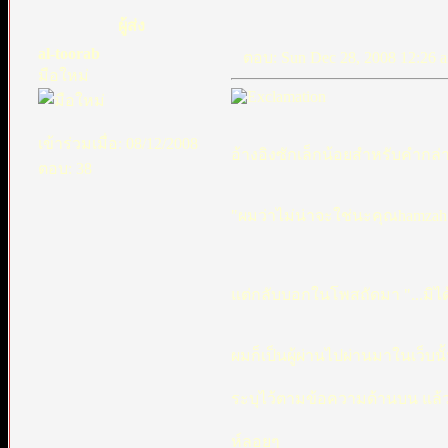
ผู้ส่ง
al-toorab
ตอบ: Sun Dec 28, 2008 12:26 
มือใหม่
เข้าร่วมเมื่อ: 08/12/2008
อ้างอิงซักเล็กน้อยสำหรับคำกล
ตอบ: 38
"ผมว่าไม่น่าจะใช่นะคุณhamza
แต่กลับบอกในโพสถัดมา "...มิได้
ผมก็เป็นผู้ผ่านไปผ่านมาในเว็บนั
ระบุไว้ตามข้อความด้านบน แล้ว
ห์ลอยๆ