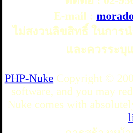
ติดต่อ :
02-956
E-mail :
morado
ไม่สงวนลิขสิทธิ์ ในการ
และควรระบุแห
PHP-Nuke
Copyright © 2005
software, and you may redi
Nuke comes with absolutely 
l