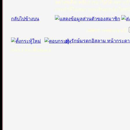
ขอโทษที่ยกหลักการมาไม่ได้ เพราะถ้
กระทำที่โง่เขลา และเห็นแก่ประโยชน์
กลับไปข้างบน
แสดงการตอบก่อนนี้:
อนุรักษ์มรดกอิสลาม หน้ากระดา
หน้า
1
จากทั้งหมด
1