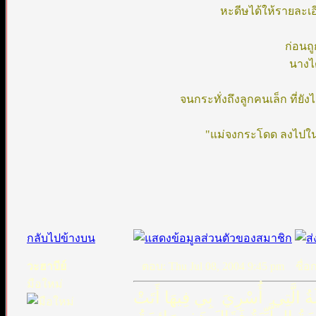
หะดีษได้ให้รายละเ
ก่อนถู
นางได
จนกระทั่งถึงลูกคนเล็ก ที่
"แม่จงกระโดด ลงไปใน
กลับไปข้างบน
วะฮาบีย์
ตอบ: Thu Jul 08, 2004 9:45 pm
ชื่อก
มือใหม่
لَةُ الَّتِي ‏ ‏أُسْرِيَ ‏ ‏بِي فِيهَا أَتَتْ