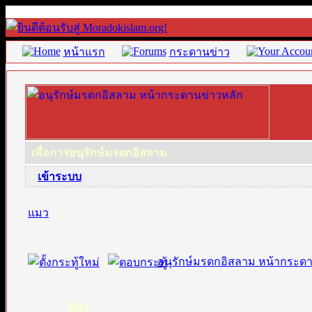
หน้าแรก
กระดานข่าว
เพื่อการอนุรักษ์มรดกอิสลาม
·
เข้าระบบ
แมว
อนุรักษ์มรดกอิสลาม หน้ากระด
ผู้ส่ง