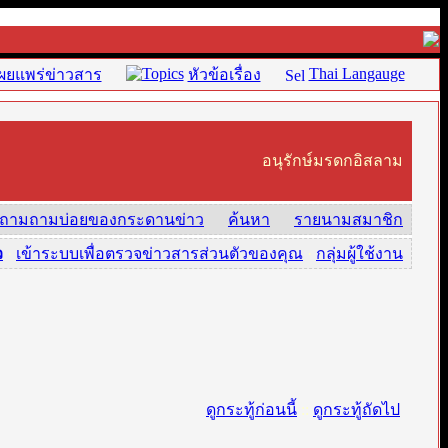
Thai Langauge
ผยแพร่ข่าวสาร
หัวข้อเรื่อง
อนุรักษ์มรดกอิสลาม
ถามถามบ่อยของกระดานข่าว
ค้นหา
รายนามสมาชิก
ว
·
เข้าระบบเพื่อตรวจข่าวสารส่วนตัวของคุณ
·
กลุ่มผู้ใช้งาน
ดูกระทู้ก่อนนี้
::
ดูกระทู้ถัดไป