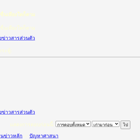
ขื่นเพียงใดก็ตาม
ขื่นเพียงใดก็ตาม
ระทู้:
แสดงการตอบก่อนนี้:
านข่าวหลัก
->
ปัญหาศาสนา