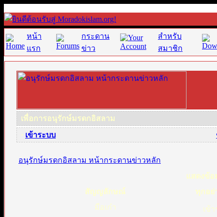
หน้า
กระดาน
สำหรับ
แรก
ข่าว
สมาชิก
เพื่อการอนุรักษ์มรดกอิสลาม
·
เข้าระบบ
อนุรักษ์มรดกอิสลาม หน้ากระดานข่าวหลัก
แสดงข้อม
สัญญลักษณ์
ทุกอย่
มือเก๋า
เข้า