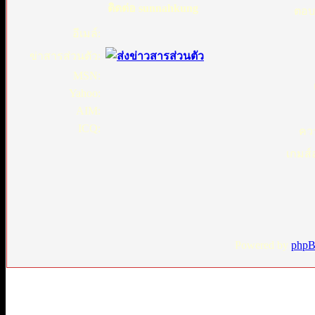
ติดต่อ sunnahkung
ตอบ
อีเมล์:
ข่าสารส่วนตัว:
MSN:
Yahoo:
AIM:
ICQ:
คว
เกมส์
Powered by
php