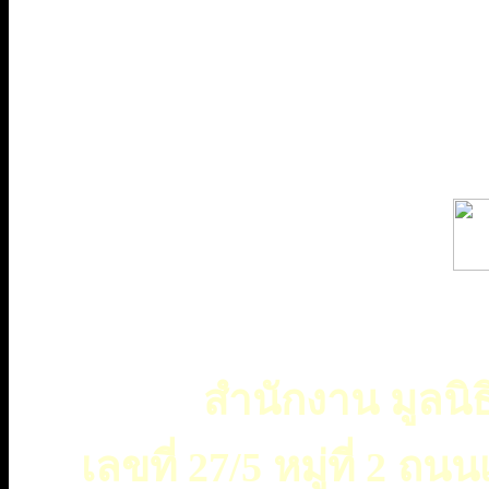
สำนักงาน มูลนิธ
เลขที่ 27/5 หมู่ที่ 2 