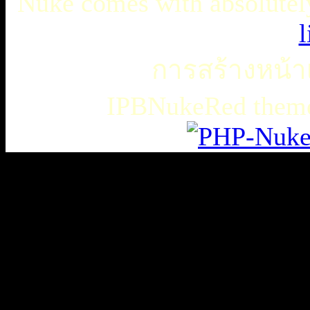
Nuke comes with absolutely 
l
การสร้างหน้าเ
IPBNukeRed the
เธเธญเน€เธเธฃเธ”เธดเธ•เธเธฃเธตเธซเธเนเธญเธขเธเธฃเธฑเธเธชเธกเธฑเธเธฃเธเธธเนเธเธฃเธฑเธเธเธฑเนเธเนเธกเนเธ•เนเธญเธเธเธฒเธ
เธชเธฅเนเธญเธ•เธญเธญเธเนเธฅเธเน
เน€เธเธฃเธ”เธดเธ•เนเธเธเธฑเธชเนเธ”เนเน€เธเธดเธเธเธฃเธดเธ
slot938
เธชเธฅเนเธญเธ•
เธชเธฅเนเธญเธ•เธญเธญเธเนเธฅเธเน
thaicasinobin
เนเธเธเน€เธเธฃเธ”เธดเธ•เธเธฃเธต
เธชเธฅเนเธญเธ•
เธเธฒเธเธฒเธฃเนเธฒ
เธเธฒเธชเธดเนเธเธญเธญเธเนเธฅเธเน
JQK41
เธชเธฅเนเธญเธ•
เน€เธเธฃเธ”เธดเธ•เธเธฃเธต
เนเธ
—
เธขเธเธฒเธชเธดเนเธเธญเธญเธเนเธฅเธเน
thaibet55
kubet
เนเธ
—
เธขเธเธฒเธชเธดเนเธเธญเธญเธเนเธฅเธเน
เนเธ
—
เธเธเธญเธฅ
เธเธญเธเน€เธเธญเธฃเนเธฅเธตเธ
เธเธฐเนเธเธเธเธธเธ•เธเธญเธฅ
เน€เธงเนเธเธเธเธฑเธเธญเธฑเธเธ”เธฑเธ1
HUC99
เน€เธงเนเธเธ•เธฃเธ