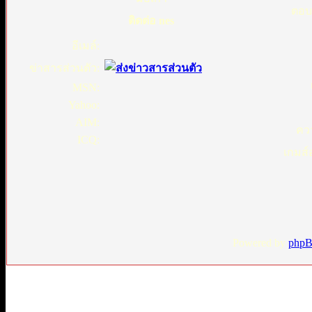
ตอบ
ติดต่อ nes
อีเมล์:
ข่าสารส่วนตัว:
MSN:
Yahoo:
AIM:
คว
ICQ:
เกมส์
Powered by
php