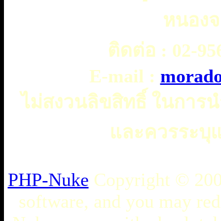
หนองจ
ติดต่อ :
02-956
E-mail :
morado
ไม่สงวนลิขสิทธิ์ ในการ
และควรระบุแห
PHP-Nuke
Copyright © 2005
software, and you may redi