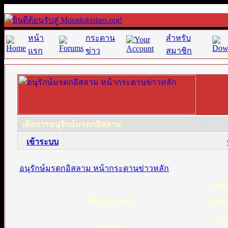
หน้า
กระดาน
สำหรับ
แรก
ข่าว
สมาชิก
เพื่อการอนุรักษ์มรดกอิสลาม
·
เข้าระบบ
อนุรักษ์มรดกอิสลาม หน้ากระดานข่าวหลัก
แสดง
สัญญลักษณ์
ทุกอย่
เข้า
มือเก่า