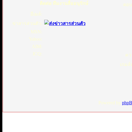
ติดต่อ ทีมงานสื่ออนุรักษ์
ตอบ
อีเมล์:
ข่าสารส่วนตัว:
MSN:
Yahoo:
AIM:
ICQ:
คว
เกมส์
Powered by
php